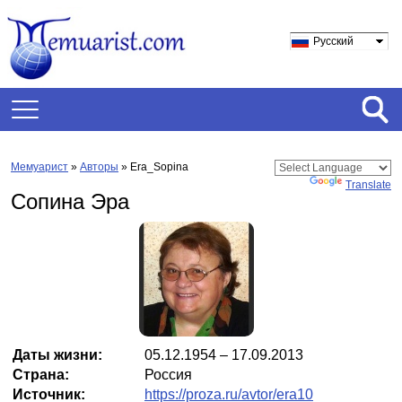
Русский
Мемуарист
»
Авторы
» Era_Sopina
Powered by
Translate
Сопина Эра
Даты жизни:
05.12.1954 – 17.09.2013
Страна:
Россия
Источник:
https://proza.ru/avtor/era10