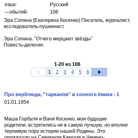
язык:
Русский
—обытий:
106
Эра Сопина (Екатерина Косенко) Писатель, журналист,
исследователь-пушкинист.
Эра Сопина. "Отчего мерцают звёзды"
Повесть-дилогия.
1
-
20
из
106
1
2
3
4
5
6
Про верблюда, "тарканов" и сонного ёжика - 1
01.01.1954
Маша Горбуля и Ваня Косенко, мои будущие
родители, встретились не в самую лучшую, но вполне
терпимую пору истории нашей Родины. Это
произошло на Северном Кавказе в Чечено-