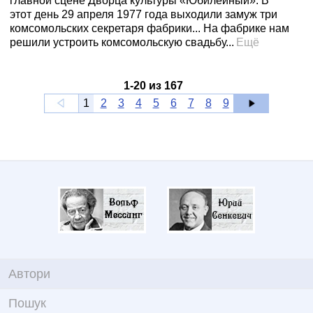
главной сцене Дворца культуры «Юбилейный». В
этот день 29 апреля 1977 года выходили замуж три
комсомольских секретаря фабрики... На фабрике нам
решили устроить комсомольскую свадьбу...
Ещё
1
-
20
из
167
1
2
3
4
5
6
7
8
9
Автори
Пошук