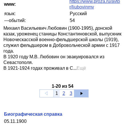
https://www.proza.ru/avto
www:
r/liubovinmv
язык:
Русский
—обытий:
54
Михаил Васильевич Любовин (1900-1995), донской
казак, уроженец станицы Константиновской, выпускник
Новоческасской военно-фельдшерской школы (1919),
служил фельдшером в Добровольческой армии с 1917
года.
В 1920 году М.В. Любовин он эвакуировался из
Севастополя.
В 1921-1924 годах проживал в С...
Ещё
1
-
20
из
54
1
2
3
Биографическая справка
05.11.1900