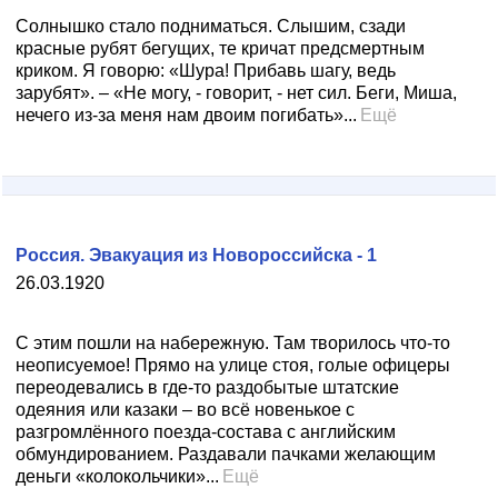
Солнышко стало подниматься. Слышим, сзади
красные рубят бегущих, те кричат предсмертным
криком. Я говорю: «Шура! Прибавь шагу, ведь
зарубят». – «Не могу, - говорит, - нет сил. Беги, Миша,
нечего из-за меня нам двоим погибать»...
Ещё
Россия. Эвакуация из Новороссийска - 1
26.03.1920
С этим пошли на набережную. Там творилось что-то
неописуемое! Прямо на улице стоя, голые офицеры
переодевались в где-то раздобытые штатские
одеяния или казаки – во всё новенькое с
разгромлённого поезда-состава с английским
обмундированием. Раздавали пачками желающим
деньги «колокольчики»...
Ещё