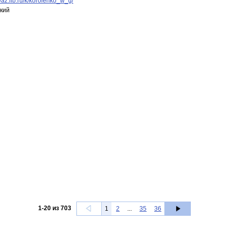
//az.lib.ru/k/korolenko_w_g/
кий
1
-
20
из
703
1
2
...
35
36