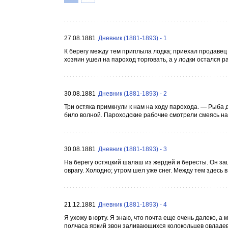
27.08.1881
Дневник (1881-1893) - 1
К берегу между тем приплыла лодка; приехал продавец 
хозяин ушел на пароход торговать, а у лодки остался раб
30.08.1881
Дневник (1881-1893) - 2
Три остяка примкнули к нам на ходу парохода. — Рыба 
било волной. Пароходские рабочие смотрели смеясь на
30.08.1881
Дневник (1881-1893) - 3
На берегу остяцкий шалаш из жердей и бересты. Он за
оврагу. Холодно; утром шел уже снег. Между тем здесь 
21.12.1881
Дневник (1881-1893) - 4
Я ухожу в юрту. Я знаю, что почта еще очень далеко, а
полчаса яркий звон заливающихся колокольцев овладев