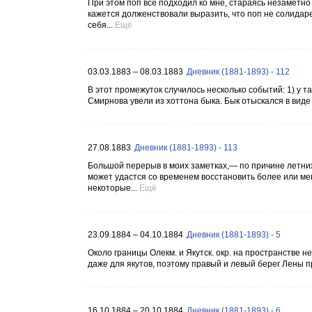
При этом поп все подходил ко мне, стараясь незаметно
кажется долженствовали выразить, что поп не солидаре
себя...
Ещё
03.03.1883 – 08.03.1883
Дневник (1881-1893) - 112
В этот промежуток случилось несколько событий: 1) у та
Смирнова увели из хоттона быка. Бык отыскался в виде
27.08.1883
Дневник (1881-1893) - 113
Большой перерыв в моих заметках,— по причине летних
может удастся со временем восстановить более или м
некоторые...
Ещё
23.09.1884 – 04.10.1884
Дневник (1881-1893) - 5
Около границы Олекм. и Якутск. окр. на пространстве н
даже для якутов, поэтому правый и левый берег Лены 
16.10.1884 – 20.10.1884
Дневник (1881-1893) - 6