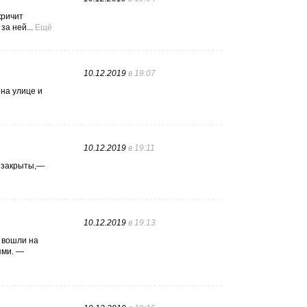
кричит
за ней...
Ещё
10.12.2019
в 19:07
на улице и
10.12.2019
в 19:11
а закрыты,—
10.12.2019
в 19:13
ы вошли на
ями. —