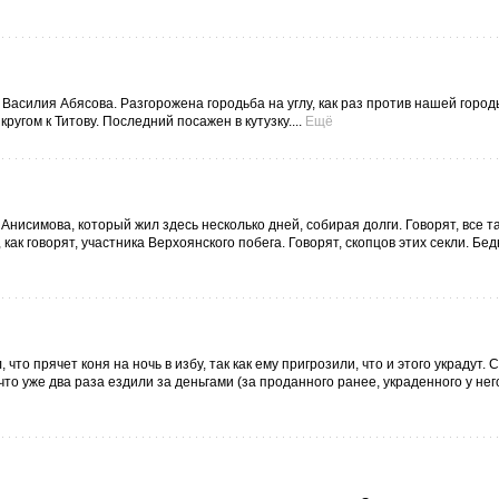
у Василия Абясова. Разгорожена городьба на углу, как раз против нашей горо
ругом к Титову. Последний посажен в кутузку....
Ещё
 Анисимова, который жил здесь несколько дней, собирая долги. Говорят, все та
как говорят, участника Верхоянского побега. Говорят, скопцов этих секли. Бед
что прячет коня на ночь в избу, так как ему пригрозили, что и этого украдут.
 что уже два раза ездили за деньгами (за проданного ранее, украденного у него