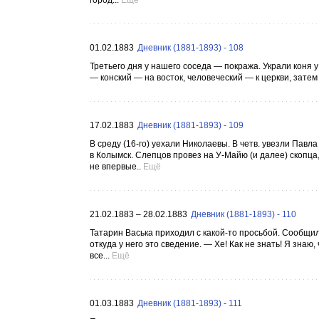
город...
Ещё
01.02.1883
Дневник (1881-1893) - 108
Третьего дня у нашего соседа — покража. Украли коня 
— конский — на восток, человеческий — к церкви, затем к
17.02.1883
Дневник (1881-1893) - 109
В среду (16-го) уехали Николаевы. В четв. увезли Павла
в Колымск. Слепцов провез на У-Майю (и далее) скопца, 
не впервые..
Ещё
21.02.1883 – 28.02.1883
Дневник (1881-1893) - 110
Татарин Васька приходил с какой-то просьбой. Сообщил, 
откуда у него это сведение. — Хе! Как не знать! Я знаю,
все...
Ещё
01.03.1883
Дневник (1881-1893) - 111