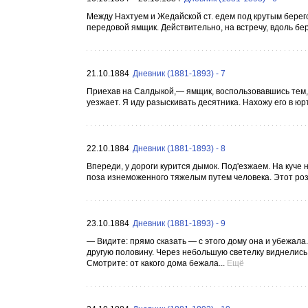
Между Нахтуем и Жедайской ст. едем под крутым берего
передовой ямщик. Действительно, на встречу, вдоль бер
21.10.1884
Дневник (1881-1893) - 7
Приехав на Салдыкой,— ямщик, воспользовавшись тем, 
уезжает. Я иду разыскивать десятника. Нахожу его в юрте
22.10.1884
Дневник (1881-1893) - 8
Впереди, у дороги курится дымок. Под'езжаем. На куче
поза изнеможенного тяжелым путем человека. Этот розды
23.10.1884
Дневник (1881-1893) - 9
— Видите: прямо сказать — с этого дому она и убежала.
другую половину. Через небольшую светелку виднелис
Смотрите: от какого дома бежала...
Ещё