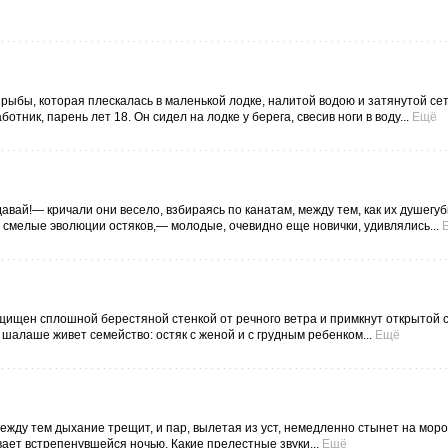
рыбы, которая плескалась в маленькой лодке, налитой водою и затянутой се
отник, парень лет 18. Он сидел на лодке у берега, свесив ноги в воду...
Ещё
давай!— кричали они весело, взбираясь по канатам, между тем, как их душегу
 смелые эволюции остяков,— молодые, очевидно еще новички, удивлялись...
щищен сплошной берестяной стенкой от речного ветра и примкнут открытой 
в шалаше живет семейство: остяк с женой и с грудным ребенком...
Ещё
 между тем дыхание трещит, и пар, вылетая из уст, немедленно стынет на моро
ает встрепенувшейся ночью. Какие прелестные звуки...
Ещё