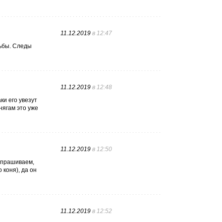
11.12.2019
в 12:47
дьбы. Следы
11.12.2019
в 12:48
ки его увезут
нягам это уже
11.12.2019
в 12:50
 Спрашиваем,
 коня), да он
11.12.2019
в 12:52