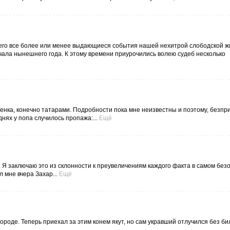
него все более или менее выдающиеся события нашей нехитрой слободской ж
ачала нынешнего года. К этому времени приурочились волею судеб несколько
сенка, конечно татарами. Подробности пока мне неизвестны и поэтому, безпр
нях у попа случилось пропажа:...
Ещё
. Я заключаю это из склонности к преувеличениям каждого факта в самом бе
 мне вчера Захар...
Ещё
городе. Теперь приехал за этим конем якут, но сам укравший отлучился без би