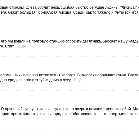
вым откосом. Слева бурлит река, сшибая быстро бегущие льдины. "Лисица!" 
ега, бежит большая чорнобурая лисица. Сзади, как то тяжело и глупо гонится 
что мы вошли на почтовую станцию спросить десятника, бросает нашу кладь 
. Спят....
Ещё
 наломанных сосновых веток лежит человек. В головах небольшая сумка. Глаз
х среди снегов у струйки дыма в лесу...
Ещё
 Огорченный супруг встал со стула, отпер дверь и поманил меня за собой. М
ь просторные комнаты, очень порядочно обставленные, — с запертыми ставн