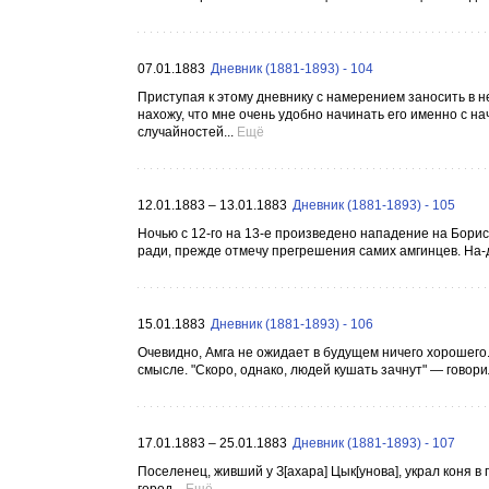
07.01.1883
Дневник (1881-1893) - 104
Приступая к этому дневнику с намерением заносить в 
нахожу, что мне очень удобно начинать его именно с н
случайностей...
Ещё
12.01.1883 – 13.01.1883
Дневник (1881-1893) - 105
Ночью с 12-го на 13-е произведено нападение на Бори
ради, прежде отмечу прегрешения самих амгинцев. На-д
15.01.1883
Дневник (1881-1893) - 106
Очевидно, Амга не ожидает в будущем ничего хорошего
смысле. "Скоро, однако, людей кушать зачнут" — говорил
17.01.1883 – 25.01.1883
Дневник (1881-1893) - 107
Поселенец, живший у З[ахара] Цык[унова], украл коня в 