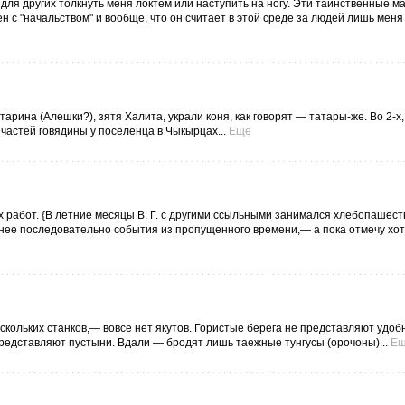
 для других толкнуть меня локтем или наступить на ногу. Эти таинственные 
н с "начальством" и вообще, что он считает в этой среде за людей лишь меня
тарина (Алешки?), зятя Халита, украли коня, как говорят — татары-же. Во 2-х,
 частей говядины у поселенца в Чыкырцах...
Ещё
 работ. {В летние месяцы В. Г. с другими ссыльными занимался хлебопашест
енее последовательно события из пропущенного времени,— а пока отмечу хо
ескольких станков,— вовсе нет якутов. Гористые берега не представляют удоб
представляют пустыни. Вдали — бродят лишь таежные тунгусы (орочоны)...
Е