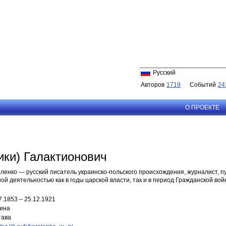
Русский
Авторов
1719
Событий
24
О ПРОЕКТЕ
ики) Галактионович
ленко — русский писатель украинско-польского происхождения, журналист, 
й деятельностью как в годы царской власти, так и в период Гражданской войн
7.1853 – 25.12.1921
ина
тава