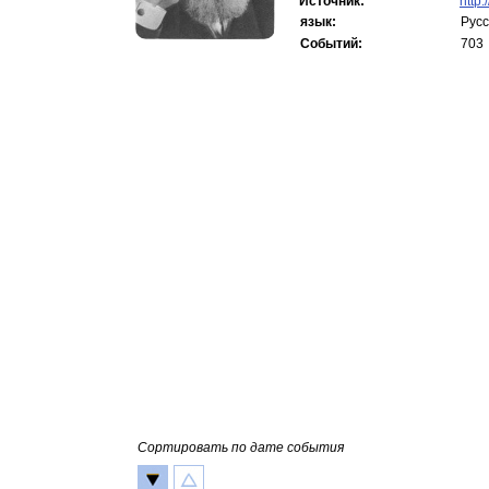
Источник:
http:
язык:
Русс
Событий:
703
Сортировать по дате события