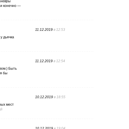
маневры
 и конечно —
11.12.2019
в 12:53
 у дьячка
11.12.2019
в 12:54
вом.} Быть
тя бы
10.12.2019
в 18:55
ных мест
щё
10.12.2019
в 19:04