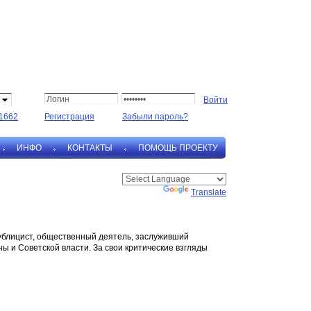
1662
Регистрация
Забыли пароль?
ИНФО
КОНТАКТЫ
ПОМОЩЬ ПРОЕКТУ
Powered by
Translate
публицист, общественный деятель, заслуживший
ы и Советской власти. За свои критические взгляды