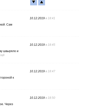
10.12.2019
в 18:41
ткой. Сам
10.12.2019
в 18:45
бку швыряло и
Ещё
10.12.2019
в 18:47
стороной к
10.12.2019
в 18:50
зе. Через