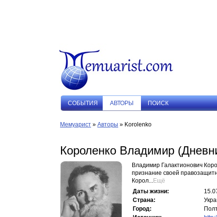
СОБЫТИЯ
АВТОРЫ
ПОИСК
Мемуарист
»
Авторы
» Korolenko
Короленко Владимир (Дневн
Владимир Галактионович Коро
признание своей правозащитно
Корол...
Ещё
Даты жизни:
15.0
Страна:
Укра
Город:
Пол