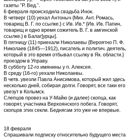
газеты "Р. Вед.".
6 февраля происходила свадьба Инок.
В четверг (10) уехал Антоныч {Мих. Ант. Ромась,
товарищ В. Г. по ссылке.} с Ив. Ив.* {Ив. Ив. Папин,
товарищ и одно время сожитель В. Г. в амгинской
ссылке.} в Балаг[урцы].
В пятницу (11) приехали Николаевы {Вероятно П. Ф.
Николаев (1845—1912), писатель и политич. деятель,
который в это время отбывал ссылку в Як. области.}
проездом в Управу.
В субботу 12-го имянины у п. Алексея.
В среду (16-го) уехали Николаевы.
В четв. увезли Павла Анисимова, который жил здесь
несколько дней, собирая долги. Говорят, все таки его
увезут в Колымск.
Слепцов провез на У-Майю (и далее) скопца, как
говорят, участника Верхоянского побега. Говорят,
скопцов этих секли. Беднягам это уже не впервые.
18 февраля
Спрашивали подписку относительно будущего места