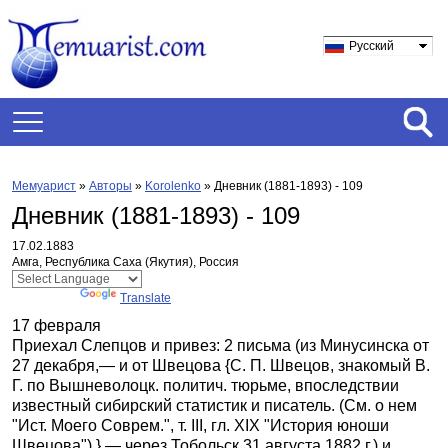
Русский
Мемуарист
»
Авторы
»
Korolenko
»
Дневник (1881-1893) - 109
Дневник (1881-1893) - 109
17.02.1883
Амга, Республика Саха (Якутия), Россия
Powered by
Translate
17 февраля
Приехал Слепцов и привез: 2 письма (из Минусинска от
27 декабря,— и от Швецова {С. П. Швецов, знакомый В.
Г. по Вышневолоцк. политич. тюрьме, впоследствии
известный сибирский статистик и писатель. (См. о нем
"Ист. Моего Соврем.", т. III, гл. XIX "История юноши
Швецова").},— через Тобольск 31 августа 1882 г.) и