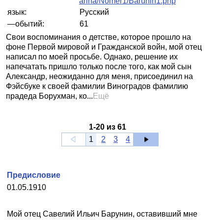
arina/Nomer1/Barunin1.php
язык:
Русский
—обытий:
61
Свои воспоминания о детстве, которое прошло на
фоне Первой мировой и Гражданской войн, мой отец
написал по моей просьбе. Однако, решение их
напечатать пришло только после того, как мой сын
Александр, неожиданно для меня, присоединил на
Фэйсбуке к своей фамилии Виноградов фамилию
прадеда Борухман, ко...
Ещё
1
-
20
из
61
1
2
3
4
Предисловие
01.05.1910
Мой отец Савелий Ильич Барунин, оставивший мне