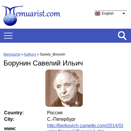
English
Memuarist
»
Authors
» Savely_Borunin
Борунин Савелий Ильич
Country:
Россия
City:
С.-Петербург
http://berkovich-zametki.com/2014/St
www: