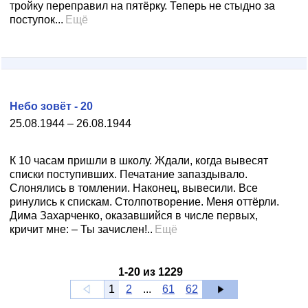
тройку переправил на пятёрку. Теперь не стыдно за
поступок...
Ещё
Небо зовёт - 20
25.08.1944 – 26.08.1944
К 10 часам пришли в школу. Ждали, когда вывесят
списки поступивших. Печатание запаздывало.
Слонялись в томлении. Наконец, вывесили. Все
ринулись к спискам. Столпотворение. Меня оттёрли.
Дима Захарченко, оказавшийся в числе первых,
кричит мне: – Ты зачислен!..
Ещё
1
-
20
из
1229
1
2
...
61
62