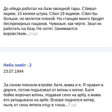
До обеда работал на базе овощной тары. Сбивал
ящики, 10 копеек штука. Сбил 19 ящиков. Сбил бы
больше, но молоток плохой. На станции много бродит
беспризорных пацанов. Чумазые, как черти. Звал их
работать на базу. Не хотят. Занимаются
воровством...
Ещё
Небо зовёт - 2
23.07.1944
За сеном поехали втроём: батя, мама и я. Я правил в
дороге, потом подъезжал от копны к копне. Батя
бойко ворочал копны, подавая сено на арбу, а мама
его укладывала на арбе. Вскоре поднялся ветер,
пыль от сена летела отцу в глаза...
Ещё