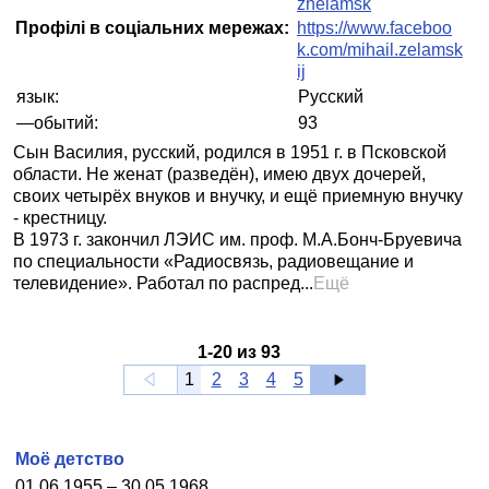
zhelamsk
Профілі в соціальних мережах:
https://www.faceboo
k.com/mihail.zelamsk
ij
язык:
Русский
—обытий:
93
Сын Василия, русский, родился в 1951 г. в Псковской
области. Не женат (разведён), имею двух дочерей,
своих четырёх внуков и внучку, и ещё приемную внучку
- крестницу.
В 1973 г. закончил ЛЭИС им. проф. М.А.Бонч-Бруевича
по специальности «Радиосвязь, радиовещание и
телевидение». Работал по распред...
Ещё
1
-
20
из
93
1
2
3
4
5
Моё детство
01.06.1955 – 30.05.1968