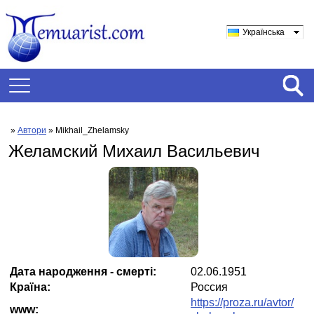
Українська
»
Автори
» Mikhail_Zhelamsky
Желамский Михаил Васильевич
Дата народження - смерті:
02.06.1951
Країна:
Россия
https://proza.ru/avtor/
www: