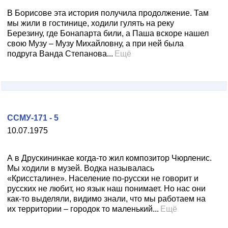
В Борисове эта история получила продолжение. Там
мы жили в гостинице, ходили гулять на реку
Березину, где Бонапарта били, а Паша вскоре нашел
свою Музу – Музу Михайловну, а при ней была
подруга Ванда Степанова...
Ещё
ССМУ-171 - 5
10.07.1975
А в Друскининкае когда-то жил композитор Чюрленис.
Мы ходили в музей. Водка называлась
«Криссталине». Население по-русски не говорит и
русских не любит, но язык наш понимает. Но нас они
как-то выделяли, видимо знали, что мы работаем на
их территории – городок то маленький...
Ещё