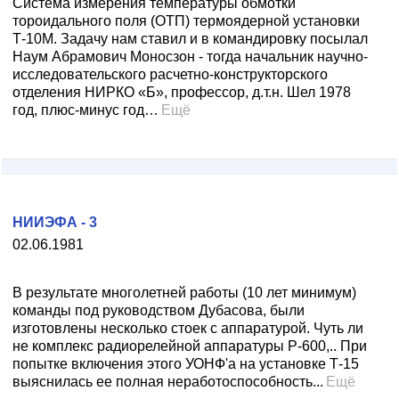
Система измерения температуры обмотки
тороидального поля (ОТП) термоядерной установки
Т-10М. Задачу нам ставил и в командировку посылал
Наум Абрамович Моносзон - тогда начальник научно-
исследовательского расчетно-конструкторского
отделения НИРКО «Б», профессор, д.т.н. Шел 1978
год, плюс-минус год…
Ещё
НИИЭФА - 3
02.06.1981
В результате многолетней работы (10 лет минимум)
команды под руководством Дубасова, были
изготовлены несколько стоек с аппаратурой. Чуть ли
не комплекс радиорелейной аппаратуры Р-600,.. При
попытке включения этого УОНФ'а на установке Т-15
выяснилась ее полная неработоспособность...
Ещё