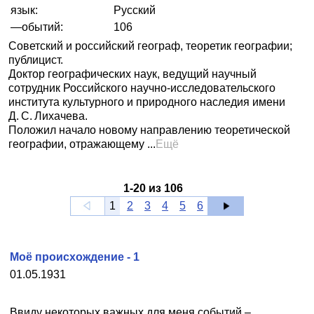
язык:
Русский
—обытий:
106
Советский и российский географ, теоретик географии;
публицист.
Доктор географических наук, ведущий научный
сотрудник Российского научно-исследовательского
института культурного и природного наследия имени
Д. С. Лихачева.
Положил начало новому направлению теоретической
географии, отражающему ...
Ещё
1
-
20
из
106
1
2
3
4
5
6
Моё происхождение - 1
01.05.1931
Ввиду некоторых важных для меня событий –