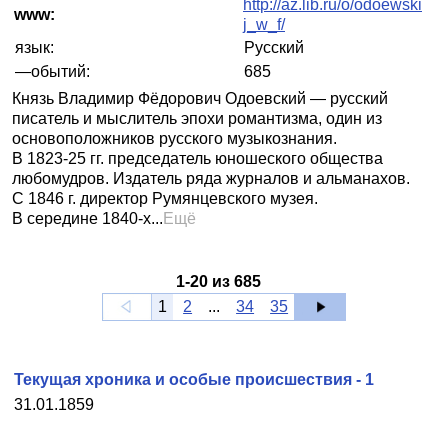
http://az.lib.ru/o/odoewski
www:
j_w_f/
язык:
Русский
—обытий:
685
Князь Владимир Фёдорович Одоевский — русский
писатель и мыслитель эпохи романтизма, один из
основоположников русского музыкознания.
В 1823-25 гг. председатель юношеского общества
любомудров. Издатель ряда журналов и альманахов.
С 1846 г. директор Румянцевского музея.
В середине 1840-х...
Ещё
1
-
20
из
685
1
2
...
34
35
Текущая хроника и особые происшествия - 1
31.01.1859