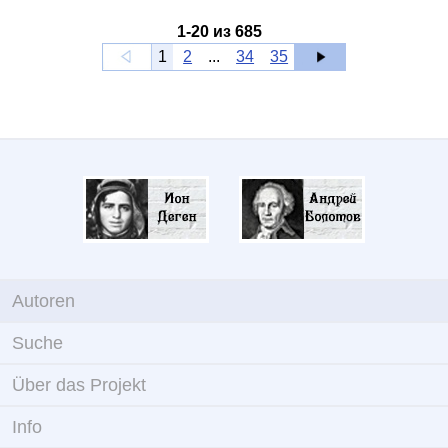
1
-
20
из
685
1
2
...
34
35
Autoren
Suche
Über das Projekt
Info