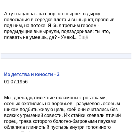
А тут пацанва - на спор: кто нырнёт в дырку
полоскания в серёдке плота и вынырнет, проплыв
под ним, на потоке. Я был третьим героем -
предыдущие вынырнули, подзадоривая: ты что,
плавать не умеешь, да? - Умею!...
Ещё
Из детства и юности - 3
01.07.1956
Мы, двенадцатилетние охламоны с рогатками,
осенью охотились на воробьёв - разумелось особым
шиком подбить живую цель, коей они считались без
всяких угрызений совести. Их стайки клевали птичий
горец, трава которого болотно-багровыми пауками
облапила глинистый пустырь внутри тополиного