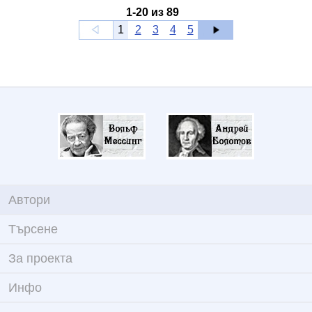
1
-
20
из
89
1
2
3
4
5
Автори
Търсене
За проекта
Инфо