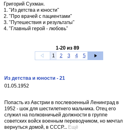
Григорий Сухман.
1. "Из детства и юности"
2. "Про врачей с пациентами"
3. "Путешествия и результаты"
4. "Главный герой - любовь"
1
-
20
из
89
1
2
3
4
5
Из детства и юности - 21
01.05.1952
Попасть из Австрии в послевоенный Ленинград в
1952 - шок для шестилетнего мальчика. Отец его
служил на полковничьей должности в группе
советских войск военным переводчиком, но мечтал
вернуться домой, в СССР...
Ещё