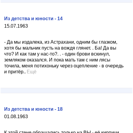
Из детства и юности - 14
15.07.1963
- Да мы издалека, из Астрахани, одним бы глазком,
хотя бы мальчик пусть на вождя глянет. . Ба! Да вы
что? И как там у нас-то?. . - один брови вскинул,
земляком оказался. И пока мать там с ним лясы
точила, меня потихоньку через оцепление - в очередь
и притёр..
Ещё
Из детства и юности - 18
01.08.1963
К этой стене обращались только на ВЫ - её кирпичи