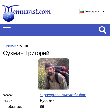
Български
»
Автори
» vuhan
Сухман Григорий
www:
https://proza.ru/avtor/vuhan
язык:
Русский
—обытий:
89