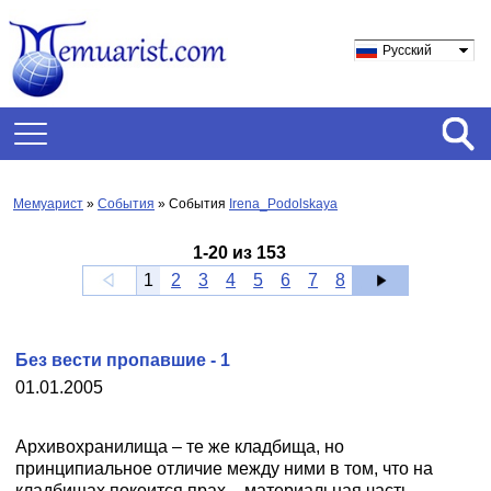
Русский
Мемуарист
»
События
» События
Irena_Podolskaya
1
-
20
из
153
1
2
3
4
5
6
7
8
Без вести пропавшие - 1
01.01.2005
Архивохранилища – те же кладбища, но
принципиальное отличие между ними в том, что на
кладбищах покоится прах – материальная часть