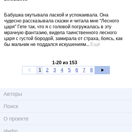
Бабушка окутывала лаской и успокаивала. Она
чудесно рассказывала сказки и читала мне “Лесного
царя” Гете так, что я с головой погружалась в эту
мрачную фантазию, видела таинственного лесного
царя с густой бородой, замирала от страха, боясь, как
бы мальчик не поддался искушениям...
Ещё
1
-
20
из
153
1
2
3
4
5
6
7
8
Авторы
Поиск
О проекте
Инфо