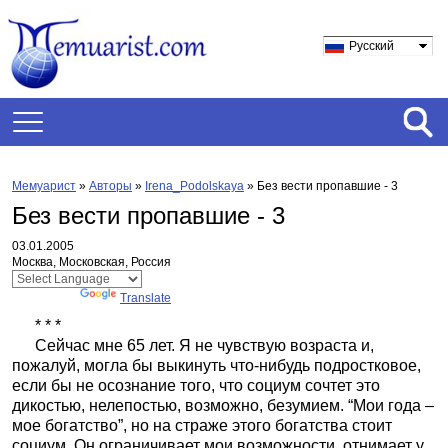
Русский
Мемуарист
»
Авторы
»
Irena_Podolskaya
»
Без вести пропавшие - 3
Без вести пропавшие - 3
03.01.2005
Москва, Московская, Россия
Powered by
Translate
* * *
Сейчас мне 65 лет. Я не чувствую возраста и,
пожалуй, могла бы выкинуть что-нибудь подростковое,
если бы не осознание того, что социум сочтет это
дикостью, нелепостью, возможно, безумием. “Мои года –
мое богатство”, но на страже этого богатства стоит
социум. Он ограничивает мои возможности, отнимает у