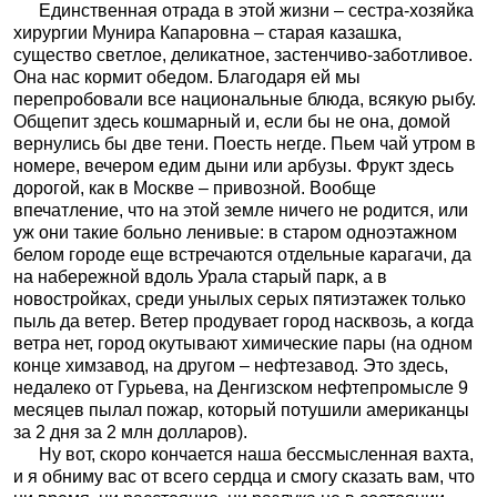
Единственная отрада в этой жизни – сестра-хозяйка
хирургии Мунира Капаровна – старая казашка,
существо светлое, деликатное, застенчиво-заботливое.
Она нас кормит обедом. Благодаря ей мы
перепробовали все национальные блюда, всякую рыбу.
Общепит здесь кошмарный и, если бы не она, домой
вернулись бы две тени. Поесть негде. Пьем чай утром в
номере, вечером едим дыни или арбузы. Фрукт здесь
дорогой, как в Москве – привозной. Вообще
впечатление, что на этой земле ничего не родится, или
уж они такие больно ленивые: в старом одноэтажном
белом городе еще встречаются отдельные карагачи, да
на набережной вдоль Урала старый парк, а в
новостройках, среди унылых серых пятиэтажек только
пыль да ветер. Ветер продувает город насквозь, а когда
ветра нет, город окутывают химические пары (на одном
конце химзавод, на другом – нефтезавод. Это здесь,
недалеко от Гурьева, на Денгизском нефтепромысле 9
месяцев пылал пожар, который потушили американцы
за 2 дня за 2 млн долларов).
Ну вот, скоро кончается наша бессмысленная вахта,
и я обниму вас от всего сердца и смогу сказать вам, что