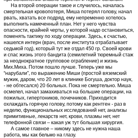
На второй операции такое и случилось, началась
смертельная кровопотеря, Миша потерял голову, начал
рвать, хватать все подряд, ему непременно хотелось
выполнить намеченный план. Нет у него чувства
опасности, крайней черты, у которой надо остановиться,
поменять тактику по ходу операции. Здесь, к счастью,
нашелся интерн (врач, после института отрабатывает
седьмой год), который тут же отдал 450 гр. Своей крови
и спас жизнь этого бандита (семилетний тюремный стаж
за неоднократное групповое ограбление) и жизнь
Мих.Миха. Потом пошло лучше. Теперь уже мы
“нарубали”, по выражению Миши (простой вяземский
мужик, даром, что 20 лет в клинике Богуша, доктор наук,
- не обтесался) 20 больных. Пока не смертельно. Миша
осмелел, начал замахиваться на большие операции, на
пожилых, гипертоников, почечников. Приходится
охлаждать горячую голову, потому как рентген - раз в
неделю, функциональных исследований нет, анализы
примитивные, лекарств нет, крови, плазмы нет, нет
телефонной связи – какая уж тут большая хирургия.
А самое главное – никому здесь не нужна наша
работа, мы как бельмо на глазу.