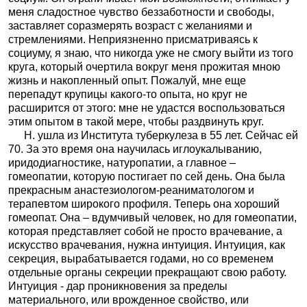
меня сладостное чувство беззаботности и свободы,
заставляет соразмерять возраст с желаниями и
стремлениями. Неприязненно присматриваясь к
социуму, я знаю, что никогда уже не смогу выйти из того
круга, который очертила вокруг меня прожитая мною
жизнь и накопленный опыт. Пожалуй, мне еще
перепадут крупицы какого-то опыта, но круг не
расширится от этого: мне не удастся воспользоваться
этим опытом в такой мере, чтобы раздвинуть круг.
Н. ушла из Института туберкулеза в 55 лет. Сейчас ей
70. За это время она научилась иглоукалыванию,
иридодиагностике, натуропатии, а главное –
гомеопатии, которую постигает по сей день. Она была
прекрасным анастезиологом-реаниматологом и
терапевтом широкого профиля. Теперь она хороший
гомеопат. Она – вдумчивый человек, но для гомеопатии,
которая представляет собой не просто врачевание, а
искусство врачевания, нужна интуиция. Интуиция, как
секреция, вырабатывается годами, но со временем
отдельные органы секреции прекращают свою работу.
Интуиция - дар проникновения за пределы
материального, или врожденное свойство, или