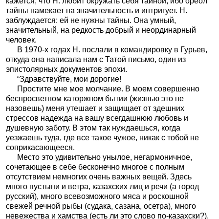
кажется, что Н. любит окружать себя тайной, ибо ореол
тайны намекает на значительность и интригует. Н.
заблуждается: ей не нужны тайны. Она умный,
значительный, на редкость добрый и неординарный
человек.
В 1970-х годах Н. послали в командировку в Гурьев,
откуда она написала нам с Татой письмо, один из
эпистолярных документов эпохи.
“Здравствуйте, мои дорогие!
Простите мне мое молчание. В моем совершенно
беспросветном каторжном бытии (жизнью это не
назовешь) меня утешает и защищает от здешних
стрессов надежда на вашу всегдашнюю любовь и
душевную заботу. В этом так нуждаешься, когда
уезжаешь туда, где все такое чужое, никак с тобой не
соприкасающееся.
Место это удивительно унылое, негармоничное,
сочетающее в себе бесконечно многое с полным
отсутствием немногих очень важных вещей. Здесь
много пустыни и ветра, казахских лиц и речи (а город
русский), много всевозможного мяса и роскошной
свежей речной рыбы (судака, сазана, осетра), много
невежества и хамства (есть ли это слово по-казахски?),