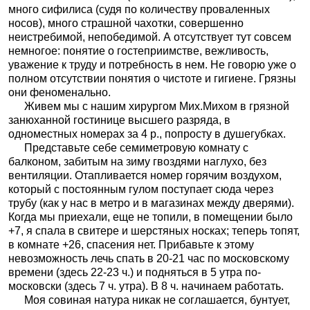
много сифилиса (судя по количеству проваленных
носов), много страшной чахотки, совершенно
неистребимой, непобедимой. А отсутствует тут совсем
немногое: понятие о гостеприимстве, вежливость,
уважение к труду и потребность в нем. Не говорю уже о
полном отсутствии понятия о чистоте и гигиене. Грязны
они феноменально.
Живем мы с нашим хирургом Мих.Михом в грязной
занюханной гостинице высшего разряда, в
одноместных номерах за 4 р., попросту в душегубках.
Представьте себе семиметровую комнату с
балконом, забитым на зиму гвоздями наглухо, без
вентиляции. Отапливается номер горячим воздухом,
который с постоянным гулом поступает сюда через
трубу (как у нас в метро и в магазинах между дверями).
Когда мы приехали, еще не топили, в помещении было
+7, я спала в свитере и шерстяных носках; теперь топят,
в комнате +26, спасения нет. Прибавьте к этому
невозможность лечь спать в 20-21 час по московскому
времени (здесь 22-23 ч.) и подняться в 5 утра по-
московски (здесь 7 ч. утра). В 8 ч. начинаем работать.
Моя совиная натура никак не соглашается, бунтует,