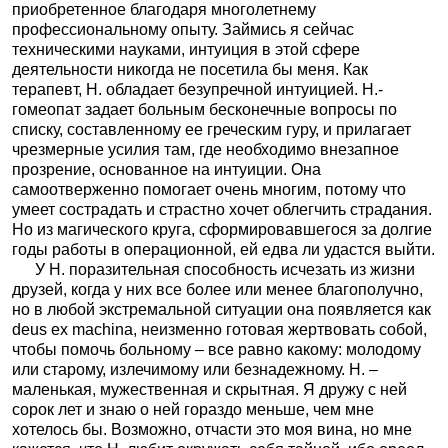
приобретенное благодаря многолетнему
профессиональному опыту. Займись я сейчас
техническими науками, интуиция в этой сфере
деятельности никогда не посетила бы меня. Как
терапевт, Н. обладает безупречной интуицией. Н.-
гомеопат задает больным бесконечные вопросы по
списку, составленному ее греческим гуру, и прилагает
чрезмерные усилия там, где необходимо внезапное
прозрение, основанное на интуиции. Она
самоотверженно помогает очень многим, потому что
умеет сострадать и страстно хочет облегчить страдания.
Но из магического круга, сформировавшегося за долгие
годы работы в операционной, ей едва ли удастся выйти.
У Н. поразительная способность исчезать из жизни
друзей, когда у них все более или менее благополучно,
но в любой экстремальной ситуации она появляется как
deus ex machina, неизменно готовая жертвовать собой,
чтобы помочь больному – все равно какому: молодому
или старому, излечимому или безнадежному. Н. –
маленькая, мужественная и скрытная. Я дружу с ней
сорок лет и знаю о ней гораздо меньше, чем мне
хотелось бы. Возможно, отчасти это моя вина, но мне