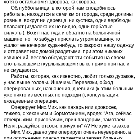
хотя в остальном я здорова, как корова.
Облтуббольница, в которой нам сподобилось
работать, находится в семи км от города, среди долины
ровныя, вокруг ни деревца, ни кустика, одни верблюды
плавают (издалека их не видно, одни горбатые
силуэты). Возят нас туда и обратно на больничной
машине, но: то забудут прислать утром машину, то
ушлют ее вечером куда-нибудь, то закроют нашу одежду
и отправят нас домой раздетыми, при этом никаких
извинений, весело обсуждают эти события на своем
спотыкающемся курлыкающем языке прямо при нас и
не смущаются.
Работы, которая, как известно, любит только дураков,
у нас выше головы. Ишачим. Перевязки, обход
оперированных, назначения, дневники (к этим больным
уже никто из местных не подходит), консультации,
ежедневные операции.
Оперирует Мих.Мих. как пахарь или дровосек,
тяжело, с хеканьем и бормотанием, вроде: “Ага, сейчас
отчекрыжим, присобачим, пришпандорим, замотаем.
Неля, раздуйся, отсоси, причухни” А? Не хуже казахов.
Мих.Мих. давно уже оперирует очень неуверенно, а
при осложнении опасно теряется и теряет больных.