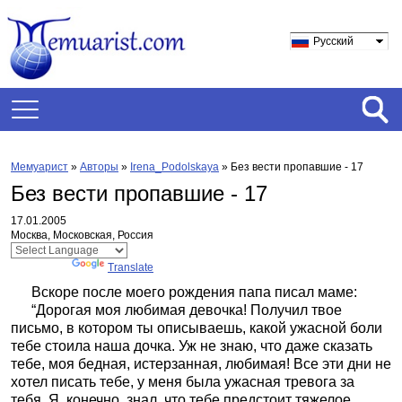
Русский
Мемуарист
»
Авторы
»
Irena_Podolskaya
»
Без вести пропавшие - 17
Без вести пропавшие - 17
17.01.2005
Москва, Московская, Россия
Powered by
Translate
Вскоре после моего рождения папа писал маме:
“Дорогая моя любимая девочка! Получил твое
письмо, в котором ты описываешь, какой ужасной боли
тебе стоила наша дочка. Уж не знаю, что даже сказать
тебе, моя бедная, истерзанная, любимая! Все эти дни не
хотел писать тебе, у меня была ужасная тревога за
тебя. Я, конечно, знал, что тебе предстоит тяжелое