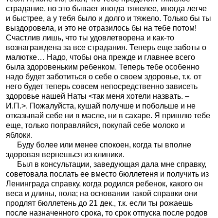
страдание, но это бывает иногда тяжелее, иногда легче
и быстрее, а у тебя было и долго и тяжело. Только бы ты
выздоровела, и это не отразилось бы на тебе потом!
Счастлив лишь, что ты удовлетворена и как-то
вознаграждена за все страдания. Теперь еще заботы о
малютке… Надо, чтобы она прежде и главнее всего
была здоровеньким ребенком. Теперь тебе особенно
надо будет заботиться о себе о своем здоровье, т.к. от
него будет теперь совсем непосредственно зависеть
здоровье нашей Наты <так меня хотели назвать. –
И.П.>. Пожалуйста, кушай получше и побольше и не
отказывай себе ни в масле, ни в сахаре. Я пришлю тебе
еще, только поправляйся, покупай себе молоко и
яблоки.
Буду более или менее спокоен, когда ты вполне
здоровая вернешься из клиники.
Был в консультации, заведующая дала мне справку,
советовала послать ее вместо бюллетеня и получить из
Ленинграда справку, когда родился ребенок, какого он
веса и длины, пола; на основании такой справки они
продлят бюллетень до 21 дек., т.к. если ты рожаешь
после назначенного срока, то срок отпуска после родов