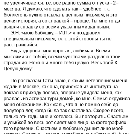
не увеличивается, т.е. все равно сумма отпуска - 2–
месяца. Я думаю, что сделать так – удобнее, т.к.
бюллетень нужно отсылать ценным письмом, и это
целая история, а со справкой – проще. Ты мне тогда
вышли справку со всеми указанными данными.
Э.Н. <мою бабушку. – И.П.> я поздравил
специальным письмом, т.ч. с этой стороны ты не
расстраивайся.
Будь здорова, моя дорогая, любимая. Всеми
мыслями я с тобой, всеми чувствами разделяю твои
страдания. Нежно и много тебя целую. Весь твой К.
Целую дочку”.
По рассказам Таты знаю, с каким нетерпением меня
ждали в Москве, как она, прибежав из института на
вокзал к приходу поезда, впервые увидела меня, как
рвалась из аспирантуры домой, ко мне. Семья окружила
меня обожанием. Как жаль, что я не помню себя до
полутора лет, когда была так счастлива. Скорее всего,
только эти годы мне и хотелось бы повторить. Счастьем
и улыбкой во весь рот сияет мое лицо на фотографиях
того времени. Счастьем и любовью дышит лицо моей