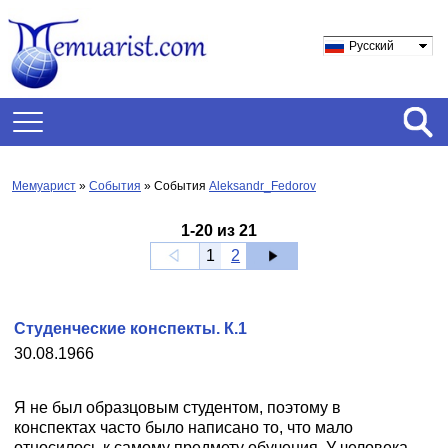
Русский
Мемуарист
»
События
» События
Aleksandr_Fedorov
1
-
20
из
21
1
2
Студенческие конспекты. К.1
30.08.1966
Я не был образцовым студентом, поэтому в
конспектах часто было написано то, что мало
относилось к самому предмету обучения. У человека