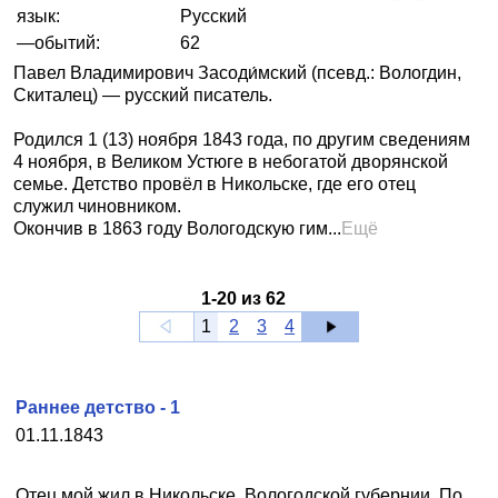
язык:
Русский
—обытий:
62
Павел Владимирович Засоди́мский (псевд.: Вологдин,
Скиталец) — русский писатель.
Родился 1 (13) ноября 1843 года, по другим сведениям
4 ноября, в Великом Устюге в небогатой дворянской
семье. Детство провёл в Никольске, где его отец
служил чиновником.
Окончив в 1863 году Вологодскую гим...
Ещё
1
-
20
из
62
1
2
3
4
Раннее детство - 1
01.11.1843
Отец мой жил в Никольске, Вологодской губернии. По