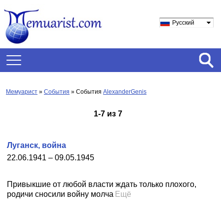
Русский
Мемуарист
»
События
» События
AlexanderGenis
1
-
7
из
7
Луганск, война
22.06.1941 – 09.05.1945
Привыкшие от любой власти ждать только плохого,
родичи сносили войну молча
Ещё