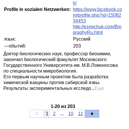
h/
Profile in sozialen Netzwerken:
https://www.facebook.co
m/profile.php?id=15082
34453
http://ezepchuk.com/Bio
graphyRu.html
язык:
Русский
—обытий:
203
Доктор биологических наук, профессор биохимии,
закончил биологический факультет Московского
Государственного Университета им. М.В.Ломоносова
по специальности микробиология.
Его первым научным проектом была разработка
химической вакцины против сибирской язвы.
Результаты экспериментальных исследо...
Ещё
1
-
20
из
203
1
2
...
10
11