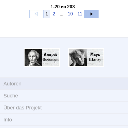
1
-
20
из
203
1
2
...
10
11
Autoren
Suche
Über das Projekt
Info