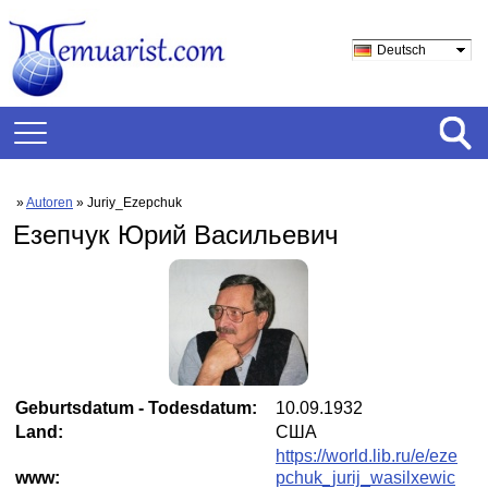
Deutsch
»
Autoren
» Juriy_Ezepchuk
Езепчук Юрий Васильевич
Geburtsdatum - Todesdatum:
10.09.1932
Land:
США
https://world.lib.ru/e/eze
www:
pchuk_jurij_wasilxewic