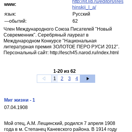
http://lit.lib.ru/editors/l/les
www:
hinskij_l_a/
язык:
Русский
—обытий:
62
Член Международного Союза Писателей "Новый
Современник". Серебряный лауреат в
Международном Конкурсе "Национальная
литературная премия ЗОЛОТОЕ ПЕРО РУСИ 2012".
Персональный сайт: http://lesch45.narod.ru/index.html
1
-
20
из
62
1
2
3
4
Миг жизни - 1
07.04.1908
Мой отец, А.М. Лещинский, родился 7 апреля 1908
года в м. Степанец Каневского района. В 1914 году