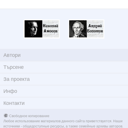
Автори
Търсене
За проекта
Инфо
Контакти
Свободное копирование
Любое использование материалов данного сайта приветствуется. Наши
источники - общедоступные ресурсы, а также семейные архивы авторов.