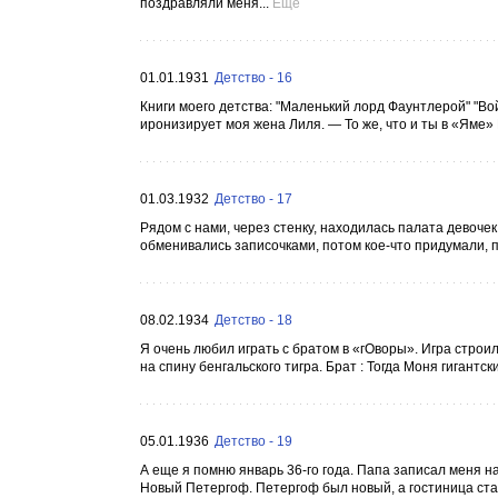
поздравляли меня...
Ещё
01.01.1931
Детство - 16
Книги моего детства: "Маленький лорд Фаунтлерой" "Вой
иронизирует моя жена Лиля. — То же, что и ты в «Яме» 
01.03.1932
Детство - 17
Рядом с нами, через стенку, находилась палата девоч
обменивались записочками, потом кое-что придумали, 
08.02.1934
Детство - 18
Я очень любил играть с братом в «гОворы». Игра строил
на спину бенгальского тигра. Брат : Тогда Моня гигантск
05.01.1936
Детство - 19
А еще я помню январь 36-го года. Папа записал меня н
Новый Петергоф. Петергоф был новый, а гостиница ста