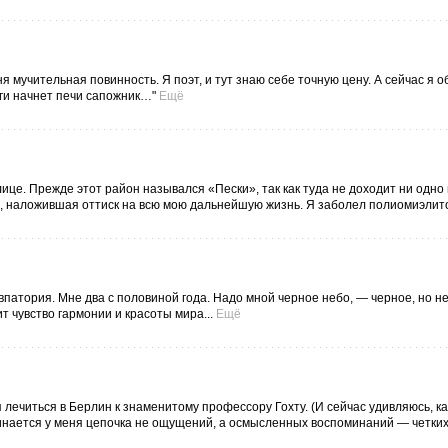
ня мучительная повинность. Я поэт, и тут знаю себе точную цену. А сейчас я 
роги начнет печи сапожник…"
Ещё
лице. Прежде этот район назывался «Пески», так как туда не доходит ни одно
а, наложившая оттиск на всю мою дальнейшую жизнь. Я заболел полиомиэлито
Евпатория. Мне два с половиной года. Надо мной черное небо, — черное, но н
 чувство гармонии и красоты мира...
Ещё
 лечиться в Берлин к знаменитому профессору Гохту. (И сейчас удивляюсь, к
нается у меня цепочка не ощущений, а осмысленных воспоминаний — четких,