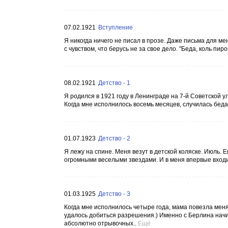
07.02.1921
Вступление
Я никогда ничего не писал в прозе. Даже письма для ме
с чувством, что берусь не за свое дело. "Беда, коль пи
08.02.1921
Детство - 1
Я родился в 1921 году в Ленинграде на 7-й Советской у
Когда мне исполнилось восемь месяцев, случилась бед
01.07.1923
Детство - 2
Я лежу на спине. Меня везут в детской коляске. Июль. 
огромными веселыми звездами. И в меня впервые входит
01.03.1925
Детство - 3
Когда мне исполнилось четыре года, мама повезла меня
удалось добиться разрешения.) Именно с Берлина начи
абсолютно отрывочных..
Ещё