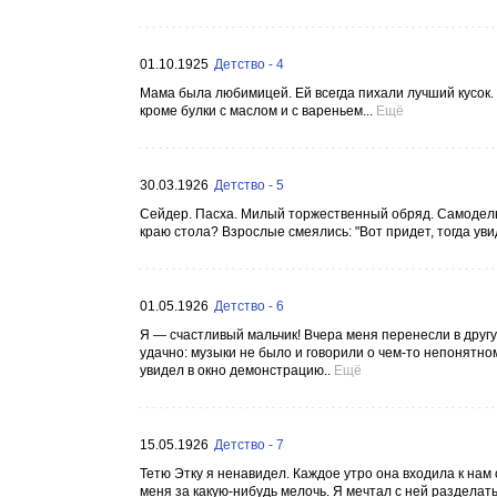
01.10.1925
Детство - 4
Мама была любимицей. Ей всегда пихали лучший кусок. Р
кроме булки с маслом и с вареньем...
Ещё
30.03.1926
Детство - 5
Сейдер. Пасха. Милый торжественный обряд. Самодельн
краю стола? Взрослые смеялись: "Вот придет, тогда увид
01.05.1926
Детство - 6
Я — счастливый мальчик! Вчера меня перенесли в другу
удачно: музыки не было и говорили о чем-то непонятном
увидел в окно демонстрацию..
Ещё
15.05.1926
Детство - 7
Тетю Этку я ненавидел. Каждое утро она входила к нам 
меня за какую-нибудь мелочь. Я мечтал с ней разделать