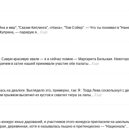
на и мир", "Сказки Киплинга", «Нана», "Том Сойер". — Что ты понимал в "Нан
Куприна, — парирую я...
Ещё
ек. Самую красивую звали — я и сейчас помню — Маргарита Бельская. Некотор
причем в затее нашей принимали участие обе палаты...
Ещё
ась на диалоге. Выглядело это, примерно, так: Я : Тогда Лева соскользнул с 
им прыжком выскочил из кустов и схватил тигра за лапы...
Ещё
а конкурс юных дарований, и участников этого конкурса пригласили на школьн
рая, деревянная, хотя и называлась пышно и претенциозно — "Националь"...