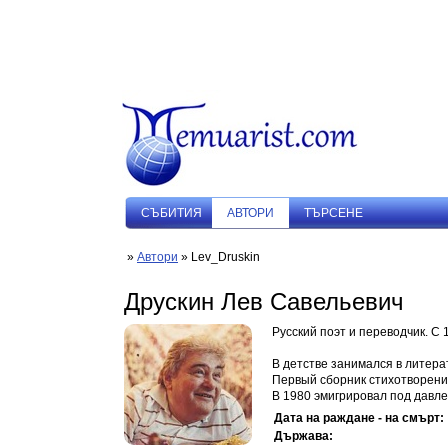
СЪБИТИЯ
АВТОРИ
ТЪРСЕНЕ
»
Автори
» Lev_Druskin
Друскин Лев Савельевич
Русский поэт и переводчик. С 
В детстве занимался в литера
Первый сборник стихотворений
В 1980 эмигрировал под давле
Дата на раждане - на смърт:
Държава: