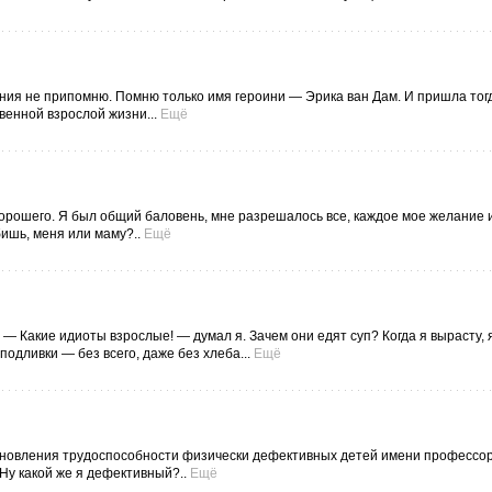
вания не припомню. Помню только имя героини — Эрика ван Дам. И пришла тогд
венной взрослой жизни...
Ещё
хорошего. Я был общий баловень, мне разрешалось все, каждое мое желание 
ишь, меня или маму?..
Ещё
. — Какие идиоты взрослые! — думал я. Зачем они едят суп? Когда я вырасту,
подливки — без всего, даже без хлеба...
Ещё
ановления трудоспособности физически дефективных детей имени профессор
Ну какой же я дефективный?..
Ещё