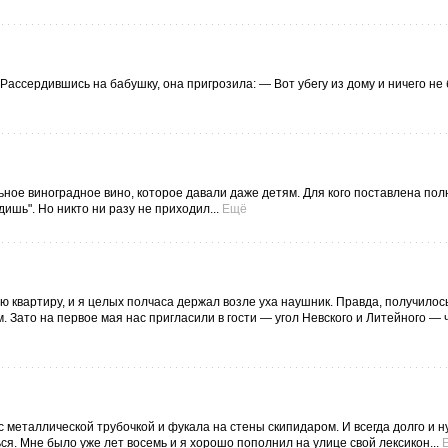
ассердившись на бабушку, она пригрозила: — Вот убегу из дому и ничего не 
ое виноградное вино, которое давали даже детям. Для кого поставлена пол
ишь". Но никто ни разу не приходил...
Ещё
ю квартиру, и я целых полчаса держал возле уха наушник. Правда, получилос
. Зато на первое мая нас пригласили в гости — угол Невского и Литейного — 
с металлической трубочкой и фукала на стены скипидаром. И всегда долго и н
ся. Мне было уже лет восемь и я хорошо пополнил на улице свой лексикон...