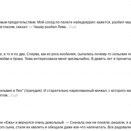
рвым предательством. Мой сосед по палате набедокурил: кажется, разбил чашк
 глазом, сказал: — Чашку разбил Лева...
Ещё
 а то и по два. Сперва, как из рога изобилия, сыпались почему-то сельские п
юбви и брака. Тема интересовала меня чрезвычайно. В девять лет я прочитал
львия и Лео" (трагедия). И старательно нарисованный кинжал, с которого к
том...
Ещё
цию «Ежа» и вернулся очень довольный. — Сначала они не поняли, решили, я а
кого сына, стали их хвалить и обещали даже кое-что напечатать. Все радовали