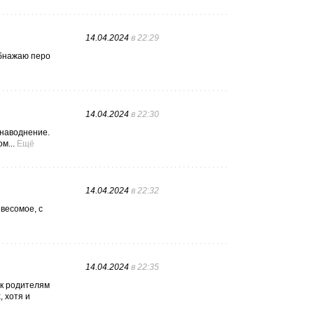
14.04.2024
в 22:29
обнажаю перо
14.04.2024
в 22:30
 наводнение.
м...
Ещё
14.04.2024
в 22:32
евесомое, с
14.04.2024
в 22:35
ак родителям
 хотя и