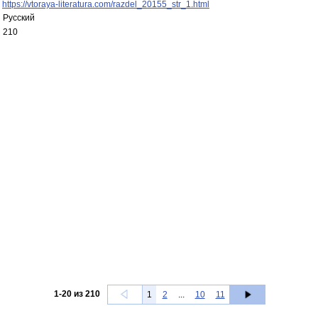
https://vtoraya-literatura.com/razdel_20155_str_1.html
Русский
210
1
-
20
из
210
1
2
...
10
11