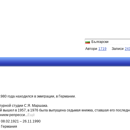
Български
Автори
1719
Записи
24
1980 года находился в эмиграции, в Германии.
турной студии С.Я. Маршака.
 вышел в 1957, в 1976 была выпущена седьмая книжка, ставшая его последн
нием репресси...
Ещё
08.02.1921 – 26.11.1990
Германия