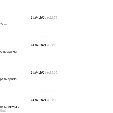
14.04.2024
в 22:59
е"? —
14.04.2024
в 23:03
ое время мы
14.04.2024
в 23:05
дерева прямо
14.04.2024
в 23:08
ые каникулы в
Ещё