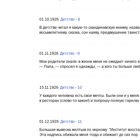
01.10.1926
Детство - 8
В детстве читал я какую-то скандинавскую книжку, наз
восьмилетнему, сказка, сон наяву, предвкушение таинст
01.11.1926
Детство - 9
Мои родители знали: в жизни меня не ожидает ничего 
— Папа, — спросил я однажды, — а кого ты больше люб
15.11.1926
Детство - 10
У каждого человека есть свои мечты. Были они и у меня
в ресторан (слово-то какое!) и попрошу полную тарелку 
01.12.1926
Детство - 11
Большая вывеска желтым по черному: "Институт восст
Эта надпись обижала меня тогда и обижает до сих пор. 