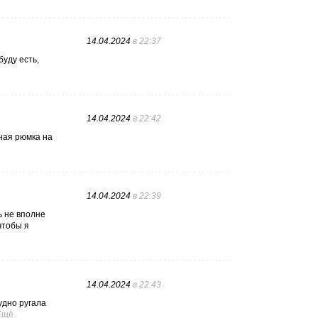
14.04.2024
в 22:37
буду есть,
14.04.2024
в 22:42
ная рюмка на
14.04.2024
в 22:39
ь не вполне
чтобы я
14.04.2024
в 22:43
удно ругала
Ещё