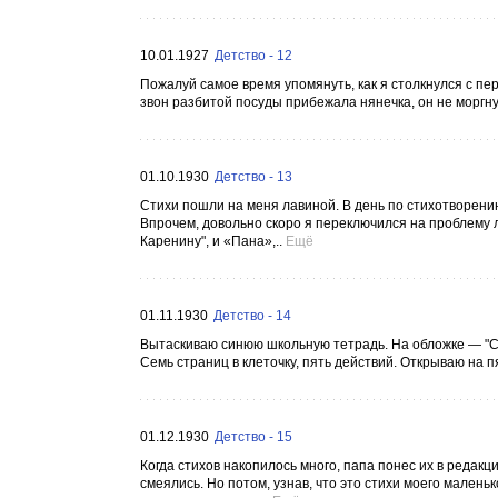
10.01.1927
Детство - 12
Пожалуй самое время упомянуть, как я столкнулся с пе
звон разбитой посуды прибежала нянечка, он не моргнув
01.10.1930
Детство - 13
Стихи пошли на меня лавиной. В день по стихотворению,
Впрочем, довольно скоро я переключился на проблему л
Каренину", и «Пана»,..
Ещё
01.11.1930
Детство - 14
Вытаскиваю синюю школьную тетрадь. На обложке — "Си
Семь страниц в клеточку, пять действий. Открываю на пя
01.12.1930
Детство - 15
Когда стихов накопилось много, папа понес их в редак
смеялись. Но потом, узнав, что это стихи моего малень