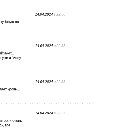
14.04.2024
в 22:50
у. Когда на
14.04.2024
в 22:53
ейзажи:..
 уже и "Анну
14.04.2024
в 22:55
апает кровь…
14.04.2024
в 22:57
втор, и очень
сь, все