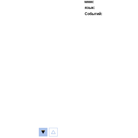
www:
язык:
Событий: