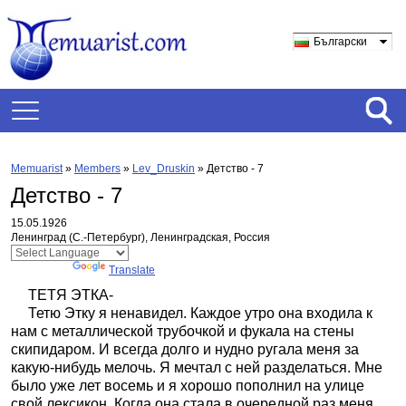
Български
Memuarist
»
Members
»
Lev_Druskin
»
Детство - 7
Детство - 7
15.05.1926
Ленинград (С.-Петербург), Ленинградская, Россия
Powered by
Translate
ТЕТЯ ЭТКА-
Тетю Этку я ненавидел. Каждое утро она входила к
нам с металлической трубочкой и фукала на стены
скипидаром. И всегда долго и нудно ругала меня за
какую-нибудь мелочь. Я мечтал с ней разделаться. Мне
было уже лет восемь и я хорошо пополнил на улице
свой лексикон. Когда она стала в очередной раз меня