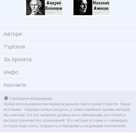
Автори
Търсене
За проекта
Инфо
Контакти
Свободное копирование
Любое использование материалов данного сайта приветствуется. Наши
источники - общедоступные ресурсы, а также семейные архивы авторов.
Мы считаем, что эти сведения должны быть свободными для чтения и
распространения без ограничений. Это честная история от очевидцев,
которую надо знать, сохранять и передавать следующим поколениям.