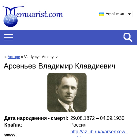
Українська
»
Автори
» Vladymyr_Arsenyev
Арсеньев Владимир Клавдиевич
Дата народження - смерті:
29.08.1872 – 04.09.1930
Країна:
Россия
http://az.lib.ru/a/arsenxew_
www: