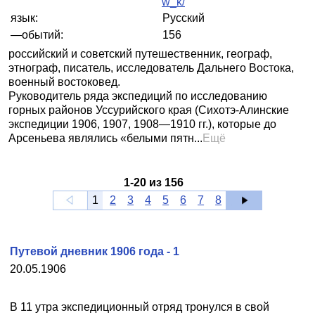
w_k/
язык:
Русский
—обытий:
156
российский и советский путешественник, географ,
этнограф, писатель, исследователь Дальнего Востока,
военный востоковед.
Руководитель ряда экспедиций по исследованию
горных районов Уссурийского края (Сихотэ-Алинские
экспедиции 1906, 1907, 1908—1910 гг.), которые до
Арсеньева являлись «белыми пятн...
Ещё
1
-
20
из
156
1
2
3
4
5
6
7
8
Путевой дневник 1906 года - 1
20.05.1906
В 11 утра экспедиционный отряд тронулся в свой