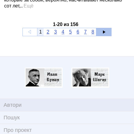
сот лет,..
Ещё
1
-
20
из
156
1
2
3
4
5
6
7
8
Автори
Пошук
Про проект