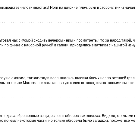
изводственную гимнастику! Ноги на ширине плеч, руки в сторону, и-и-и начали
овал нас с Фомой сходить вечером к ним и посмотреть, что за народ такой, ч
ли по финке с наборной ручкой в сапоги, приоделись в ватники с нашитой изн
разу не окончил, так как сзади послышались шлепки босых ног по осенней гряз
ль по кличке Максвелл, в закатанных до колен штанах, с закатанными вместе
разглядывал брошенные вещи, рылся в обгоревших книжках. Видимо, книжками 
о почему некоторые частично только обгорели было загадкой, похоже, все же