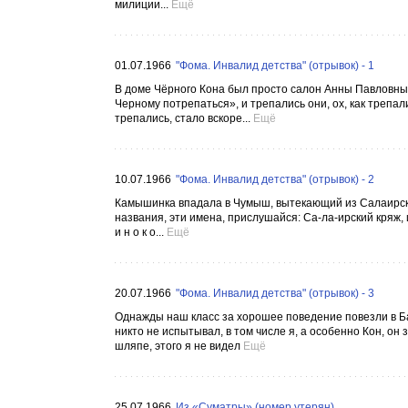
милиции...
Ещё
01.07.1966
"Фома. Инвалид детства" (отрывок) - 1
В доме Чёрного Кона был просто салон Анны Павловны 
Черному потрепаться», и трепались они, ох, как трепалис
трепались, стало вскоре...
Ещё
10.07.1966
"Фома. Инвалид детства" (отрывок) - 2
Камышинка впадала в Чумыш, вытекающий из Салаирског
названия, эти имена, прислушайся: Са-ла-ирский кряж, и
и н о к о...
Ещё
20.07.1966
"Фома. Инвалид детства" (отрывок) - 3
Однажды наш класс за хорошее поведение повезли в Бар
никто не испытывал, в том числе я, а особенно Кон, он
шляпе, этого я не видел
Ещё
25.07.1966
Из «Суматры» (номер утерян)