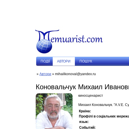
ПОДIЇ
АВТОРИ
ПОШУК
»
Автори
» mihailkonoval@yandex.ru
Коновальчук Михаил Иванов
киносценарист
Михаил Коновальчук. "A.V.E. С
Країна:
Профілі в соціальних мереж
язык:
Событий: