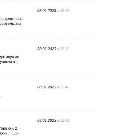
08.01.2023
в 22:28
 на должность
троительства
08.01.2023
в 22:32
 дотянул до
пекли в с.
08.01.2023
в 22:40
,
08.01.2023
в 22:41
Союз-5». 2
кий...
Ещё