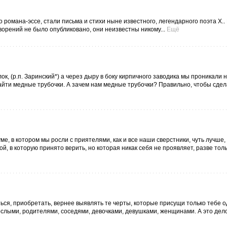
романа-эссе, стали письма и стихи ныне известного, легендарного поэта Х..
ворений не было опубликовано, они неизвестны никому...
Ещё
, (р.п. Заринский*) а через дыру в боку кирпичного заводика мы проникали н
айти медные трубочки. А зачем нам медные трубочки? Правильно, чтобы сдел
е, в котором мы росли с приятелями, как и все наши сверстники, чуть лучше, 
й, в которую принято верить, но которая никак себя не проявляет, разве толь
ься, приобретать, вернее выявлять те черты, которые присущи только тебе о
рослыми, родителями, соседями, девочками, девушками, женщинами. А это дело