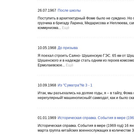
26.07.1967
После школы
Поступить в архитектурный Фоме было не суждено. Но п
грузчика в бригаду Ларина, Мидарисова и Неплюева, са
коммунизма...
Ещё
10.05.1968
До призыва
Я поехал строить Саяно- Шушенскую ГЭС. 65 км от Шуше
Шушенского и в надежде стать одним из героев комсомо
Ермолаевское...
Ещё
10.09.1968
Из "Суматра"№ 3 - 1
Итак, мы разъехались на долгие годы, я – в тайгу, Фо
нерегулярный! машинописный! самиздат, как и было ск
01.01.1969
Историческая справка. События в мире (196
Историческая справка. События в мире (1969 год) 16 я
марта группа китайских военнослужащих в количестве 3