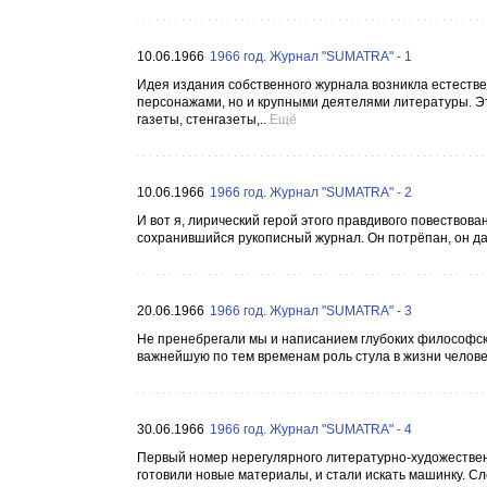
10.06.1966
1966 год. Журнал "SUMATRA" - 1
Идея издания собственного журнала возникла естестве
персонажами, но и крупными деятелями литературы. Эт
газеты, стенгазеты,..
Ещё
10.06.1966
1966 год. Журнал "SUMATRA" - 2
И вот я, лирический герой этого правдивого повествов
сохранившийся рукописный журнал. Он потрёпан, он д
20.06.1966
1966 год. Журнал "SUMATRA" - 3
Не пренебрегали мы и написанием глубоких философски
важнейшую по тем временам роль стула в жизни человек
30.06.1966
1966 год. Журнал "SUMATRA" - 4
Первый номер нерегулярного литературно-художествен
готовили новые материалы, и стали искать машинку. Сл