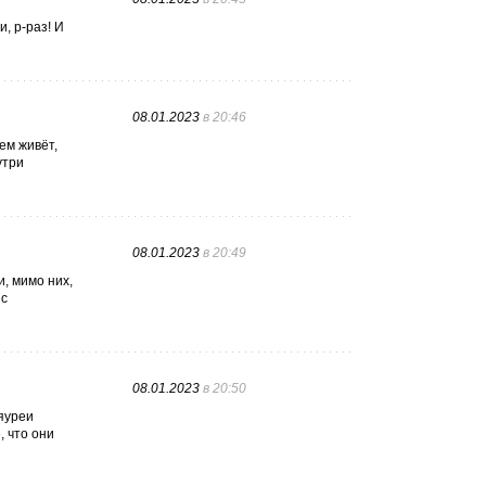
, р-раз! И
08.01.2023
в 20:46
ем живёт,
утри
08.01.2023
в 20:49
и, мимо них,
 с
08.01.2023
в 20:50
яуреи
, что они