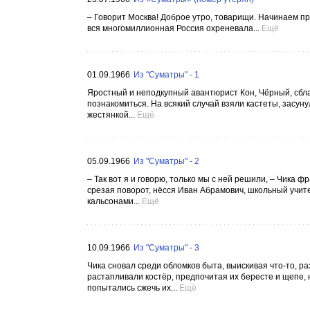
– Говорит Москва! Доброе утро, товарищи. Начинаем про
вся многомиллионная Россия охреневала...
Ещё
01.09.1966
Из "Суматры" - 1
Яростный и неподкупный авантюрист Кон, Чёрный, сблат
познакомиться. На всякий случай взяли кастеты, засуну
жестянкой...
Ещё
05.09.1966
Из "Суматры" - 2
– Так вот я и говорю, только мы с ней решили, – Чика ф
срезая поворот, нёсся Иван Абрамович, школьный учите
кальсонами...
Ещё
10.09.1966
Из "Суматры" - 3
Чика сновал среди обломков быта, выискивая что-то, 
растапливали костёр, предпочитая их бересте и щепе, н
попытались сжечь их...
Ещё