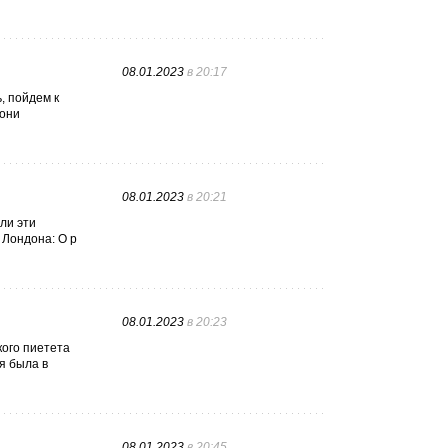
08.01.2023
в 20:17
, пойдем к
 они
08.01.2023
в 20:21
ли эти
 Лондона: О р
08.01.2023
в 20:23
кого пиетета
ая была в
08.01.2023
в 20:45