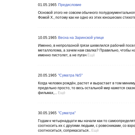
01.05.1965
Предисловие
Основой этого не совсем обычного полудокументального 
Фомой Х., потому как ни одно из этих юношеских стихот
10.05.1965
Весна на Заринской улице
Именно, в непролазной грязи шевелился рабочий поселок
металлолома, а зачем нам свалка? Правильно, чтобы н
именно пистолет, а не пугач
Ещё
20.05.1965
"Суматра №5"
Когда человек рождён, растет и вырастает в том минимум
предельно просто, то весь остальной мир кажется сказко
фильмах,...
Ещё
30.05.1965
"Суматра"
Годам к четырнадцати мы начали как-то самоопределят
соотносить их с другими людьми, с ровесниками, со вз
соотноситься, соприкасаться..
Ещё