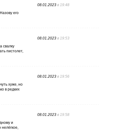
08.01.2023
в 19:48
 Назову его
08.01.2023
в 19:53
а свалку
ать пистолет,
08.01.2023
в 19:56
чуть хуже, но
ко в редких
08.01.2023
в 19:58
дному и
 нелёгкое,