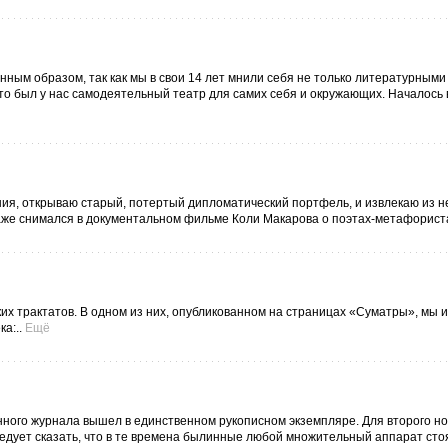
нным образом, так как мы в свои 14 лет мнили себя не только литературными
о был у нас самодеятельный театр для самих себя и окружающих. Началось 
ания, открываю старый, потертый дипломатический портфель, и извлекаю из н
аже снимался в документальном фильме Коли Макарова о поэтах-метафориста
х трактатов. В одном из них, опубликованном на страницах «Суматры», мы 
а:..
Ещё
ного журнала вышел в единственном рукописном экземпляре. Для второго н
едует сказать, что в те времена былинные любой множительный аппарат стоя