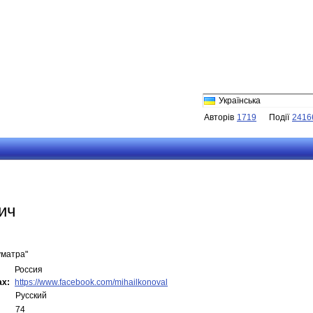
Українська
Авторів
1719
Події
2416
ич
уматра"
Россия
ах:
https://www.facebook.com/mihailkonoval
Русский
74