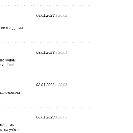
08.01.2023
в 20:02
все с издания
08.01.2023
в 20:04
его чудом
х...
Ещё
08.01.2023
в 20:06
исследовали
08.01.2023
в 20:09
омера мы
л на учёте в