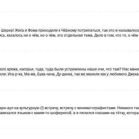
Шерер! Жига и Фома приходили к Чёрному потрепаться, так это и называлось
ь, казалось ни о чём, но о чём, это отдельная тема. Дело в том, что то, о чём
о кряжа, нагорья, туда, туда были устремлены наши очи, что там? Нас мани
ли: Ига-р-ка, Ма-ма, Бука-чача, Ду-динка, так же манили как у любимого Джека
н-аул на культурную (!) встречу, встречу с кинематографистами. Никакого та
 завязался языком с каким-то шоферюгой, а я пялился глазами на тётку, котор