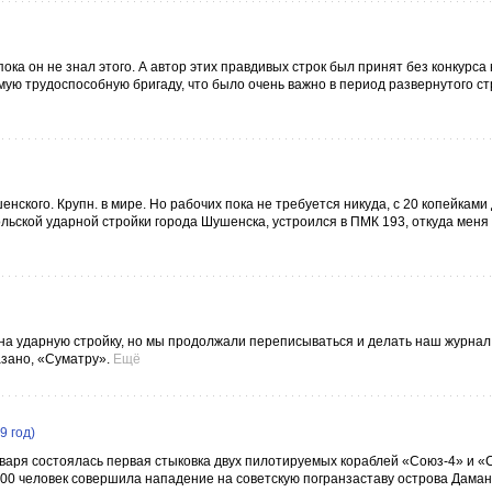
ока он не знал этого. А автор этих правдивых строк был принят без конкурса
мую трудоспособную бригаду, что было очень важно в период развернутого с
нского. Крупн. в мире. Но рабочих пока не требуется никуда, с 20 копейками
льской ударной стройки города Шушенска, устроился в ПМК 193, откуда меня у
ма на ударную стройку, но мы продолжали переписываться и делать наш журнал
азано, «Суматру».
Ещё
9 год)
нваря состоялась первая стыковка двух пилотируемых кораблей «Союз-4» и «
00 человек совершила нападение на советскую погранзаставу острова Даманс