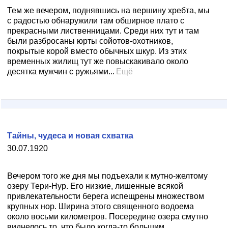
Тем же вечером, поднявшись на вершину хребта, мы
с радостью обнаружили там обширное плато с
прекрасными лиственницами. Среди них тут и там
были разбросаны юрты сойотов-охотников,
покрытые корой вместо обычных шкур. Из этих
временных жилищ тут же повыскакивало около
десятка мужчин с ружьями...
Ещё
Тайны, чудеса и новая схватка
30.07.1920
Вечером того же дня мы подъехали к мутно-желтому
озеру Тери-Нур. Его низкие, лишенные всякой
привлекательности берега испещрены множеством
крупных нор. Ширина этого священного водоема
около восьми километров. Посередине озера смутно
виднелось то, что было когда-то большим