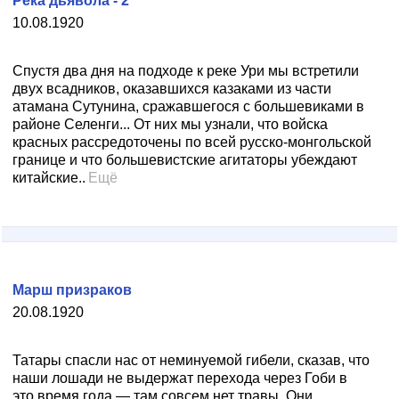
Река дьявола - 2
10.08.1920
Спустя два дня на подходе к реке Ури мы встретили
двух всадников, оказавшихся казаками из части
атамана Сутунина, сражавшегося с большевиками в
районе Селенги... От них мы узнали, что войска
красных рассредоточены по всей русско-монгольской
границе и что большевистские агитаторы убеждают
китайские..
Ещё
Марш призраков
20.08.1920
Татары спасли нас от неминуемой гибели, сказав, что
наши лошади не выдержат перехода через Гоби в
это время года — там совсем нет травы. Они