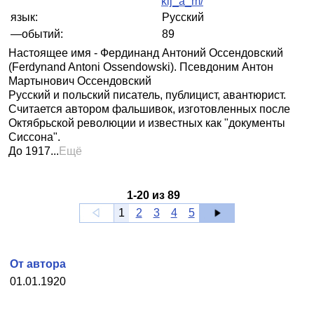
kij_a_m/
язык:
Русский
—обытий:
89
Настоящее имя - Фердинанд Антоний Оссендовский
(Ferdynand Antoni Ossendowski). Псевдоним Антон
Мартынович Оссендовский
Русский и польский писатель, публицист, авантюрист.
Считается автором фальшивок, изготовленных после
Октябрьской революции и известных как "документы
Сиссона".
До 1917...
Ещё
1
-
20
из
89
1
2
3
4
5
От автора
01.01.1920