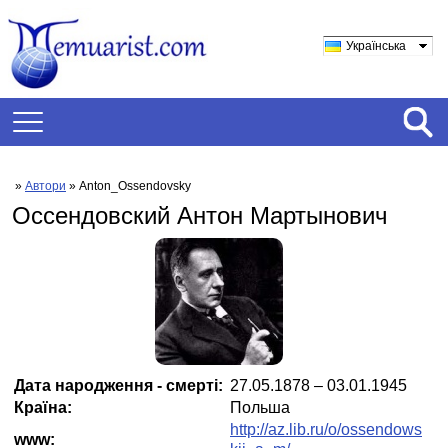
Українська
»
Автори
» Anton_Ossendovsky
Оссендовский Антон Мартынович
Дата народження - смерті:
27.05.1878 – 03.01.1945
Країна:
Польша
http://az.lib.ru/o/ossendows
www: