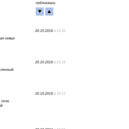
публикации
20.10.2016
в 16:35
кая семья
20.10.2016
в 16:18
исленный
20.10.2016
в 16:13
и села
ый