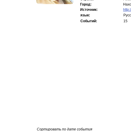
Город:
Нах
Источник:
http
язык:
Русс
Событий:
15
Сортировать по дате события