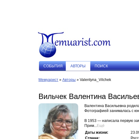
СОБЫТИЯ
АВТОРЫ
ПОИСК
Мемуарист
»
Авторы
» Valentyna_Vilchek
Вильчек Валентина Василье
Валентина Васильевна родилас
Фотографией занималась с юн
В 1953 — написала первую зам
Прим...
Ещё
Даты жизни:
23.0
Страна:
Росс