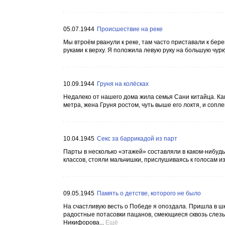
05.07.1944
Происшествие на реке
Мы втроём рванули к реке, там часто приставали к бере
руками к верху. Я положила левую руку на большую чурк
10.09.1944
Груня на колёсках
Недалеко от нашего дома жила семья Сани китайца. Как
метра, жена Груня ростом, чуть выше его локтя, и соплен
10.04.1945
Секс за баррикадой из парт
Парты в несколько «этажей» составляли в каком-нибудь
классов, стояли мальчишки, прислушиваясь к голосам из-
09.05.1945
Память о детстве, которого не было
На счастливую весть о Победе я опоздала. Пришла в шк
радостные потасовки пацанов, смеющиеся сквозь слез
Никифорова...
Ещё