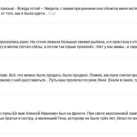
 призыв: - Всегда готов! – Увидела, с каким презрением она обожгла меня взгл
т того, как я была одета...
Ещё
проснулись рано. На столе лежала большая свежая рыбина, и я пристала к от
 и молча глотал слёзы, а потом так горько произнёс: -Нет у нас мамы,- и зар
ово. Всё, что можно было продать, было продано. Помню, как папа считал к
лко с ней расставаться... Путь наш пролегал по реке Лене. Ехали в санях, т
о папы.Её муж Алексей Иванович был на фронте. При свете керосиновой лам
е братья и сестра, а маленький Гена, которому не было трёх лет, бегал по к