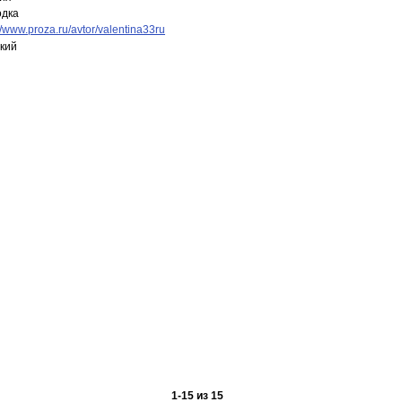
одка
://www.proza.ru/avtor/valentina33ru
кий
1
-
15
из
15