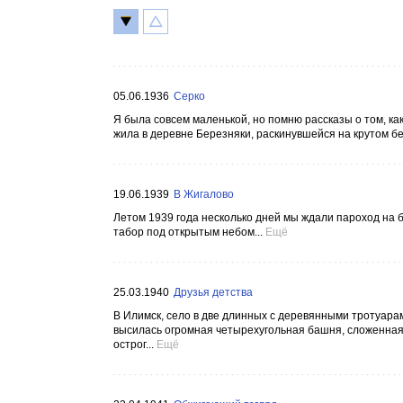
05.06.1936
Серко
Я была совсем маленькой, но помню рассказы о том, ка
жила в деревне Березняки, раскинувшейся на крутом бер
19.06.1939
В Жигалово
Летом 1939 года несколько дней мы ждали пароход на б
табор под открытым небом...
Ещё
25.03.1940
Друзья детства
В Илимск, село в две длинных с деревянными тротуарам
высилась огромная четырехугольная башня, сложенная
острог...
Ещё