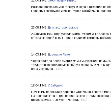
22.04.1941
Обжигающий взгляд
Вожатая повязала мне галстук, и когда я ответила на её
Праздник свернулся и исчез. Мне и самой было неловко о
23.08.1942
Детство, горе горькое
23 августа 1942 года умерла мама . Утром мы с братом 
хотела жареной рыбы... Папа ходил из комнаты в комнату
14.03.1943
Дорога по Лене
Через полгода после смерти мамы мы уезжали из Жигал
тридцатки за проданную швейную машинку, и мне было жа
папа и возница...
Ещё
18.04.1943
У бабушки
Ночью мы приехали в деревню Оглоблино к сестре моег
Наташа плакала, глядя на нас. Вокруг стояли двоюродны
громко кричал: -А я бурят-монголи!
Ещё