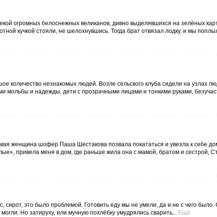
рекой огромных белоснежных великанов, дивно выделявшихся на зелёных ка
лотной кучкой стояли, не шелохнувшись. Тогда брат отвязал лодку, и мы поплы
шое количество незнакомых людей. Возле сельского клуба сидели на узлах лю
и мольбы и надежды, дети с прозрачными лицами и тонкими руками, безучас
омая женщина шофер Паша Шестакова позвала покататься и увезла к себе до
ые», привела меня в дом, где раньше жила она с мамой, братом и сестрой, 
с, сирот, это было проблемой. Готовить еду мы не умели, да и не с чего было.
к могли. Но затируху, или мучную похлёбку умудрялись сварить...
Ещё