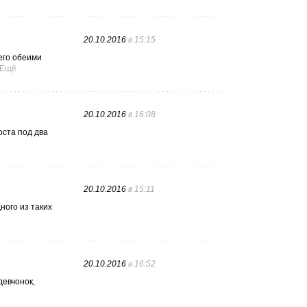
20.10.2016
в 15:15
 его обеими
Ещё
20.10.2016
в 16:08
оста под два
20.10.2016
в 15:11
ного из таких
20.10.2016
в 16:52
девчонок,