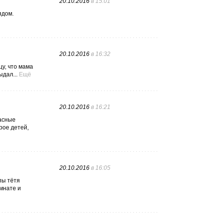
20.10.2016
в 15:01
ядом.
20.10.2016
в 16:32
цу, что мама
ыдал...
Ещё
20.10.2016
в 16:21
расные
рое детей,
20.10.2016
в 16:05
пы тётя
омнате и