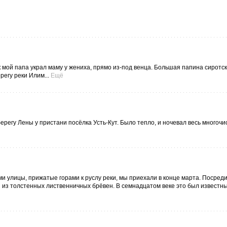
к мой папа украл маму у жениха, прямо из-под венца. Большая папина сиротс
егу реки Илим...
Ещё
ерегу Лены у пристани посёлка Усть-Кут. Было тепло, и ночевал весь многоч
и улицы, прижатые горами к руслу реки, мы приехали в конце марта. Посред
 из толстенных лиственничных брёвен. В семнадцатом веке это был известн