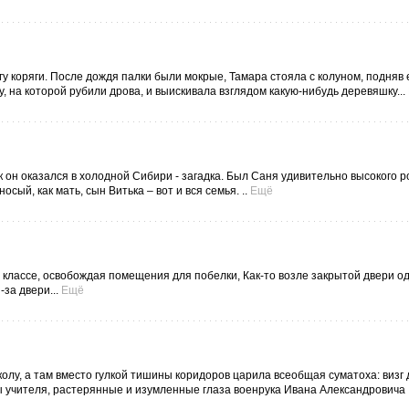
гу коряги. После дождя палки были мокрые, Тамара стояла с колуном, подняв
у, на которой рубили дрова, и выискивала взглядом какую-нибудь деревяшку...
 он оказался в холодной Сибири - загадка. Был Саня удивительно высокого р
осый, как мать, сын Витька – вот и вся семья. ..
Ещё
 классе, освобождая помещения для побелки, Как-то возле закрытой двери од
за двери...
Ещё
олу, а там вместо гулкой тишины коридоров царила всеобщая суматоха: визг 
ы учителя, растерянные и изумленные глаза военрука Ивана Александровича