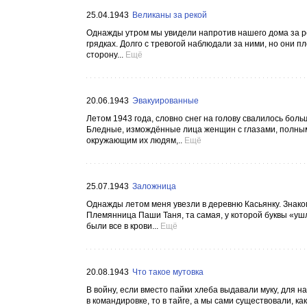
25.04.1943
Великаны за рекой
Однажды утром мы увидели напротив нашего дома за 
грядках. Долго с тревогой наблюдали за ними, но они п
сторону...
Ещё
20.06.1943
Эвакуированные
Летом 1943 года, словно снег на голову свалилось боль
Бледные, измождённые лица женщин с глазами, полным
окружающим их людям,..
Ещё
25.07.1943
Заложница
Однажды летом меня увезли в деревню Касьянку. Знак
Племянница Паши Таня, та самая, у которой буквы «ушл
были все в крови...
Ещё
20.08.1943
Что такое мутовка
В войну, если вместо пайки хлеба выдавали муку, для на
в командировке, то в тайге, а мы сами существовали, ка