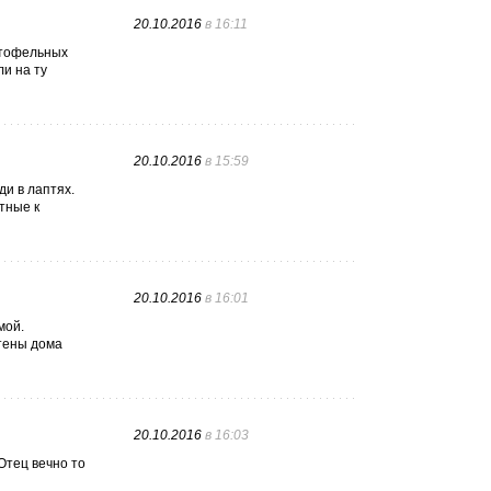
20.10.2016
в 16:11
ртофельных
ли на ту
20.10.2016
в 15:59
ди в лаптях.
тные к
20.10.2016
в 16:01
мой.
Стены дома
20.10.2016
в 16:03
 Отец вечно то