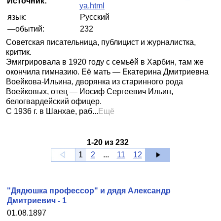
Источник:
ya.html
язык:
Русский
—обытий:
232
Советская писательница, публицист и журналистка,
критик.
Эмигрировала в 1920 году с семьёй в Харбин, там же
окончила гимназию. Её мать — Екатерина Дмитриевна
Воейкова-Ильина, дворянка из старинного рода
Воейковых, отец — Иосиф Сергеевич Ильин,
белогвардейский офицер.
С 1936 г. в Шанхае, раб...
Ещё
1
-
20
из
232
1
2
...
11
12
"Дядюшка профессор" и дядя Александр
Дмитриевич - 1
01.08.1897