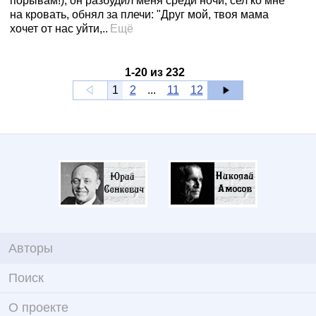
порывам!), он разбудил меня среди ночи, сел ко мне
на кровать, обнял за плечи: "Друг мой, твоя мама
хочет от нас уйти,..
Ещё
1
-
20
из
232
1
2
...
11
12
Авторы
Поиск
О проекте