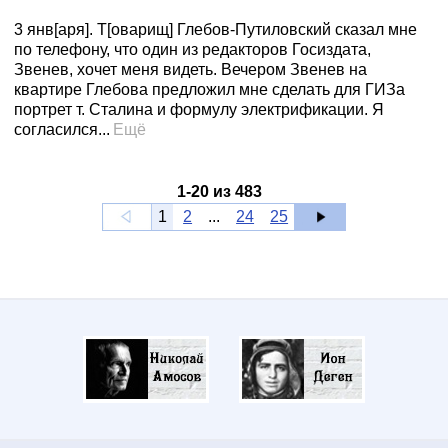
3 янв[аря]. Т[оварищ] Глебов-Путиловский сказал мне
по телефону, что один из редакторов Госиздата,
Звенев, хочет меня видеть. Вечером Звенев на
квартире Глебова предложил мне сделать для ГИЗа
портрет т. Сталина и формулу электрификации. Я
согласился...
Ещё
1
-
20
из
483
1
2
...
24
25