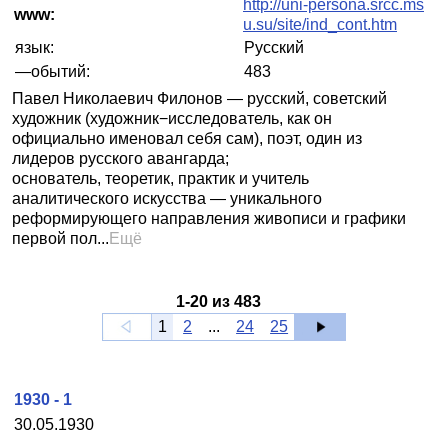
http://uni-persona.srcc.ms
www:
u.su/site/ind_cont.htm
язык:
Русский
—обытий:
483
Павел Николаевич Филонов — русский, советский
художник (художник−исследователь, как он
официально именовал себя сам), поэт, один из
лидеров русского авангарда;
основатель, теоретик, практик и учитель
аналитического искусства — уникального
реформирующего направления живописи и графики
первой пол...
Ещё
1
-
20
из
483
1
2
...
24
25
1930 - 1
30.05.1930