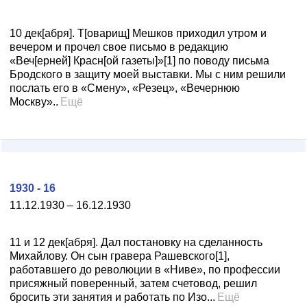
10 дек[абря]. Т[оварищ] Мешков приходил утром и
вечером и прочел свое письмо в редакцию
«Веч[ерней] Красн[ой газеты]»[1] по поводу письма
Бродского в защиту моей выставки. Мы с ним решили
послать его в «Смену», «Резец», «Вечернюю
Москву»..
Ещё
1930 - 16
11.12.1930 – 16.12.1930
11 и 12 дек[абря]. Дал постановку на сделанность
Михайлову. Он сын гравера Рашевского[1],
работавшего до революции в «Ниве», по профессии
присяжный поверенный, затем счетовод, решил
бросить эти занятия и работать по Изо...
Ещё