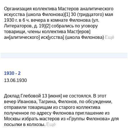
Организация коллектива Мастеров аналитического
искусства (школа Филонова)[1] 30 (тридцатого) мая
1930 г. в 6 ч. вечера в комнате Филонова (ул.
Литераторов, д. 19)[2] собрались по уговору
товарищи, члены коллектива Маст[еров]
ан[алитического] иск[усства] (школа Филонова)
Ещё
1930 - 2
13.06.1930
Доклад Глебовой 13 [июня] не состоялся. В этот
вечер Иванова, Тагрина, Филонов, по обсуждении,
отправили товарищам из старого коллектива
полученное по адресу Филонова приглашение из
Москвы избрать мастеров из «Группы Филонова» для
посылки в колхозы.
Ещё