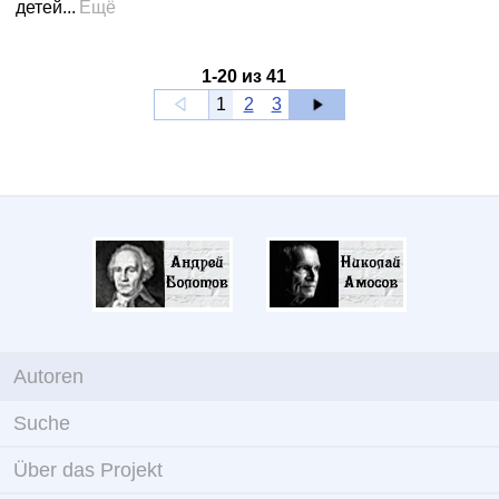
детей...
Ещё
1
-
20
из
41
1
2
3
Autoren
Suche
Über das Projekt