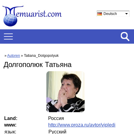
Deutsch
»
Autoren
» Tatiana_Dolgopolyuk
Долгополюк Татьяна
Land:
Россия
www:
http://www.proza.ru/avtor/vipledi
язык:
Русский