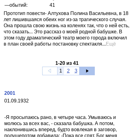
—обытий:
41
Прототип повести- Алтухова Полина Васильевна, в 18
лет лишившаяся обеих ног из-за трагического случая.
Она прошла свою жизнь на коленях так, что о ней есть,
что сказать... Это рассказ о моей родной бабушке. В
этом году драматический театр моего города включил
в план своей работы постановку спектакля...
Ещё
1
-
20
из
41
1
2
3
2001
01.09.1932
-Я просыпаюсь рано, в четыре часа. Умываюсь и
молюсь за всех вас, - сказала бабушка. А потом,
наклонившись вперед, будто вовлекая в заговор,
полушепотом добавила: -Пока все спят, Бог меня