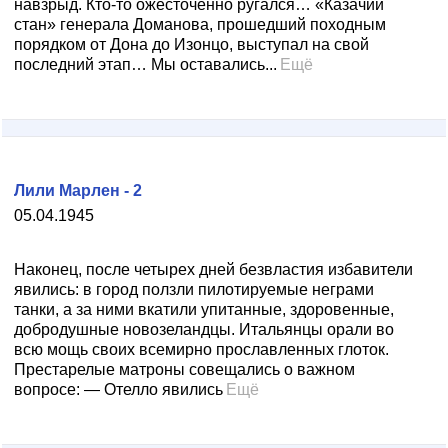
навзрыд. Кто-то ожесточенно ругался… «Казачий
стан» генерала Доманова, прошедший походным
порядком от Дона до Изонцо, выступал на свой
последний этап… Мы оставались...
Ещё
Лили Марлен - 2
05.04.1945
Наконец, после четырех дней безвластия избавители
явились: в город ползли пилотируемые неграми
танки, а за ними вкатили упитанные, здоровенные,
добродушные новозеландцы. Итальянцы орали во
всю мощь своих всемирно прославленных глоток.
Престарелые матроны совещались о важном
вопросе: — Отелло явились
Ещё