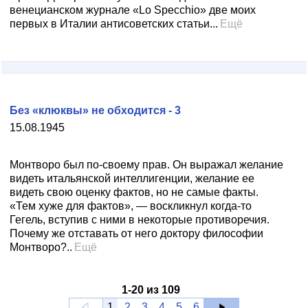
венецианском журнале «Lo Specchio» две моих
первых в Италии антисоветских статьи...
Ещё
Без «клюквы» не обходится - 3
15.08.1945
Монтворо был по-своему прав. Он выражал желание
видеть итальянской интеллигенции, желание ее
видеть свою оценку фактов, но не самые факты.
«Тем хуже для фактов», — воскликнул когда-то
Гегель, вступив с ними в некоторые противоречия.
Почему же отставать от него доктору философии
Монтворо?..
Ещё
1
-
20
из
109
1
2
3
4
5
6