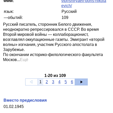
www:
vtor/shiryaev-boris-nikola
evich/
язык:
Русский
—обытий:
109
Русский писатель, сторонник Белого движения,
неоднократно репрессировался в СССР. Во время
Второй мировой войны — коллаборационист,
возглавлял оккупационные газеты. Эмигрант «второй
волны» изгнания, участник Русского апостолата в
Зарубежье.
По окончании историко-филологического факультета
Москов...
Ещё
1
-
20
из
109
1
2
3
4
5
6
Вместо предисловия
01.02.1945