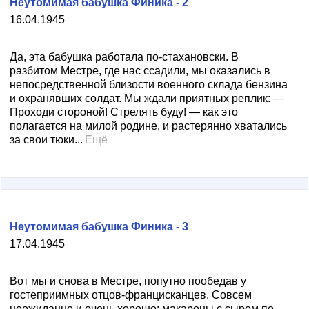
Неутомимая бабушка Финика - 2
16.04.1945
Да, эта бабушка работала по-стахановски. В
разбитом Местре, где нас ссадили, мы оказались в
непосредственной близости военного склада бензина
и охранявших солдат. Мы ждали приятных реплик: —
Проходи стороной! Стрелять буду! — как это
полагается на милой родине, и растерянно хватались
за свои тюки...
Ещё
Неутомимая бабушка Финика - 3
17.04.1945
Вот мы и снова в Местре, попутно пообедав у
гостеприимных отцов-францисканцев. Совсем
неожиданно и очень хорошо: макароны с сыром по