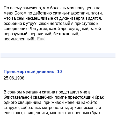
По всему замечено, что болезнь моя попущена на
меня Богом по действию сатаны-пакостника плоти.
Что за сны насмешливые от духа-изверга видятся,
особенно к утру? Какой неготовый я приступаю к
совершению Литургии, какой чревоугодный, какой
неразумный, нерадивый, безтолковый,
несмысленный!..
Ещё
Предсмертный дневник - 10
25.06.1908
В сонном мечтании сатана представил мне в
блистательной свадебной помпе предстоящий брак
одного священника, при живой жене на какой-то
старухе; собрались митрополиты, архиепископы и
епископы, священники, множество военных (брак