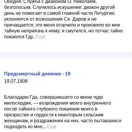
Обедня. Служба с диаконом О. Николаем,
безголосым. Случилось искушение: диакон другой
день не помогает в самой главной части Литургии;
уклоняется от возношения Св. Даров и не
причащается; это меня огорчило и произвело во мне
тайную неприязнь к нему; я смутился, но тотчас тайно
покаялся Гду..
Ещё
Предсмертный дневник - 19
19.07.1908
Благодарю Гда, совершившего со мною чудо
милосердия, — возрождения моего внутреннего
после тайного глубокого покаяния моего в
презростве и гордости к некоторым сельским
женщинам, и раздражении на них, часто пытавшихся
подходить ко мне,..
Ещё