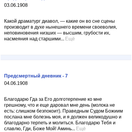
03.06.1908
Какой драматург диавол, — какие он во сне сцены
производит в духе нынешнего времени своеволия,
неповиновения низших — высшим, грубости их,
насмеяния над старшими...
Ещё
Предсмертный дневник - 7
04.06.1908
Благодарю Гда за Его долготерпение ко мне
грешному, что и еще даровал мне день (молока не
есть: слишком безпокоит). Праведным Судом Божиим
послана мне болезнь моя, и я должен великодушно и
благодарно терпеть и молиться. Благодарю Тебя и
славлю, Гди, Боже Мой! Аминь...
Ещё