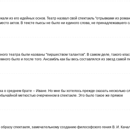
али из его идейных основ. Театр назвал свой спектакль "отрывками из рома
вместо актов. В тексте пьесы не было ни единого слова, не принадлежавшего 
ного театра были названы "пиршеством талантов". В самом деле, такого кла
емного было и после того. Ансамбль как бы весь составлялся из звезд самой 
а о среднем брате -- Иване. Но мне бы хотелось прежде сказать несколько сл
необычайной меткостью очерченном в спектакле. Это было такое же прямое
у образу спектакля, замечательному созданию философского гения В. И. Кача