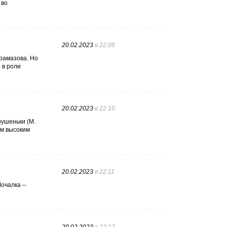
 во
20.02.2023
в 22:08
арамазова. Но
 в роли
20.02.2023
в 22:10
рушеньки (М.
ем высоким
20.02.2023
в 22:11
очалка --