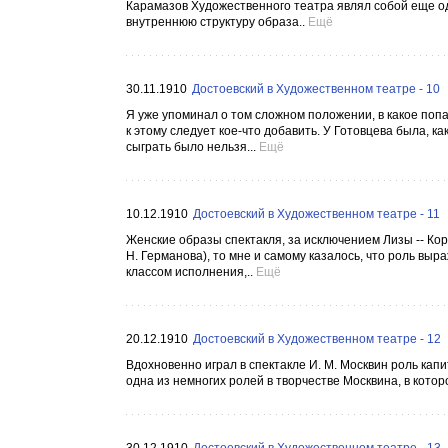
Карамазов Художественного театра являл собой еще о
внутреннюю структуру образа..
Ещё
30.11.1910
Достоевский в Художественном театре - 10
Я уже упоминал о том сложном положении, в какое попа
к этому следует кое-что добавить. У Готовцева была, ка
сыграть было нельзя...
Ещё
10.12.1910
Достоевский в Художественном театре - 11
Женские образы спектакля, за исключением Лизы -- Кор
Н. Германова), то мне и самому казалось, что роль вы
классом исполнения,..
Ещё
20.12.1910
Достоевский в Художественном театре - 12
Вдохновенно играл в спектакле И. М. Москвин роль капи
одна из немногих ролей в творчестве Москвина, в котор