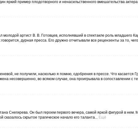
дин яркий пример плодотворного и ненасильственного вмешательства актера
л молодой артист В. В. Готовцев, исполнявший в спектакле роль младшего К
к говорится, дурная пресса. Его дружно отчитывали все рецензенты за то, чего
еневой, не получили, насколько я помню, одобрения в прессе. Что касается Г
ражена несовершенно, во всяком случае, она проигрывала в сопоставлении с т
тана Снегирева. Он был героем первого вечера, самой яркой фигурой в нем. М
ой сказалось скрытое трагическое начало его таланта...
Ещё