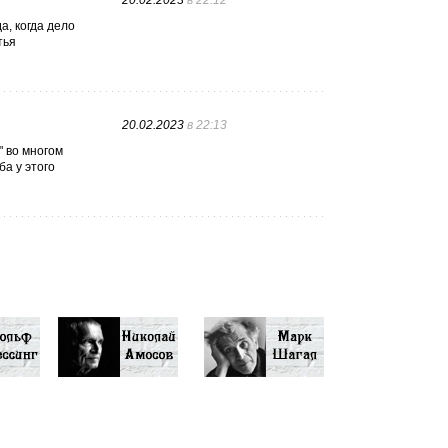
20.02.2023
в 22:12
а, когда дело
тья
20.02.2023
в 22:13
" во многом
а у этого