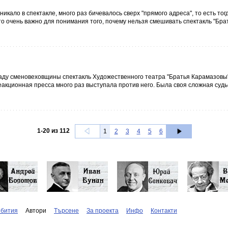
кало в спектакле, много раз бичевалось сверх "прямого адреса", то есть тогд
о очень важно для понимания того, почему нельзя смешивать спектакль "Бра
 чаду сменовеховщины спектакль Художественного театра "Братья Карамазовы
еакционная пресса много раз выступала против него. Была своя сложная судьб
1
-
20
из
112
1
2
3
4
5
6
бития
Автори
Търсене
За проекта
Инфо
Контакти