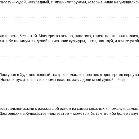
 голову -- худой, нескладный, с "лишними" руками, которые нигде не умещалис
 просто, без затей. Мастерство актера, пластика, танец, постановка голоса,
 в себе минимум сведений по истории культуры, -- вот, пожалуй, и вся ее уче
Поступая в Художественный театр, я полагал через некоторое время вернутьс
. Новое искусство, новые формы властно завладели моей душой...
Ещё
, театральной жизни с рассказа об одном из самых сложных и, пожалуй, самых
Достоевский в Художественном театре -- может ли быть что-либо более запу