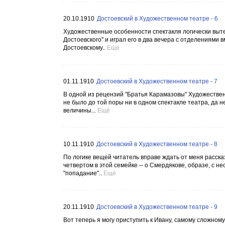
20.10.1910
Достоевский в Художественном театре - 6
Художественные особенности спектакля логически вытек
Достоевского" и играл его в два вечера с отделениями 
Достоевскому..
Ещё
01.11.1910
Достоевский в Художественном театре - 7
В одной из рецензий "Братья Карамазовы" Художествен
не было до той поры ни в одном спектакле театра, да н
величины...
Ещё
10.11.1910
Достоевский в Художественном театре - 8
По логике вещей читатель вправе ждать от меня рассказ
четвертом в этой семейке -- о Смердякове, образе, с 
"попадание"..
Ещё
20.11.1910
Достоевский в Художественном театре - 9
Вот теперь я могу приступить к Ивану, самому сложном