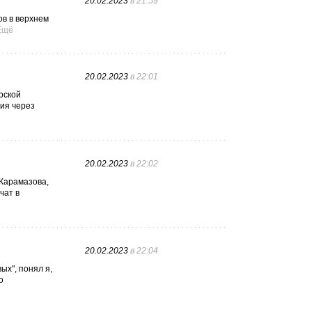
20.02.2023
в 21:59
ов в верхнем
Ещё
20.02.2023
в 22:01
рской
ия через
20.02.2023
в 22:02
 Карамазова,
чат в
20.02.2023
в 22:04
ых", понял я,
о