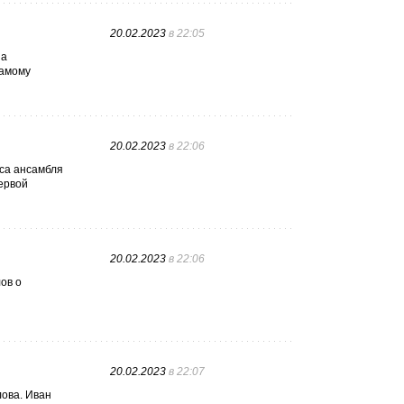
20.02.2023
в 22:05
на
самому
20.02.2023
в 22:06
сса ансамбля
первой
20.02.2023
в 22:06
ов о
20.02.2023
в 22:07
лова. Иван