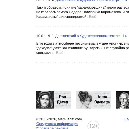
30.12.1910
Достоевский в Художественном театре - 13
Таким образом, понятие "карамазовщина" много раз возни
не касалось самого Федора Павловича Карамазова. И эт
Карамазовы" с инсценировкой..
Ещё
10.01.1911
Достоевский в Художественном театре - 14
В те годы в атмосфере пессимизма, в угаре мистики, в
"доходил" даже как излишне бунтарский. Не случайно р
спектакля...
Ещё
© 2011-2026, Memuarist.com
Съ
Юридическа информация
Условия за реклама