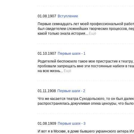
01.08.1907
Вступление
Первые семнадцать лет моей профессиональной работы
был свидетелем сложнейших творческих процессов, пе
какой только знала история...
Ещё
01.10.1907
Первые шаги - 1
Родителей беспокоило такое мое пристрастие к театру
пробовали запрещать мне эти постоянные набеги в теат
на всю жизнь...
Ещё
01.11.1908
Первые шаги - 2
Что же касается театра Суходольского, то он был далек
распространялась докучливая опека цензуры, что было,
01.08.1909
Первые шаги - 3
И вот я в Москве, в доме бывшего украинского актера И