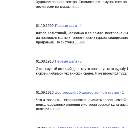
Художественного театра. Свалился я к нему как снег на
лезли всем на глаза...
Ещё
01.10.1909
Первые шаги - 4
Школа Халютиной, насколько я ее помню, построена была
да несколько кратких теоретических курсов, содержащих
программа. Но система...
Ещё
01.08.1910
Первые шаги - 5
Этот хмурый осенний день круто повернул мою судьбу. 
к своей любимой украинской сцене. Я не вернулся туда
01.09.1910
Достоевский в Художественном театре - 1
Что и говорить -- страшновато начинать повесть своей
неисследованных явлений в истории русской культуры. 
неясное!..
Ещё