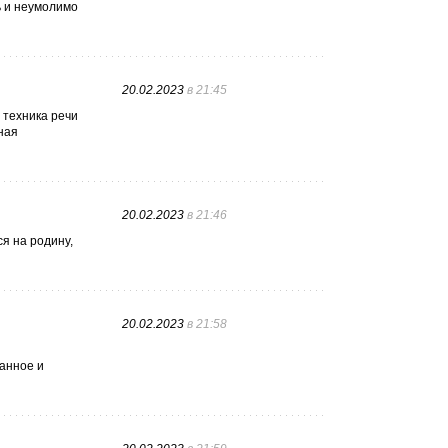
ь и неумолимо
20.02.2023
в 21:45
 техника речи
бная
20.02.2023
в 21:46
я на родину,
20.02.2023
в 21:58
танное и