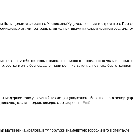
 были целиком связаны с Московским Художественным театром я его Первой
реживаемых этими театральными коллективами на самом крупном социально
, мешавшее учебе, целиком отвлекавшее меня от нормальных мальчишеских р
р, сестра и зять беспощадно гнали меня из-за кулис, но я уже был отравлен 
 от модернистских увлечений тех лет, от упадочного, болезненного репертуар
 конечно, весьма недальновидно с ее стороны...
Ещё
льи Матвеевича Уралова, в ту пору уже знаменитого городничего в спектакле