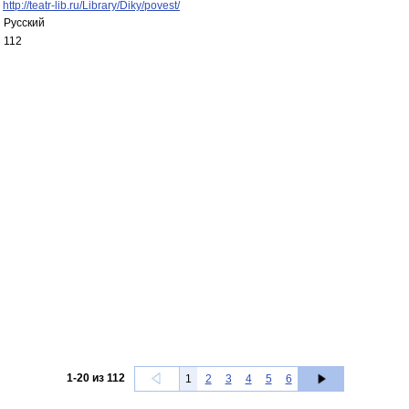
http://teatr-lib.ru/Library/Diky/povest/
Русский
112
1
-
20
из
112
1
2
3
4
5
6