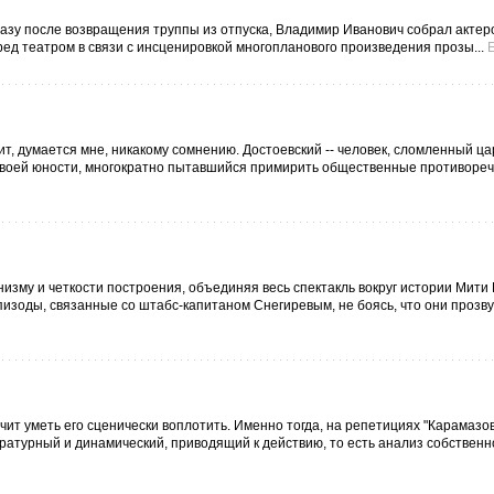
 сразу после возвращения труппы из отпуска, Владимир Иванович собрал актер
ред театром в связи с инсценировкой многопланового произведения прозы...
т, думается мне, никакому сомнению. Достоевский -- человек, сломленный ца
своей юности, многократно пытавшийся примирить общественные противореч
низму и четкости построения, объединяя весь спектакль вокруг истории Мити
изоды, связанные со штабс-капитаном Снегиревым, не боясь, что они прозву
чит уметь его сценически воплотить. Именно тогда, на репетициях "Карамазов
ературный и динамический, приводящий к действию, то есть анализ собственн