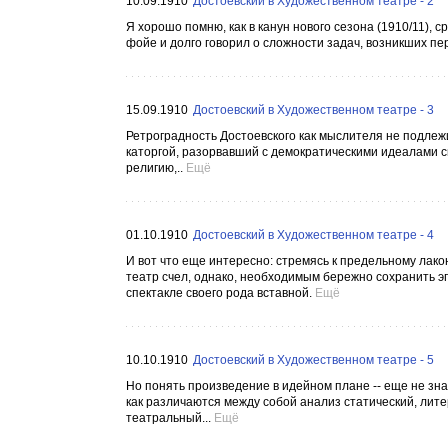
10.09.1910
Достоевский в Художественном театре - 2
Я хорошо помню, как в канун нового сезона (1910/11),
фойе и долго говорил о сложности задач, возникших пе
15.09.1910
Достоевский в Художественном театре - 3
Ретроградность Достоевского как мыслителя не подлежи
каторгой, разорвавший с демократическими идеалами 
религию,..
Ещё
01.10.1910
Достоевский в Художественном театре - 4
И вот что еще интересно: стремясь к предельному лако
театр счел, однако, необходимым бережно сохранить эп
спектакле своего рода вставной.
Ещё
10.10.1910
Достоевский в Художественном театре - 5
Но понять произведение в идейном плане -- еще не зна
как различаются между собой анализ статический, лит
театральный...
Ещё