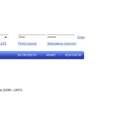
1629
Регистрация
Забравена парола?
ЗА ПРОЕКТА
ИНФО
КОНТАКТИ
ра (1936—1937).