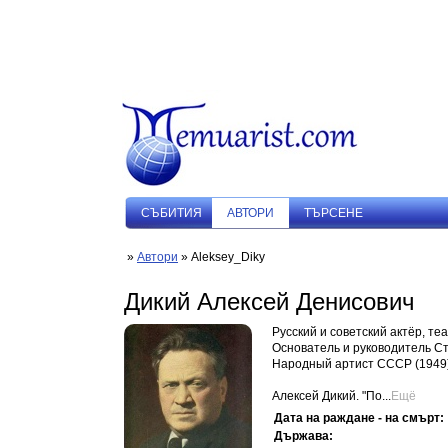
СЪБИТИЯ
АВТОРИ
ТЪРСЕНЕ
»
Автори
» Aleksey_Diky
Дикий Алексей Денисович
Русский и советский актёр, те
Основатель и руководитель С
Народный артист СССР (1949),
Алексей Дикий. "По...
Ещё
Дата на раждане - на смърт:
Държава: