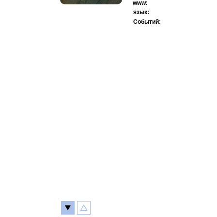
www:
язык:
Событий: