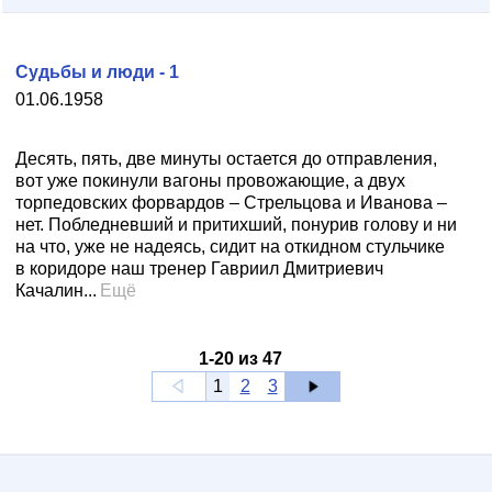
Судьбы и люди - 1
01.06.1958
Десять, пять, две минуты остается до отправления,
вот уже покинули вагоны провожающие, а двух
торпедовских форвардов – Стрельцова и Иванова –
нет. Побледневший и притихший, понурив голову и ни
на что, уже не надеясь, сидит на откидном стульчике
в коридоре наш тренер Гавриил Дмитриевич
Качалин...
Ещё
1
-
20
из
47
1
2
3