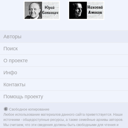
Авторы
Поиск
О проекте
Инфо
Контакты
Помощь проекту
Свободное копирование
Любое использование материалов данного сайта приветствуется. Наши
источники - общедоступные ресурсы, а также семейные архивы авторов.
Мы считаем, что эти сведения должны быть свободными для чтения и