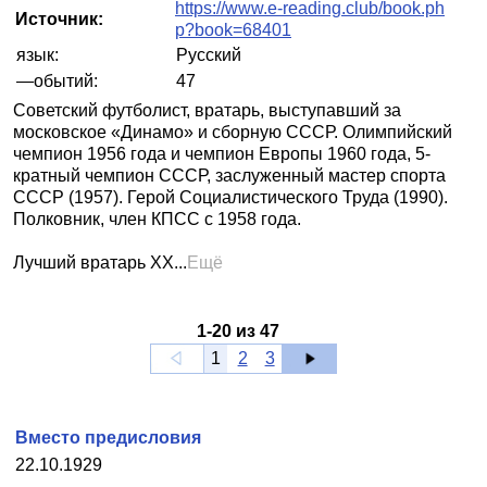
https://www.e-reading.club/book.ph
Источник:
p?book=68401
язык:
Русский
—обытий:
47
Советский футболист, вратарь, выступавший за
московское «Динамо» и сборную СССР. Олимпийский
чемпион 1956 года и чемпион Европы 1960 года, 5-
кратный чемпион СССР, заслуженный мастер спорта
СССР (1957). Герой Социалистического Труда (1990).
Полковник, член КПСС с 1958 года.
Лучший вратарь XX...
Ещё
1
-
20
из
47
1
2
3
Вместо предисловия
22.10.1929