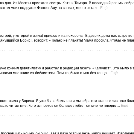
два дня. Из Москвы приехали сестры Катя и Тамара. В последний раз мы собр
катал моих подружек Фаню и Аду на санках, много читал...
Ещё
строй, у которой я жила) приехали на похороны. В дверях дома нас встретил
нувшийся Борис!.. говорит: «Только не плакать! Мама просила, чтобы не плак
 уже кончил девятилетку и работал в редакции газеты «Камуніст”. Это было в
иносил мне книги из библиотеки. Помню, была книга без конца...
Ещё
нске, жила у Бориса. Я уже была большая и мы с братом становились все бо
асто читал мне. Кого из поэтов он больше любил, он мне не говорил...
Ещё
 Проснувшись ночью, он ощущает в паху острую резь, капризничает. Взволнов