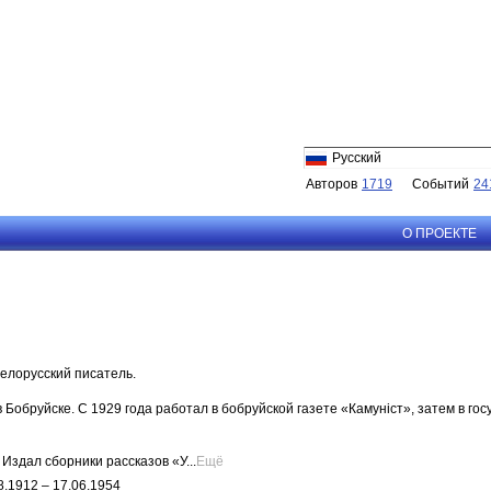
Русский
Авторов
1719
Событий
24
О ПРОЕКТЕ
елорусский писатель.
в Бобруйске. С 1929 года работал в бобруйской газете «Камунiст», затем в г
 Издал сборники рассказов «У...
Ещё
8.1912 – 17.06.1954