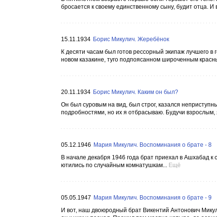
бросается к своему единственному сыну, будит отца. И 
15.11.1934
Борис Микулич. Жеребёнок
К десяти часам был готов рессорный экипаж лучшего в г
новом казакине, туго подпоясанном широченным красны
20.11.1934
Борис Микулич. Каким он был?
Он был суровым на вид, был строг, казался неприступ
подробностями, но их я отбрасываю. Будучи взрослым, я
05.12.1946
Мария Микулич. Воспоминания о брате - 8
В начале декабря 1946 года брат приехал в Ашхабад к
ютились по случайным комнатушкам...
Ещё
05.05.1947
Мария Микулич. Воспоминания о брате - 9
И вот, наш двоюродный брат Викентий Антонович Микулич