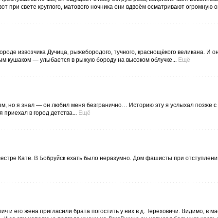
вот при свете круглого, матового ночника они вдвоём осматривают огромную оп
ороде извозчика Дучица, рыжебородого, тучного, краснощёкого великана. И о
м кушаком — улыбается в рыжую бороду на высоком облучке...
Ещё
ным, но я знал — он любил меня безгранично… Историю эту я услыхал позже с
 приехал в город детства...
Ещё
 сестре Кате. В Бобруйск ехать было неразумно. Дом фашисты при отступлени
 и его жена пригласили брата погостить у них в д. Тереховичи. Видимо, в ма