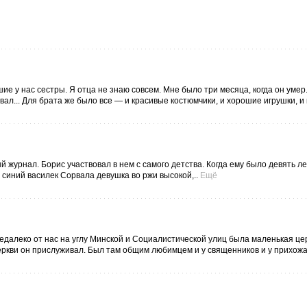
 у нас сестры. Я отца не знаю совсем. Мне было три месяца, когда он умер.
вал... Для брата же было все — и красивые костюмчики, и хорошие игрушки, и к
 журнал. Борис участвовал в нем с самого детства. Когда ему было девять ле
синий василек Сорвала девушка во ржи высокой,..
Ещё
едалеко от нас на углу Минской и Социалистической улиц была маленькая цер
еркви он прислуживал. Был там общим любимцем и у священников и у прихожан