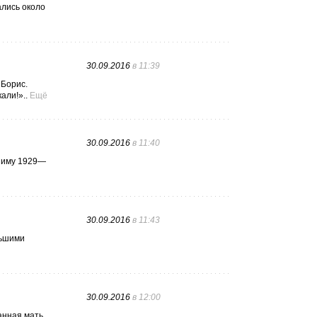
ались около
30.09.2016
в 11:39
 Борис.
али!»..
Ещё
30.09.2016
в 11:40
 зиму 1929—
30.09.2016
в 11:43
льшими
30.09.2016
в 12:00
анная мать