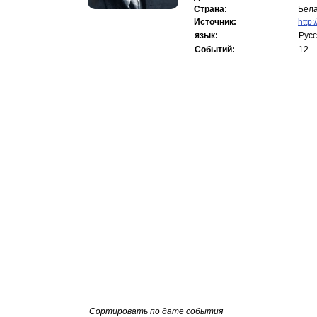
Страна:
Бела
Источник:
http
язык:
Русс
Событий:
12
Сортировать по дате события