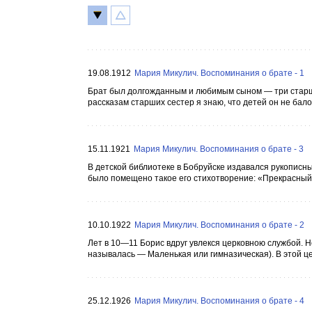
19.08.1912
Мария Микулич. Воспоминания о брате - 1
Брат был долгожданным и любимым сыном — три старшие
рассказам старших сестер я знаю, что детей он не бало
15.11.1921
Мария Микулич. Воспоминания о брате - 3
В детской библиотеке в Бобруйске издавался рукописный
было помещено такое его стихотворение: «Прекрасный 
10.10.1922
Мария Микулич. Воспоминания о брате - 2
Лет в 10—11 Борис вдруг увлекся церковною службой. Н
называлась — Маленькая или гимназическая). В этой ц
25.12.1926
Мария Микулич. Воспоминания о брате - 4