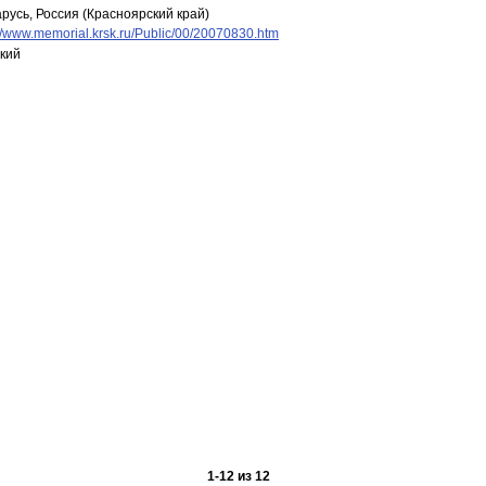
русь, Россия (Красноярский край)
://www.memorial.krsk.ru/Public/00/20070830.htm
кий
1
-
12
из
12