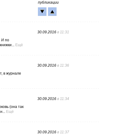
публикации
30.09.2016
в 11:31
 И по
нижки...
Ещё
30.09.2016
в 11:36
т, в журнале
30.09.2016
в 11:34
ковь (она так
...
Ещё
30.09.2016
в 11:37