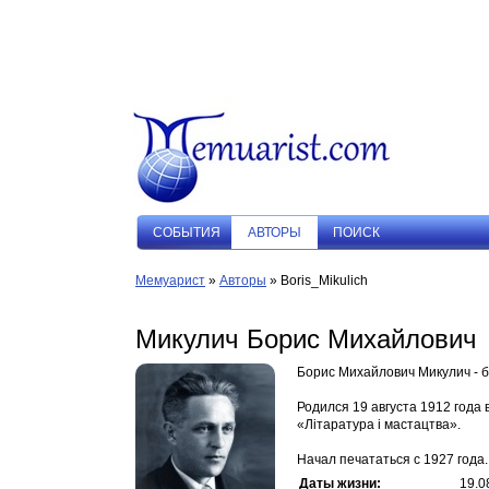
СОБЫТИЯ
АВТОРЫ
ПОИСК
Мемуарист
»
Авторы
» Boris_Mikulich
Микулич Борис Михайлович
Борис Михайлович Микулич - б
Родился 19 августа 1912 года 
«Лiтаратура i мастацтва».
Начал печататься с 1927 года.
Даты жизни:
19.0