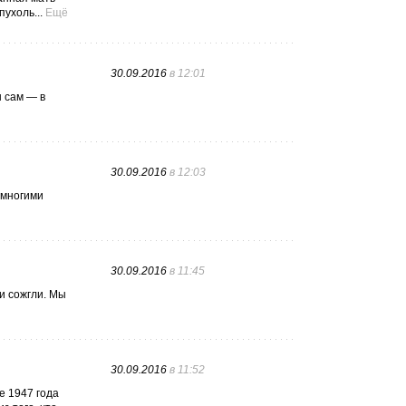
ухоль...
Ещё
30.09.2016
в 12:01
н сам — в
30.09.2016
в 12:03
 многими
30.09.2016
в 11:45
и сожгли. Мы
30.09.2016
в 11:52
е 1947 года