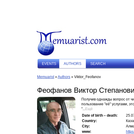
EVENTS
AUTHORS
SEARCH
Memuarist
»
Authors
» Viktor_Feofanov
Феофанов Виктор Степанов
Получив однажды вопрос от чи
пользование "её" услугами, э
"...
Ещё
Date of birth – death:
25.0
Country:
Каза
City:
Алм
www:
https