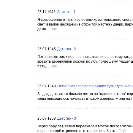
25.11.1943
Детство - 1
Я совершенно отчётливо помню хруст морозного снега 
свет, в валом валящем из открытой настежь двери, пар
дома...
Ещё
25.07.1945
Детство - 2
Лето с некоторых пор - ненавистная пора, потому как 
врезать деревянной ложкой по лбу, полезшему "чаще" д
пять,...
Ещё
25.07.1949
Несколько слов поясняющих суть здесь нап
За двадцать лет я больше летал на "однопилотных" верт
когда приходилось ночевать в чужом аэропорту или на т
25.07.1958
Детство - 3
Через пару лет, семья переехала в глухое лесозаготов
и прошло моё отрочество, которое не забыть...
Ещё