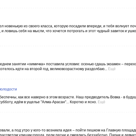
ел новенькую из своего класса, которую посадили впереди, и тебя волнует по
 и ловишь себя на мысли, что хочется потрогать и этот чудный завиток и ушко,
следнем занятии «химичка» поставила условие: осенью сдашь экзамен – перех
хотелось идти на второй год, великовозрастному раздолбаю...
Ещё
 молодости
беспечны, как все наверно в этом возрасте. Наш предводитель Вовка - в буд
субботу, идём в ущелье "Алма-Арасан"... Коротко и ясно.
Ещё
евали, а под утро у кого-то возникла идея – пойти пешком на Главную площа
ассветом улицам города, пели песни и смеялись беззаботно. Парни и девчат