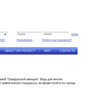
581
Registration
Forgot your password?
ABOUT THE PROJECT
INFO
CONTACTS
амой "Гражданской авиации". Ведь для многих
т симпатичной стюардессы, во время полёта из города