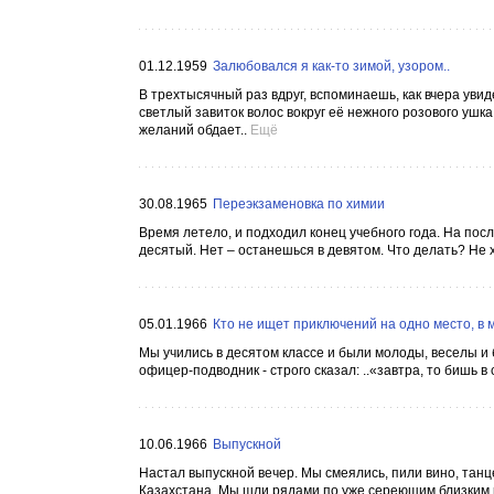
01.12.1959
Залюбовался я как-то зимой, узором..
В трехтысячный раз вдруг, вспоминаешь, как вчера увид
светлый завиток волос вокруг её нежного розового ушка,
желаний обдает..
Ещё
30.08.1965
Переэкзаменовка по химии
Время летело, и подходил конец учебного года. На по
десятый. Нет – останешься в девятом. Что делать? Не 
05.01.1966
Кто не ищет приключений на одно место, в
Мы учились в десятом классе и были молоды, веселы и 
офицер-подводник - строго сказал: ..«завтра, то бишь в 
10.06.1966
Выпускной
Настал выпускной вечер. Мы смеялись, пили вино, танц
Казахстана. Мы шли рядами по уже сереющим близким р