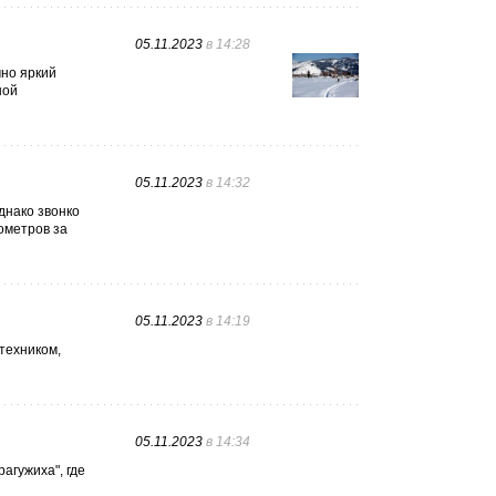
05.11.2023
в 14:28
чно яркий
ной
05.11.2023
в 14:32
днако звонко
ометров за
05.11.2023
в 14:19
атехником,
05.11.2023
в 14:34
агужиха", где