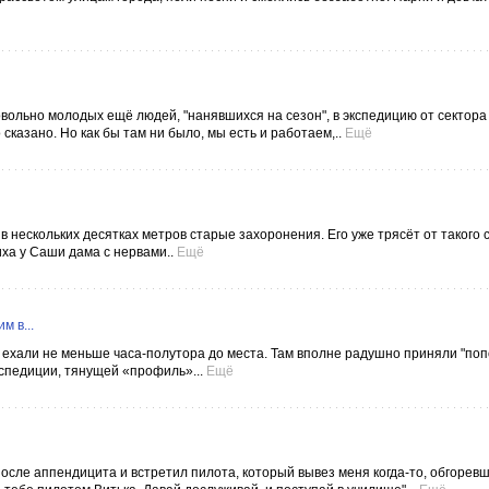
овольно молодых ещё людей, "нанявшихся на сезон", в экспедицию от сектора
сказано. Но как бы там ни было, мы есть и работаем,..
Ещё
, в нескольких десятках метров старые захоронения. Его уже трясёт от такого 
ха у Саши дама с нервами..
Ещё
м в...
и ехали не меньше часа-полутора до места. Там вполне радушно приняли "по
кспедиции, тянущей «профиль»...
Ещё
после аппендицита и встретил пилота, который вывез меня когда-то, обгоревш