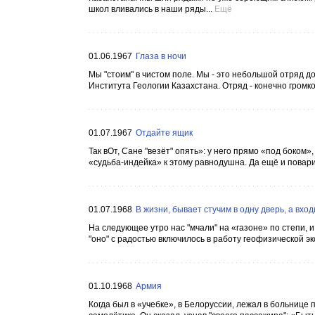
школ вливались в наши ряды...
Ещё
01.06.1967
Глаза в ночи
Мы "стоим" в чистом поле. Мы - это небольшой отряд д
Института Геологии Казахстана. Отряд - конечно громко 
01.07.1967
Отдайте ящик
Так вОт, Сане "везёт" опять»: у него прямо «под боком»
«судьба-индейка» к этому равнодушна. Да ещё и повари
01.07.1968
В жизни, бывает стучим в одну дверь, а входи
На следующее утро нас "мчали" на «газоне» по степи, 
"оно" с радостью включилось в работу геофизической э
01.10.1968
Армия
Когда был в «учебке», в Белоруссии, лежал в больнице 