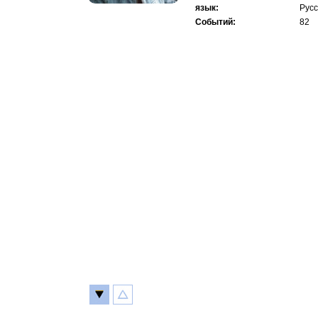
язык:
Русс
Событий:
82