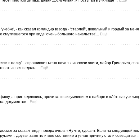
 тебе пилотом Витька. Давай дослуживай, и поступай в училище"...
Ещё
учебке', - как сказал командир взвода - 'старлей', довольный и гордый за меня
смутившегося при виде 'очень большого начальства'...
Ещё
язи в полку" - спрашивает меня начальник связи части, майор Григорьев, спо
азать и вся недолга...
Ещё
афишу, а приглядевшись, прочитали с изумлением о наборе в «Лётные учили
ма документов...
Ещё
осмотра сказал глядя поверх очков: «Ну что, курсант. Если на следующей ко
 руками... Друзья заметили моё состояние и узнав причину стали совещаться..