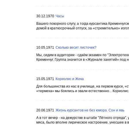
30.12.1970
Часы
Вашего покорного слугу, а тогда курсантика Кременчугск
домой в краткосрочный отпуск, за «стремительно» изгот
10.05.1971
Сколько весит листочек?
Мы, сидим в аудитории - сдаём экзамен по "Электротех
Кременчуг. Группа значится в «Журнале занятий» под н
15.05.1971
Кориолис и Жека
Для большинства из нас в училище, на первом курсе, «
«термеха» мы боялись и звали естественно... Кориолис.
20.06.1971
Жизнь курсантов не без юмора. Сон и явь
А в тот вечер - на дежурстве в штабе "Лётного отряда"
мяса, было вполне лирическое настроение, унесшее в во