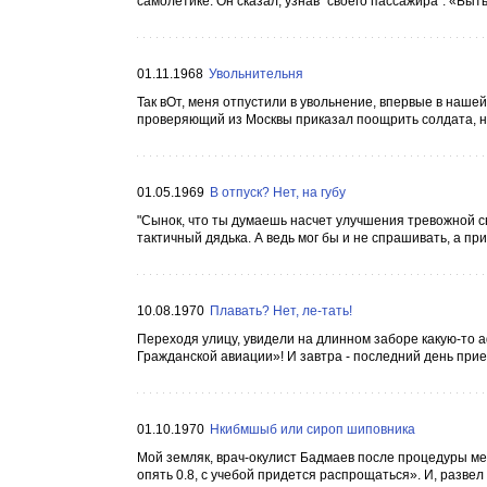
самолётике. Он сказал, узнав "своего пассажира": «Быть
01.11.1968
Увольнительня
Так вОт, меня отпустили в увольнение, впервые в нашей '
проверяющий из Москвы приказал поощрить солдата, не 
01.05.1969
В отпуск? Нет, на губу
"Сынок, что ты думаешь насчет улучшения тревожной св
тактичный дядька. А ведь мог бы и не спрашивать, а прик
10.08.1970
Плавать? Нет, ле-тать!
Переходя улицу, увидели на длинном заборе какую-то 
Гражданской авиации»! И завтра - последний день прие
01.10.1970
Нкибмшыб или сироп шиповника
Мой земляк, врач-окулист Бадмаев после процедуры мед
опять 0.8, с учебой придется распрощаться». И, развел