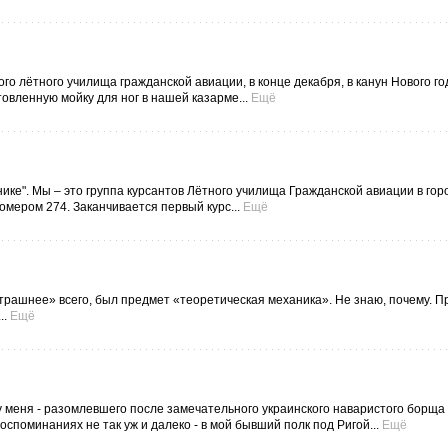
ого лётного училища гражданской авиации, в конце декабря, в канун Нового го
овленную мойку для ног в нашей казарме...
Ещё
нике". Мы – это группа курсантов Лётного училища Гражданской авиации в гор
омером 274. Заканчивается первый курс...
Ещё
страшнее» всего, был предмет «теоретическая механика». Не знаю, почему. 
..
Ещё
, у меня - разомлевшего после замечательного украинского наваристого борща 
споминаниях не так уж и далеко - в мой бывший полк под Ригой...
Ещё