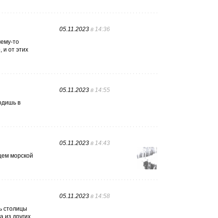
05.11.2023
в 14:36
чему-то
 и от этих
05.11.2023
в 14:55
одишь в
05.11.2023
в 14:43
ущем морской
05.11.2023
в 14:58
дь столицы
а из других