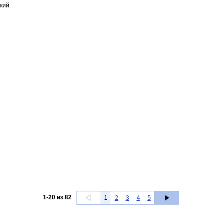
кий
1
-
20
из
82
1
2
3
4
5