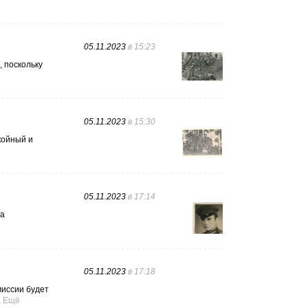
05.11.2023
в 15:23
, поскольку
05.11.2023
в 15:30
койный и
05.11.2023
в 17:14
ща
05.11.2023
в 17:18
миссии будет
.
Ещё