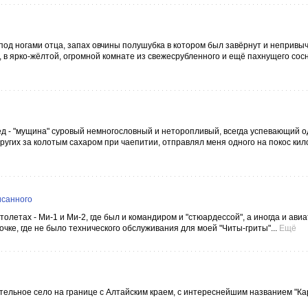
под ногами отца, запах овчины полушубка в котором был завёрнут и непривы
у, в ярко-жёлтой, огромной комнате из свежесрубленного и ещё пахнущего сос
дед - "мущина" суровый немногословный и неторопливый, всегда успевающий о
ругих за колотым сахаром при чаепитии, отправлял меня одного на покос кил
исанного
олетах - Ми-1 и Ми-2, где был и командиром и "стюардессой", а иногда и ави
очке, где не было технического обслуживания для моей "Читы-гриты"...
Ещё
ительное село на границе с Алтайским краем, с интереснейшим названием "Кар