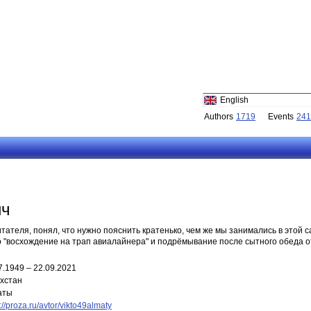
English
Authors
1719
Events
241
ич
тателя, понял, что нужно пояснить кратенько, чем же мы занимались в этой с
то "восхождение на трап авиалайнера" и подрёмывание после сытного обеда о
7.1949 – 22.09.2021
хстан
аты
://proza.ru/avtor/vikto49almaty