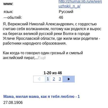
http://zhurnal.lib.ru/w/werj
www:
uzhskij_n_a/
язык:
Русский
—обытий:
46
Я, Верюжский Николай Александрович, с гордостью
считаю себя волжанином, потому как родился и вырос
на берегах великой русской реки Волги в городе
Угличе Ярославской области, где жили мои родители -
работники народного образования.
Как когда-то говорил один грозный и смелый
английский пират,...
Ещё
1
-
20
из
46
1
2
3
Мама, милая мама, как я тебя люблю - 1
27.08.1906