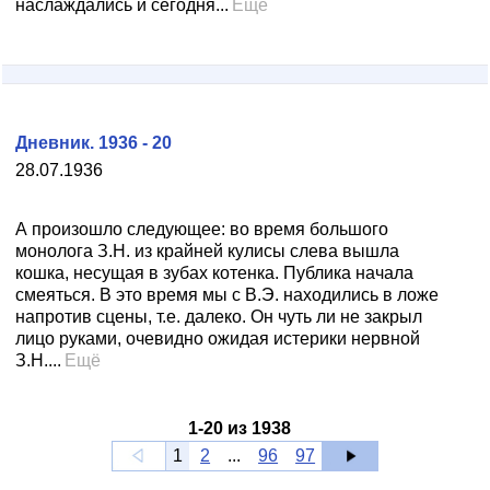
наслаждались и сегодня...
Ещё
Дневник. 1936 - 20
28.07.1936
А произошло следующее: во время большого
монолога З.Н. из крайней кулисы слева вышла
кошка, несущая в зубах котенка. Публика начала
смеяться. В это время мы с В.Э. находились в ложе
напротив сцены, т.е. далеко. Он чуть ли не закрыл
лицо руками, очевидно ожидая истерики нервной
З.Н....
Ещё
1
-
20
из
1938
1
2
...
96
97