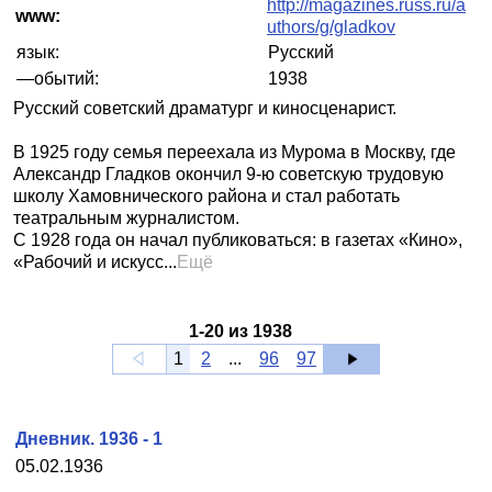
http://magazines.russ.ru/a
www:
uthors/g/gladkov
язык:
Русский
—обытий:
1938
Русский советский драматург и киносценарист.
В 1925 году семья переехала из Мурома в Москву, где
Александр Гладков окончил 9-ю советскую трудовую
школу Хамовнического района и стал работать
театральным журналистом.
С 1928 года он начал публиковаться: в газетах «Кино»,
«Рабочий и искусс...
Ещё
1
-
20
из
1938
1
2
...
96
97
Дневник. 1936 - 1
05.02.1936