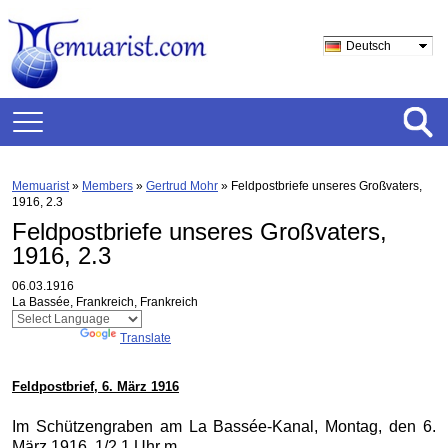
Deutsch
Memuarist
»
Members
»
Gertrud Mohr
»
Feldpostbriefe unseres Großvaters,
1916, 2.3
Feldpostbriefe unseres Großvaters,
1916, 2.3
06.03.1916
La Bassée, Frankreich, Frankreich
Powered by
Translate
Feldpostbrief, 6. März 1916
Im Schützengraben am La Bassée-Kanal, Montag, den 6.
März 1916, 1/2 1 Uhr m.