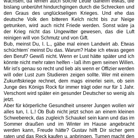
wachsen, da lernen auch solche Leute daheim etwas, die
bislang unberührt hindurchgingen durch die Schrecken und
den Graus des unglückseligen Krieges. Und ehe das
deutsche Volk den bitteren Kelch nicht bis zur Neige
getrunken, wird auch nicht Friede werden. Sonst wäre ja
der Krieg nicht das Ungewitter gewesen, das die Luft
reinigen will von Schmutz und von Gift.
Bub, meinst Du, l. L., gäbe mal einen Landwirt ab. Etwas
schüchtern' meinst Du das. Warum? Habe ich etwas gegen
den Beruf? Gewiß nicht. Wenn er Lust hätte später und ich
könnte nicht mehr raten helfen - laß ihm gern seinen Willen.
Mir ist's genau so recht und lieb als wenn er Offizier werden
will oder Lust zum Studieren zeigen sollte. Wer mit einem
Zukunftskriege rechnet, dem mags einerlei sein, ob sein
Junge des Königs Rock für immer trägt oder nur für 1 Jahr.
Verschont wird später ein gesunder Deutscher so wenig als
jetzt.
Aber für körperliche Gesundheit unserer Jungen wollen wir
alles tun, l. L.! Ob Bub nicht jetzt schon an einem kleinen
Schwebereck, das zugleich Schaukel sein kann und das im
Sommer draußen und im Winter im Hause angebracht
werden kann, Freude hätte? Gustav hilft Dir sicher gern
raten und das Reck kaufen u. anbringen. Turnen macht den