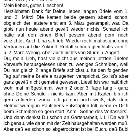
Mein liebes, gutes Lieschen!
Herzlichsten Dank für Deine lieben langen Briefe vom 1.
und 2. März! Die kamen beide gestern abend schon,
obgleich der letztere erst am 3. März gestempelt war. Da
gibts nun heute abend gewiß wieder nichts. Schade! Ich
hätte auf den einen Brief gestern abend gern noch
verzichtet. Auch Lina schrieb. Wieder recht mutlos und ohne
Vertrauen auf die Zukunft. Rudolf schrieb gleichfalls vom 1.
u. 2. März. Wenig. Aber auch nichts von Sturm u. Angriff.
Du, mein Lieb, hast vielleicht aus meinen letzten Briefen
Vorwürfe herausgelesen über zu weniges Schreiben, weil
Du nun gleich 2 lange Briefe schickst u. für den folgenden
Tag auf meine Briefe einzugehen versprichst. So ist's aber
ganz gewiß nicht gemeint gewesen, Liesi! Ich war natürlich
wohl mal mißgestimmt, wenn 2 oder 3 Tage lang - ganz
ohne Deine Schuld - nichts kam. Aber mit Karten bin ich
gern zufrieden, zumal ich ja nun auch weiß, daß klein
Helmut würdig in Paulchens Fußstapfen tritt, wenn er Dich
beim Schreiben so gern stört [Anm.: Söhne des Verfassers].
Und dann denkst Du schon an Gartenarbeit, l. L.! Da weiß
ich genau, wie dann mit der Zeit hausgehalten werden muß.
Aber daß es schon so abgetrocknet ist bei Euch, daß Bubi