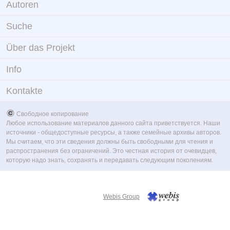
Autoren
Suche
Über das Projekt
Info
Kontakte
Свободное копирование
Любое использование материалов данного сайта приветствуется. Наши
источники - общедоступные ресурсы, а также семейные архивы авторов.
Мы считаем, что эти сведения должны быть свободными для чтения и
распространения без ограничений. Это честная история от очевидцев,
которую надо знать, сохранять и передавать следующим поколениям.
Webis Group