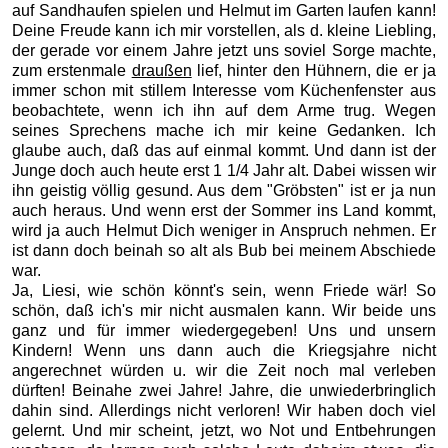
auf Sandhaufen spielen und Helmut im Garten laufen kann!
Deine Freude kann ich mir vorstellen, als d. kleine Liebling,
der gerade vor einem Jahre jetzt uns soviel Sorge machte,
zum erstenmale
draußen
lief, hinter den Hühnern, die er ja
immer schon mit stillem Interesse vom Küchenfenster aus
beobachtete, wenn ich ihn auf dem Arme trug. Wegen
seines Sprechens mache ich mir keine Gedanken. Ich
glaube auch, daß das auf einmal kommt. Und dann ist der
Junge doch auch heute erst 1 1/4 Jahr alt. Dabei wissen wir
ihn geistig völlig gesund. Aus dem "Gröbsten" ist er ja nun
auch heraus. Und wenn erst der Sommer ins Land kommt,
wird ja auch Helmut Dich weniger in Anspruch nehmen. Er
ist dann doch beinah so alt als Bub bei meinem Abschiede
war.
Ja, Liesi, wie schön könnt's sein, wenn Friede wär! So
schön, daß ich's mir nicht ausmalen kann. Wir beide uns
ganz und für immer wiedergegeben! Uns und unsern
Kindern! Wenn uns dann auch die Kriegsjahre nicht
angerechnet würden u. wir die Zeit noch mal verleben
dürften! Beinahe zwei Jahre! Jahre, die unwiederbringlich
dahin sind. Allerdings nicht verloren! Wir haben doch viel
gelernt. Und mir scheint, jetzt, wo Not und Entbehrungen