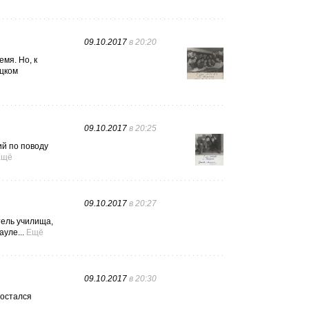
09.10.2017
в 20:20
мя. Но, к
ецком
09.10.2017
в 20:25
ий по поводу
Ещё
09.10.2017
в 20:27
тель училища,
уле...
Ещё
09.10.2017
в 20:30
 остался