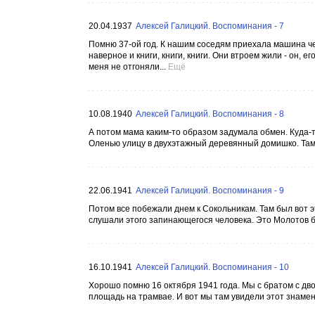
20.04.1937
Алексей Галицкий. Воспоминания - 7
Помню 37-ой год. К нашим соседям приехала машина че
наверное и книги, книги, книги. Они втроем жили - он, 
меня не отгоняли...
Ещё
10.08.1940
Алексей Галицкий. Воспоминания - 8
А потом мама каким-то образом задумала обмен. Куда-т
Оленью улицу в двухэтажный деревянный домишко. Там 
22.06.1941
Алексей Галицкий. Воспоминания - 9
Потом все побежали днем к Сокольникам. Там был вот э
слушали этого запинающегося человека. Это Молотов был
16.10.1941
Алексей Галицкий. Воспоминания - 10
Хорошо помню 16 октября 1941 года. Мы с братом с дв
площадь на трамвае. И вот мы там увидели этот знамен