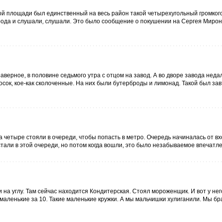
кой площади был единственный на весь район такой четырехугольный громког
народа и слушали, слушали. Это было сообщение о покушении на Сергея Миро
ерное, в половине седьмого утра с отцом на завод. А во дворе завода недал
сок, кое-как сколоченные. На них были бутерброды и лимонад. Такой был зав
 четыре стояли в очереди, чтобы попасть в метро. Очередь начиналась от вх
тали в этой очереди, но потом когда вошли, это было незабываемое впечатле
на углу. Там сейчас находится Кондитерская. Стоял мороженщик. И вот у нег
 маленькие за 10. Такие маленькие кружки. А мы мальчишки хулиганили. Мы бр