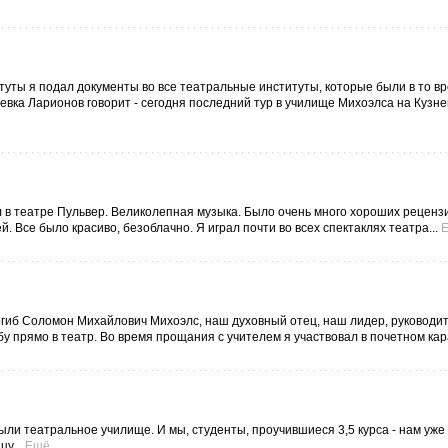
туты я подал документы во все театральные институты, которые были в то вре
евка Ларионов говорит - сегодня последний тур в училище Михоэлса на Кузн
 в театре Пульвер. Великолепная музыка. Было очень много хороших реценз
. Все было красиво, безоблачно. Я играл почти во всех спектаклях театра...
погиб Соломон Михайлович Михоэлс, наш духовный отец, наш лидер, руководи
у прямо в театр. Во время прощания с учителем я участвовал в почетном кара
рыли театральное училище. И мы, студенты, проучившиеся 3,5 курса - нам уже
у...
Ещё