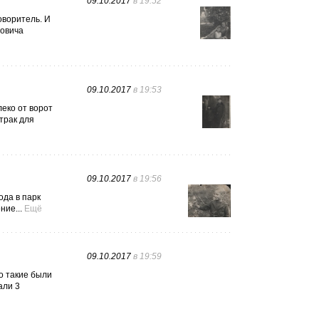
09.10.2017
в 19:52
оворитель. И
новича
09.10.2017
в 19:53
еко от ворот
трак для
09.10.2017
в 19:56
ода в парк
ние...
Ещё
09.10.2017
в 19:59
о такие были
али 3