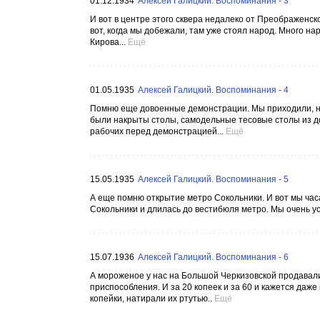
01.12.1934
Алексей Галицкий. Воспоминания - 3
И вот в центре этого сквера недалеко от Преображенс
вот, когда мы добежали, там уже стоял народ. Много 
Кирова...
Ещё
01.05.1935
Алексей Галицкий. Воспоминания - 4
Помню еще довоенные демонстрации. Мы приходили, нав
были накрыты столы, самодельные тесовые столы из до
рабочих перед демонстрацией...
Ещё
15.05.1935
Алексей Галицкий. Воспоминания - 5
А еще помню открытие метро Сокольники. И вот мы часа
Сокольники и длилась до вестибюля метро. Мы очень ус
15.07.1936
Алексей Галицкий. Воспоминания - 6
А мороженое у нас на Большой Черкизовской продавали 
приспособления. И за 20 копеек и за 60 и кажется даже
копейки, натирали их ртутью..
Ещё