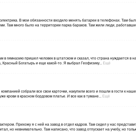
 электрика. В мои обязанности входило менять батареи в телефонах. Там был
и. Там много было на территории парка бараков. Там жили люди, работавши
ам в гимназию пришел человек в штатском и сказал, что страна нуждается в 
 Красный Богатырь и еще какой-то. Я выбрал Геофизику...
Ещё
 компанией собрали все свои карточки, накупили всего и пошли в гости к наше
уже крови в красном бордовом платье. И все как в тумане...
Ещё
актером. Прихожу я с ней на завод в отдел кадров. Там сидел у нас представи
читал, но невнимательно. Там написано, что завод отпускает на учебу, но тольк