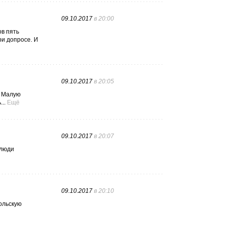
09.10.2017
в 20:00
ов пять
ри допросе. И
09.10.2017
в 20:05
а Малую
..
Ещё
09.10.2017
в 20:07
 люди
09.10.2017
в 20:10
ольскую