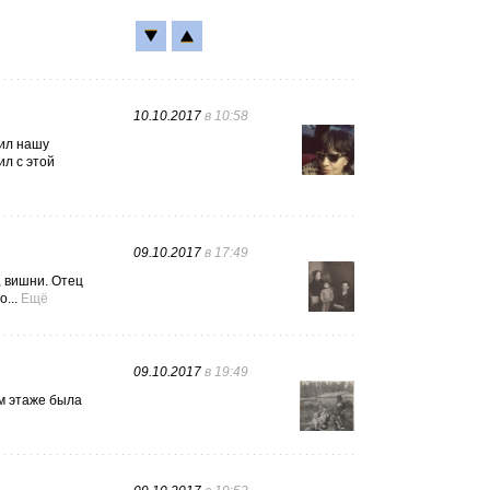
10.10.2017
в 10:58
бил нашу
ил с этой
09.10.2017
в 17:49
, вишни. Отец
...
Ещё
09.10.2017
в 19:49
ом этаже была