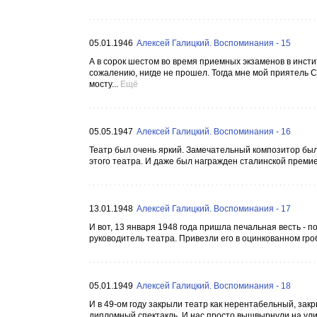
05.01.1946
Алексей Галицкий. Воспоминания - 15
А в сорок шестом во время приемных экзаменов в инсти
сожалению, нигде не прошел. Тогда мне мой приятель С
мосту...
Ещё
05.05.1947
Алексей Галицкий. Воспоминания - 16
Театр был очень яркий. Замечательный композитор был
этого театра. И даже был награжден сталинской премией
13.01.1948
Алексей Галицкий. Воспоминания - 17
И вот, 13 января 1948 года пришла печальная весть - 
руководитель театра. Привезли его в оцинкованном гроб
05.01.1949
Алексей Галицкий. Воспоминания - 18
И в 49-ом году закрыли театр как нерентабельный, зак
дипломный спектакль. И нас просто вышвырнули на улиц