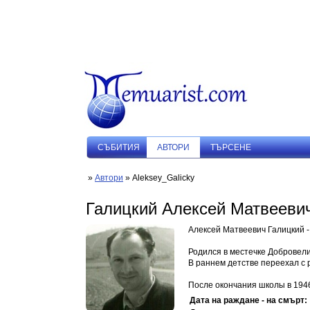
СЪБИТИЯ
АВТОРИ
ТЪРСЕНЕ
»
Автори
» Aleksey_Galicky
Галицкий Алексей Матвееви
Алексей Матвеевич Галицкий - 
Родился в местечке Добровелич
В раннем детстве переехал с р
После окончания школы в 1946
Дата на раждане - на смърт: