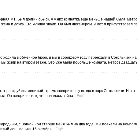
рная М1. Был долгий обыск. А у них комнатка еще меньше нашей была, метр
его жена и дочка. Его Илюша звали. Он был инженером. И вот я присутствовал п
о ходила в обменное бюро, и мы в сороковом году переехали в Сокольники н
мы жили на втором этаже. Это уже была побольше комната, метров двадцать.
тот раструб знаменитый - громкоговоритель у входа в парк Сокольники. И вот
. Он говорил о том, что началась война...
Ещё
оюродным, с Вовкой - он старше меня был на два года. Мы поехали на Комсом
итый день паники 16 октября...
Ещё