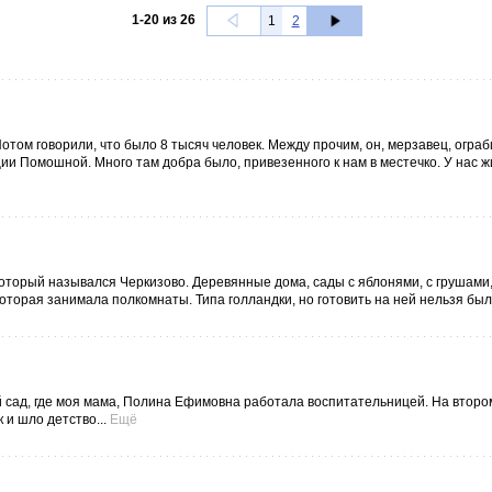
1
-
20
из
26
1
2
том говорили, что было 8 тысяч человек. Между прочим, он, мерзавец, огра
ии Помошной. Много там добра было, привезенного к нам в местечко. У нас ж
который назывался Черкизово. Деревянные дома, сады с яблонями, с грушами
оторая занимала полкомнаты. Типа голландки, но готовить на ней нельзя было
ий сад, где моя мама, Полина Ефимовна работала воспитательницей. На втор
 и шло детство...
Ещё