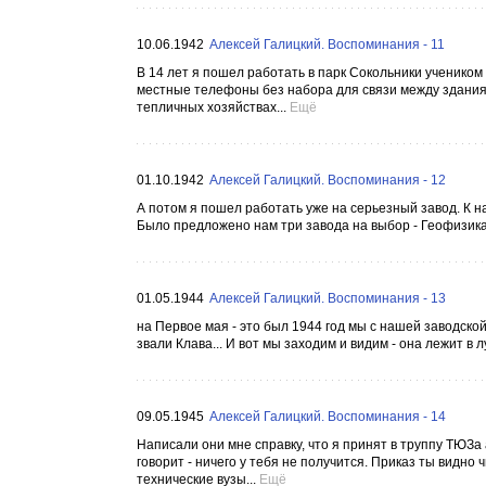
10.06.1942
Алексей Галицкий. Воспоминания - 11
В 14 лет я пошел работать в парк Сокольники учеником
местные телефоны без набора для связи между зданиям
тепличных хозяйствах...
Ещё
01.10.1942
Алексей Галицкий. Воспоминания - 12
А потом я пошел работать уже на серьезный завод. К н
Было предложено нам три завода на выбор - Геофизика,
01.05.1944
Алексей Галицкий. Воспоминания - 13
на Первое мая - это был 1944 год мы с нашей заводской
звали Клава... И вот мы заходим и видим - она лежит в л
09.05.1945
Алексей Галицкий. Воспоминания - 14
Написали они мне справку, что я принят в труппу ТЮЗа 
говорит - ничего у тебя не получится. Приказ ты видно 
технические вузы...
Ещё