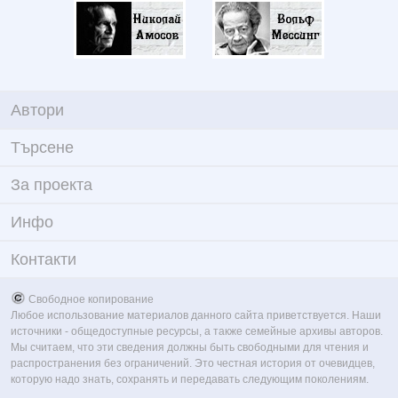
Автори
Търсене
За проекта
Инфо
Контакти
Свободное копирование
Любое использование материалов данного сайта приветствуется. Наши
источники - общедоступные ресурсы, а также семейные архивы авторов.
Мы считаем, что эти сведения должны быть свободными для чтения и
распространения без ограничений. Это честная история от очевидцев,
которую надо знать, сохранять и передавать следующим поколениям.