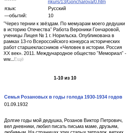
nkurs/13/Goncharova/0.htm
язык:
Русский
—обытий:
10
"Через тернии к звёздам. По мемуарам моего дедушки
в историю Отечества" Работа Вероники Гончаровой,
ученицы Лицея № 1 г. Норильска. Опубликована в
рамках 13-го Всероссийского конкурса исторических
работ старшеклассников «Человек в истории. Россия
XX век». 2011. Международное общество "Мемориал" -
ww...
Ещё
1
-
10
из
10
Семья Розановых в годы голода 1930-1934 годов
01.09.1932
Долгие годы мой дедушка, Розанов Виктор Петрович,
вел дневники, любил писать письма маме, друзьям,
любимым. На страницах этих старых тетрадок, ветхих