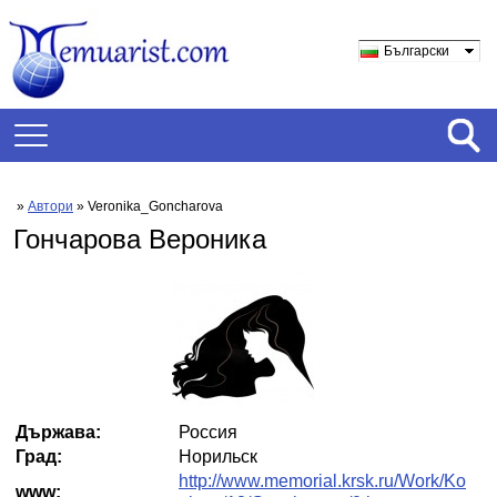
Български
»
Автори
» Veronika_Goncharova
Гончарова Вероника
Държава:
Россия
Град:
Норильск
http://www.memorial.krsk.ru/Work/Ko
www: