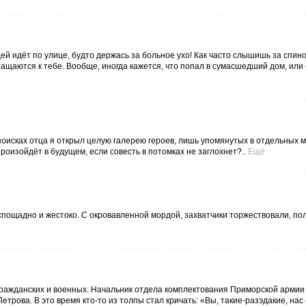
ей идёт по улице, будто держась за больное ухо! Как часто слышишь за спин
ращаются к тебе. Вообще, иногда кажется, что попал в сумасшедший дом, или
поисках отца я открыл целую галерею героев, лишь упомянутых в отдельных м
роизойдёт в будущем, если совесть в потомках не заглохнет?..
Ещё
спощадно и жестоко. С окровавленной мордой, захватчики торжествовали, по
гражданских и военных. Начальник отдела комплектования Приморской армии
рова. В это время кто-то из толпы стал кричать: «Вы, такие-разэдакие, нас 