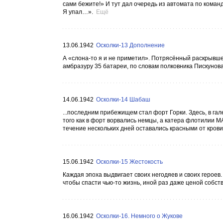
сами бежите!» И тут дал очередь из автомата по команд
Я упал…».
Ещё
13.06.1942
Осколки-13 Дополнение
А «слона-то я и не приметил». Потрясённый раскрывше
амбразуру 35 батареи, по словам полковника Пискунова
14.06.1942
Осколки-14 Шабаш
...последним прибежищем стал форт Горки. Здесь, в га
того как в форт ворвались немцы, а катера флотилии 
течение нескольких дней оставались красными от крови.
15.06.1942
Осколки-15 Жестокость
Каждая эпоха выдвигает своих негодяев и своих героев
чтобы спасти чью-то жизнь, иной раз даже ценой собств
16.06.1942
Осколки-16. Немного о Жукове