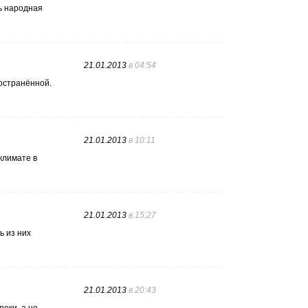
сь народная
21.01.2013
в 04:54
остранённой.
21.01.2013
в 10:11
климате в
21.01.2013
в 15:27
ь из них
21.01.2013
в 20:43