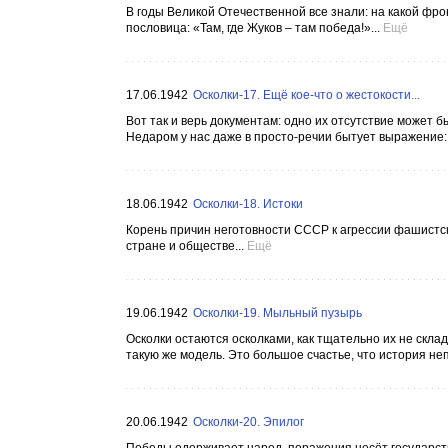
В годы Великой Отечественной все знали: на какой фро
пословица: «Там, где Жуков – там победа!»...
Ещё
17.06.1942
Осколки-17. Ещё кое-что о жестокости...
Вот так и верь документам: одно их отсутствие может
Недаром у нас даже в просто-речии бытует выражение: «
18.06.1942
Осколки-18. Истоки
Корень причин неготовности СССР к агрессии фашистск
стране и обществе...
Ещё
19.06.1942
Осколки-19. Мыльный пузырь
Осколки остаются осколками, как тщательно их не скла
такую же модель. Это большое счастье, что история непо
20.06.1942
Осколки-20. Эпилог