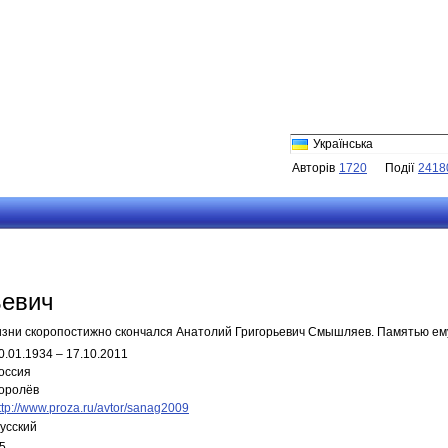
Українська
Авторів
1720
Події
2418
ьевич
 жизни скоропостижно скончался Анатолий Григорьевич Смышляев. Памятью ем
0.01.1934 – 17.10.2011
оссия
оролёв
ttp://www.proza.ru/avtor/sanag2009
усский
5