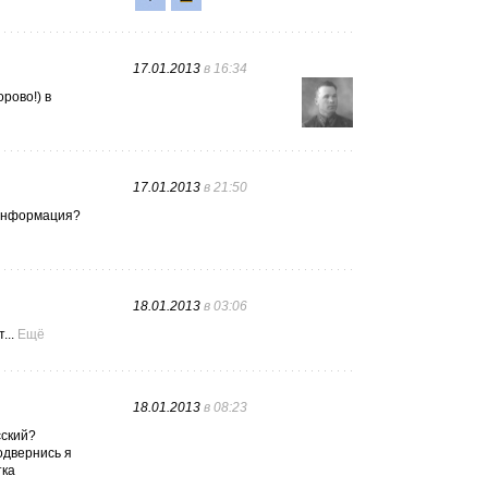
17.01.2013
в 16:34
рово!) в
17.01.2013
в 21:50
ь информация?
18.01.2013
в 03:06
...
Ещё
18.01.2013
в 08:23
сский?
подвернись я
тка