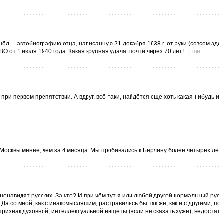
шёл… автобиографию отца, написанную 21 декабря 1938 г. от руки (совсем здо
 от 1 июля 1940 года. Какая крупная удача: почти через 70 лет!..
Ещё
ки при первом препятствии. А вдруг, всё-таки, найдётся еще хоть какая-нибуд
осквы менее, чем за 4 месяца. Мы пробивались к Берлину более четырёх лет
ненавидят русских. За что? И при чём тут я или любой другой нормальный ру
 Да со мной, как с инакомыслящим, расправились бы так же, как и с другими, 
 признак духовной, интеллектуальной нищеты (если не сказать хуже), недоста