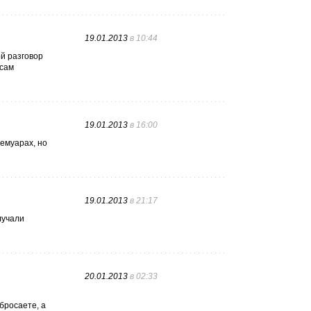
19.01.2013
в 10:44
ой разговор
 сам
19.01.2013
в 16:00
емуарах, но
19.01.2013
в 21:17
лучали
20.01.2013
в 02:33
бросаете, а