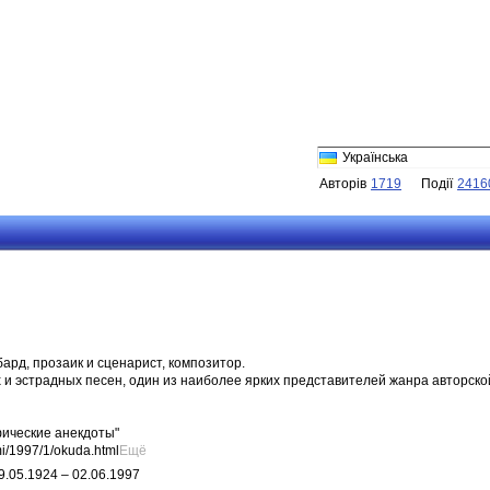
Українська
Авторів
1719
Події
2416
бард, прозаик и сценарист, композитор.
х и эстрадных песен, один из наиболее ярких представителей жанра авторско
фические анекдоты"
mi/1997/1/okuda.html
Ещё
9.05.1924 – 02.06.1997