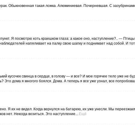
 дурак. Обыкновенная такая ложка. Алюминиевая. Почерневшая. С зазубринами
ункт. Я посмотрю хоть краешком глаза: а какое оно, наступление?.. — Птицы
з наблюдателей напяливает на палку свою шапку и поднимает над собой. И то
кий кусочек свинца в сердце, в голову — и все? И мое горячее тело уже не буд
ь? Это дома я многого боялся. Дома. А теперь я все уже узнал, все попробовал
но. Я их не видел. Когда вернулся на батарею, их уже унесли. Мы переезжае
ков нет. Некогда возиться. Это наступление...
Ещё