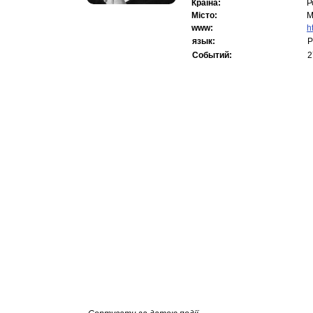
Країна:
Р
Місто:
М
www:
h
язык:
Р
Событий:
2