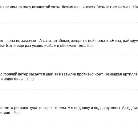
 Мы лежим на полу покинутой хаты. Лежим на шинелях. Укрываться нельзя. Ж
 — она не замечает. А свои, штабные, говорят с ней просто: «Нина, дай кружку
ка! Вот и еще раз увиделись!.. » и обнимают ее...
Ещё
И горячий ветер касается шеи. И в затылке противно ноет. Немецкая артилл
и ношу мины...
Ещё
иномета рявкают куда-то через холмы. А я подношу и подношу мины. А ведь м
я мин...
Ещё