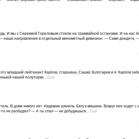
дождь. И мы с Сережкой Гореловым стояли на трамвайной остановке. И на нас
ем — наши направления в отдельный минометный дивизион. — Сами доедете, 
это младший лейтенант Карпов, старшина, Сашка Золотарев и я. Карпов заб
енькой нашей полуторки...
Ещё
ель. В доме никого нет. Надеваю шинель. Бегу к машине. Вокруг нее ходит с
-то не разбудил? — А ты спал — не добудишься...
Ещё