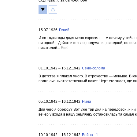
Сортувати за датою події
15.07.1936
Гений
И вот однажды дядя меня спросил: — А почему у тебя нет
ни одной... Действительно, подумал я, ни одной, но по
писателей...
Ещё
01.10.1942 – 16.12.1942
Сено-солома
В детстве я плакал много. В отрочестве — меньше. В юн
полка очень ответственный пакет. Черт его знает, где он,
05.10.1942 – 16.12.1942
Нина
Для чего я бреюсь? Вот уже три дня на передовой, и ни
вечер у входа в нашу землянку остановилась та самая к
10.10.1942 – 16.12.1942
Война - 1