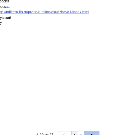
оссия
осква
ttp://militera.lib.ru/prose/russian/okudzhava1/index.html
усский
7