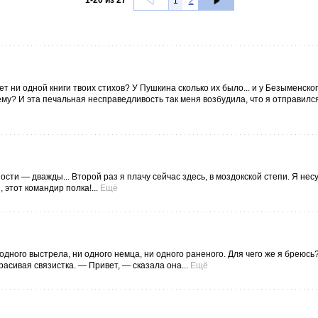
1
-
20
из
27
1
2
 ни одной книги твоих стихов? У Пушкина сколько их было... и у Безыменского
чему? И эта печальная несправедливость так меня возбудила, что я отправилс
ости — дважды... Второй раз я плачу сейчас здесь, в моздокской степи. Я нес
 этот командир полка!...
Ещё
 одного выстрела, ни одного немца, ни одного раненого. Для чего же я бреюсь
расивая связистка. — Привет, — сказала она...
Ещё