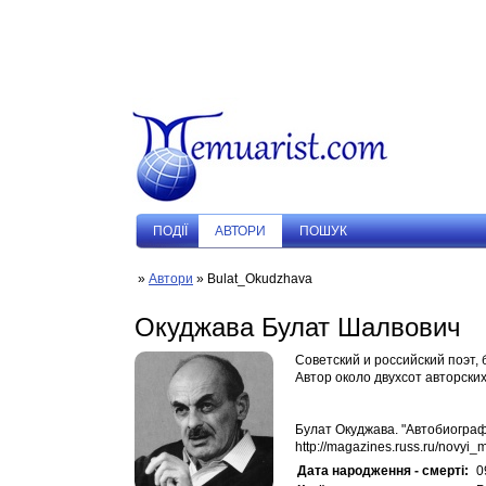
ПОДIЇ
АВТОРИ
ПОШУК
»
Автори
» Bulat_Okudzhava
Окуджава Булат Шалвович
Cоветский и российский поэт, 
Автор около двухсот авторски
Булат Окуджава. "Автобиогра
http://magazines.russ.ru/novyi_
Дата народження - смерті:
0