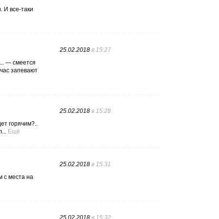
. И все-таки
25.02.2018
в 15:27
... — смеется
тчас запевают
25.02.2018
в 15:28
ет горячим?..
...
Ещё
25.02.2018
в 15:31
м с места на
25.02.2018
в 15:32