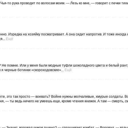
 Чья-то рука проводит по волосам моим. — Лезь ко мне, — говорит с печки тихи
нно. Изредка на хозяйку посматривает. А она сидит напротив. И тоже иногда 
я...
Ещё
ел? Не помню. Или у меня были модные туфли шоколадного цвета и белый рант,
 я черные ботинки «скороходовские»...
Ещё
аете, это так просто — воевать? Войне нужны молчаливые, хмурые солдаты. В
ня, — ты ведь ничего не умеешь еще, кроме чтения книжек. А там — смерть, см
в. — Значит, воровал чужое пшено? — спрашивает комбат. — Воровал, — взд