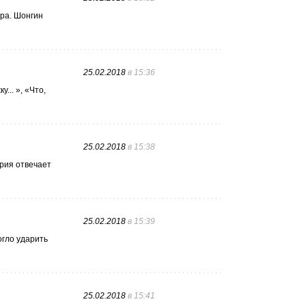
ара. Шонгин
25.02.2018
в 15:36
... », «Что,
25.02.2018
в 15:38
ерия отвечает
25.02.2018
в 15:39
огло ударить
25.02.2018
в 15:41