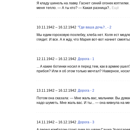
Я кладу шинель на лавку. Гаснет синий огонек коптилки.
меня тепло. — А ты кто? — Какая разница?..
Ещё
10.11.1942 – 16.12.1942
"Где ваша дочь?.. - 2
Мы едим гороховую похлебку, хлеба нет. Коля ест медле
глядит. И все. А я жду, что Мария вот-вот начнет смеятьс
12.11.1942 – 16.12.1942
Дорога - 1
... А какие ботинки носил я перед тем, как в армию уш
прибоя? Или я об этом только мечтал? Наверное, носил
13.11.1942 – 16.12.1942
Дорога - 2
Потом она сказала: — Мне жаль вас, мальчики. Вы дум
надо шуметь. Мне жаль вас. И ты... — она кивнула на ме
14.11.1942 – 16.12.1942
Дорога - 3
А перед комбатом стоит руки по швам Сашка Золотаре