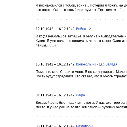
Я познакомился с тобой, война... Потерял я ложку, как
это ложка. Очень важный инструмент. Есть нечем...
Ещё
12.10.1942 – 16.12.1942
Война - 2
И когда небольшое затишье, я бегу на наблюдательный п
Кузин. Я уже начинаю понимать, что это такое. Один и
птицы...
Ещё
15.10.1942 – 16.12.1942
Колокольчик - дар Валдая
Помогите мне. Спасите меня. Я не хочу умирать. Малень
Пусть будут страдания. Кто сказал, что я боюсь страдат
01.11.1942 – 16.12.1942
Лафа
Восьмой день бьют наши минометы. У нас уже трое ране
место, и у нас уже не то что землянок — путевых окопчи
03.11.1942 – 16.12.1942
Разговоры