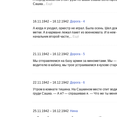
Сашка...
Ещё
16.11.1942 – 16.12.1942
Дорога - 4
А когда я уходил, оркестр не играл. Была осень. Шел 
метки. А в кармане лежал пакет из военкомата. И в н
начальник второй части,...
Ещё
21.11.1942 – 16.12.1942
Дорога - 5
Мы отправляемся на базу армии за минометами. Мы — 
водителю в кабину, мы трое устраиваемся в кузове стар
22.11.1942 – 16.12.1942
Дорога - 6
Утром в комнате тишина. На Сашкином месте спит водит
груди Сашка. — А я? — спрашиваю я. — Что же ты меня
25.11.1942 – 16.12.1942
Нина