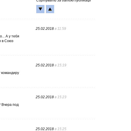
Сортувати за датою публікації
25.02.2018
в 11:59
... А у тебя
я в Союз
25.02.2018
в 15:19
у командиру
25.02.2018
в 15:23
? Вчера под
25.02.2018
в 15:25