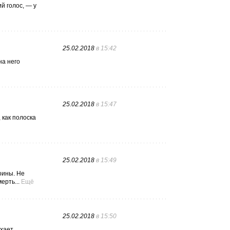
й голос, — у
25.02.2018
в 15:42
на него
25.02.2018
в 15:47
 как полоска
25.02.2018
в 15:49
оины. Не
ерть...
Ещё
25.02.2018
в 15:50
ыхает