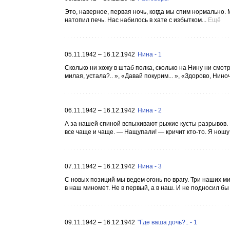
Это, наверное, первая ночь, когда мы спим нормально.
натопил печь. Нас набилось в хате с избытком...
Ещё
05.11.1942 – 16.12.1942
Нина - 1
Сколько ни хожу в штаб полка, сколько на Нину ни смотрю
милая, устала?.. », «Давай покурим... », «Здорово, Ниноч
06.11.1942 – 16.12.1942
Нина - 2
А за нашей спиной вспыхивают рыжие кусты разрывов. 
все чаще и чаще. — Нащупали! — кричит кто-то. Я ношу 
07.11.1942 – 16.12.1942
Нина - 3
С новых позиций мы ведем огонь по врагу. Три наших м
в наш миномет. Не в первый, а в наш. И не подносил бы 
09.11.1942 – 16.12.1942
"Где ваша дочь?.. - 1