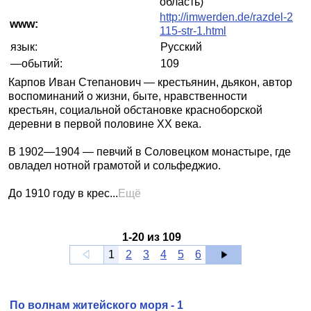
область)
http://imwerden.de/razdel-2
www:
115-str-1.html
язык:
Русский
—обытий:
109
Карпов Иван Степанович — крестьянин, дьякон, автор
воспоминаний о жизни, быте, нравственности
крестьян, социальной обстановке красноборской
деревни в первой половине XX века.
В 1902—1904 — певчий в Соловецком монастыре, где
овладел нотной грамотой и сольфеджио.
До 1910 году в крес...
Ещё
1
-
20
из
109
1
2
3
4
5
6
По волнам житейского моря - 1