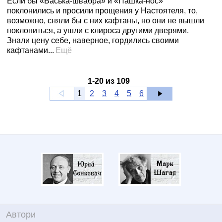
Если бы «Васька-швабра» и «Пашка-нос»
поклонились и просили прощения у Настоятеля, то,
возможно, сняли бы с них кафтаны, но они не вышли
поклониться, а ушли с клироса другими дверями.
Знали цену себе, наверное, гордились своими
кафтанами...
Ещё
1
-
20
из
109
1
2
3
4
5
6
Автори