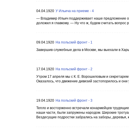
04.04.1920
У Ильича на приеме - 4
— Владимир Ильич поддерживает наше предложение о п
доложил я главкому. — Ну что ж, будем считать вопрос
09.04.1920
На польский фронт - 1
Завершив служебные дела в Москве, мы выехали в Харьк
17.04.1920
На польский фронт - 2
Утром 17 апреля мы с К. Е. Ворошиловым и секретарем Р
Оказалось, что движение дивизий застопорилось и они 
19.04.1920
На польский фронт - 3
Тепло и восторженно встречали конармейцев трудящиес
наши части, были запружены народом. Широкие тротуар
Вездесущие подростки забрались на заборы, деревья, 