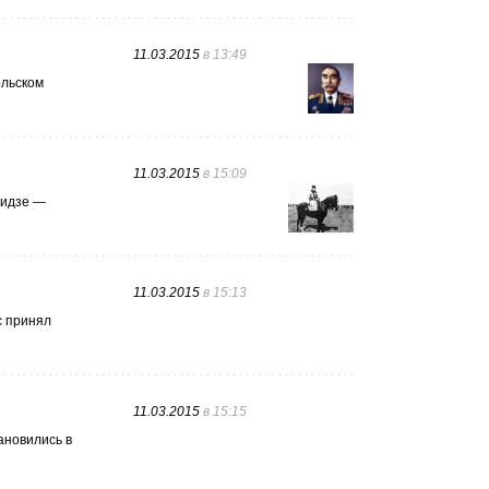
11.03.2015
в 13:49
ольском
11.03.2015
в 15:09
кидзе —
11.03.2015
в 15:13
с принял
11.03.2015
в 15:15
ановились в