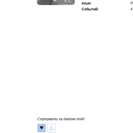
язык:
Р
Событий:
4
Сортувати за датою події