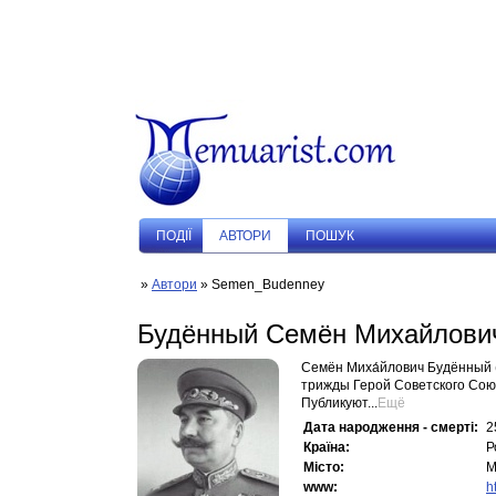
ПОДIЇ
АВТОРИ
ПОШУК
»
Автори
» Semen_Budenney
Будённый Семён Михайлови
Семён Миха́йлович Будённый (
трижды Герой Советского Союз
Публикуют...
Ещё
Дата народження - смерті:
2
Країна:
Р
Місто:
М
www:
h