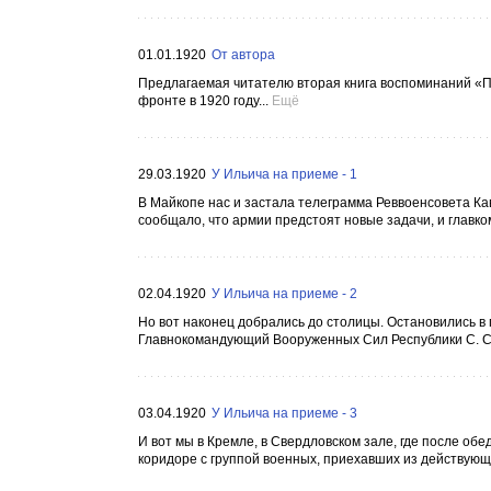
01.01.1920
От автора
Предлагаемая читателю вторая книга воспоминаний «П
фронте в 1920 году...
Ещё
29.03.1920
У Ильича на приеме - 1
В Майкопе нас и застала телеграмма Реввоенсовета Ка
сообщало, что армии предстоят новые задачи, и главко
02.04.1920
У Ильича на приеме - 2
Но вот наконец добрались до столицы. Остановились в 
Главнокомандующий Вооруженных Сил Республики С. С.
03.04.1920
У Ильича на приеме - 3
И вот мы в Кремле, в Свердловском зале, где после о
коридоре с группой военных, приехавших из действующе