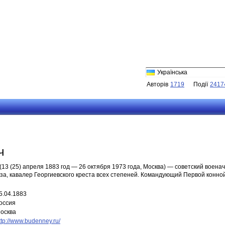
Українська
Авторів
1719
Події
2417
ч
13 (25) апреля 1883 год — 26 октября 1973 года, Москва) — советский воен
а, кавалер Георгиевского креста всех степеней. Командующий Первой конно
5.04.1883
оссия
осква
ttp://www.budenney.ru/