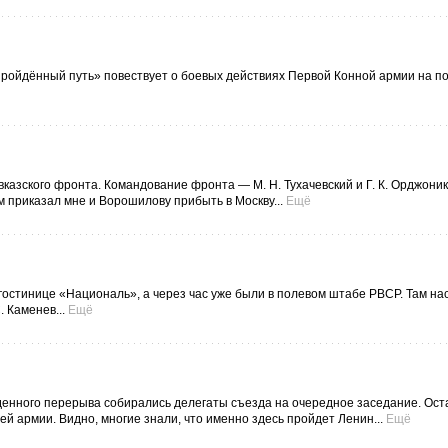
ройдённый путь» повествует о боевых действиях Первой Конной армии на п
вказского фронта. Командование фронта — М. Н. Тухачевский и Г. К. Орджони
м приказал мне и Ворошилову прибыть в Москву...
Ещё
гостинице «Националь», а через час уже были в полевом штабе РВСР. Там на
 Каменев...
Ещё
беденного перерыва собирались делегаты съезда на очередное заседание. Ост
й армии. Видно, многие знали, что именно здесь пройдет Ленин...
Ещё