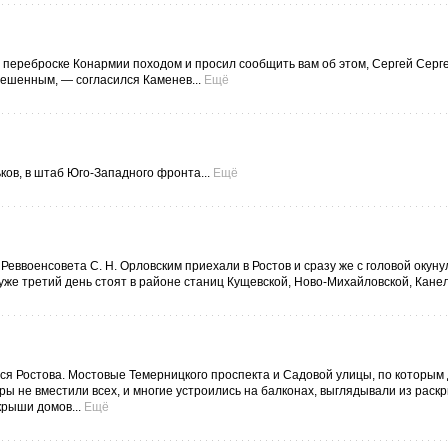
ереброске Конармии походом и просил сообщить вам об этом, Сергей Серг
 решенным, — согласился Каменев...
Ещё
ов, в штаб Юго-Западного фронта...
Ещё
еввоенсовета С. Н. Орловским приехали в Ростов и сразу же с головой окунул
уже третий день стоят в районе станиц Кущевской, Ново-Михайловской, Канел
я Ростова. Мостовые Темерницкого проспекта и Садовой улицы, по которым 
ы не вместили всех, и многие устроились на балконах, выглядывали из раскр
крыши домов...
Ещё