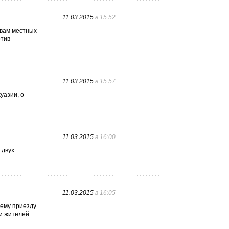
11.03.2015
в 15:52
овам местных
отив
11.03.2015
в 15:57
уазии, о
11.03.2015
в 16:00
 двух
11.03.2015
в 16:05
шему приезду
ни жителей