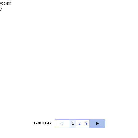
усский
7
1
-
20
из
47
1
2
3