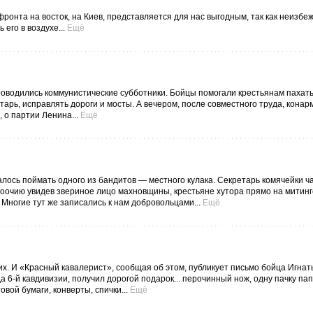
онта на восток, на Киев, представляется для нас выгодным, так как неизбе
его в воздухе...
Ещё
 проводились коммунистические субботники. Бойцы помогали крестьянам пахат
арь, исправлять дороги и мосты. А вечером, после совместного труда, конар
 о партии Ленина...
Ещё
ось поймать одного из бандитов — местного кулака. Секретарь комячейки ча
Воочию увидев звериное лицо махновщины, крестьяне хутора прямо на митинг
Многие тут же записались к нам добровольцами...
Ещё
х. И «Красный кавалерист», сообщая об этом, публикует письмо бойца Игнат
да 6-й кавдивизии, получил дорогой подарок... перочинный нож, одну пачку пап
овой бумаги, конверты, спички...
Ещё