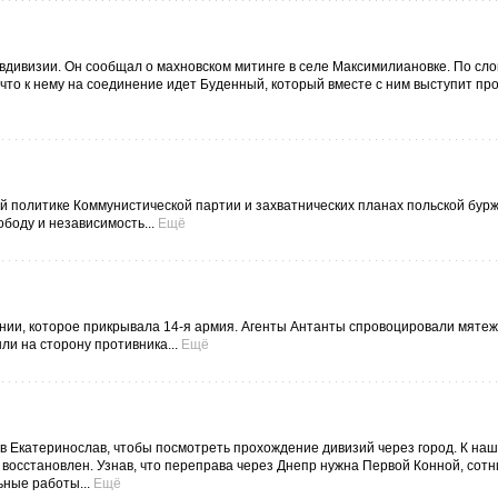
авдивизии. Он сообщал о махновском митинге в селе Максимилиановке. По сл
что к нему на соединение идет Буденный, который вместе с ним выступит пр
й политике Коммунистической партии и захватнических планах польской бурж
боду и независимость...
Ещё
нии, которое прикрывала 14-я армия. Агенты Антанты спровоцировали мятеж
и на сторону противника...
Ещё
 Екатеринослав, чтобы посмотреть прохождение дивизий через город. К на
осстановлен. Узнав, что переправа через Днепр нужна Первой Конной, сот
ные работы...
Ещё