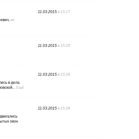
11.03.2015
в 15:17
еевич, —
11.03.2015
в 15:20
11.03.2015
в 15:26
ись в дела.
овской...
Ещё
11.03.2015
в 15:28
двигались
ытых окон.