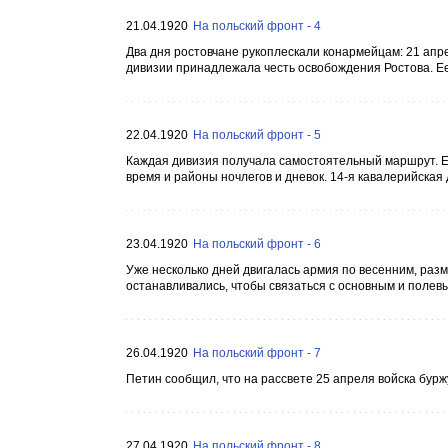
21.04.1920
На польский фронт - 4
Два дня ростовчане рукоплескали конармейцам: 21 апрел
дивизии принадлежала честь освобождения Ростова. Ее 
22.04.1920
На польский фронт - 5
Каждая дивизия получала самостоятельный маршрут. Ей
время и районы ночлегов и дневок. 14-я кавалерийская
23.04.1920
На польский фронт - 6
Уже несколько дней двигалась армия по весенним, раз
останавливались, чтобы связаться с основным и полев
26.04.1920
На польский фронт - 7
Петин сообщил, что на рассвете 25 апреля войска бур
27.04.1920
На польский фронт - 8