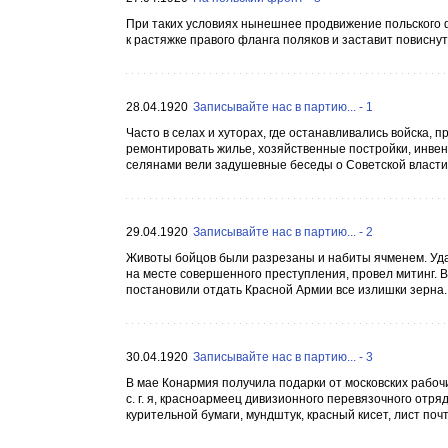
При таких условиях нынешнее продвижение польского фр
к растяжке правого фланга поляков и заставит повиснуть 
28.04.1920
Записывайте нас в партию... - 1
Часто в селах и хуторах, где останавливались войска,
ремонтировать жилье, хозяйственные постройки, инвент
селянами вели задушевные беседы о Советской власти,
29.04.1920
Записывайте нас в партию... - 2
Животы бойцов были разрезаны и набиты ячменем. Удал
на месте совершенного преступления, провел митинг. 
постановили отдать Красной Армии все излишки зерна. 
30.04.1920
Записывайте нас в партию... - 3
В мае Конармия получила подарки от московских рабочи
с. г. я, красноармеец дивизионного перевязочного отря
курительной бумаги, мундштук, красный кисет, лист почт