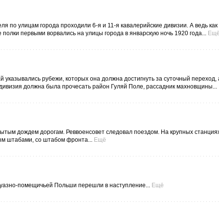
я по улицам города проходили 6-я и 11-я кавалерийские дивизии. А ведь как 
полки первыми ворвались на улицы города в январскую ночь 1920 года...
Ещ
 указывались рубежи, которых она должна достигнуть за суточный переход, 
 дивизия должна была прочесать район Гуляй Поле, рассадник махновщины...
мытым дождем дорогам. Реввоенсовет следовал поездом. На крупных станция
ым штабами, со штабом фронта...
Ещё
жуазно-помещичьей Польши перешли в наступление...
Ещё