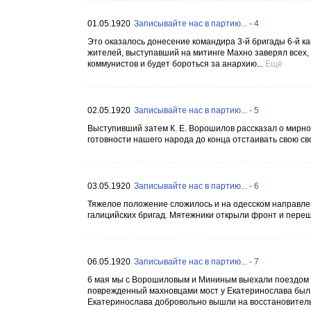
01.05.1920
Записывайте нас в партию... - 4
Это оказалось донесение командира 3-й бригады 6-й к
жителей, выступавший на митинге Махно заверял всех, 
коммунистов и будет бороться за анархию...
Ещё
02.05.1920
Записывайте нас в партию... - 5
Выступивший затем К. Е. Ворошилов рассказал о мирно
готовности нашего народа до конца отстаивать свою сво
03.05.1920
Записывайте нас в партию... - 6
Тяжелое положение сложилось и на одесском направле
галицийских бригад. Мятежники открыли фронт и перешл
06.05.1920
Записывайте нас в партию... - 7
6 мая мы с Ворошиловым и Мининым выехали поездом в
поврежденный махновцами мост у Екатеринослава был в
Екатеринослава добровольно вышли на восстановитель