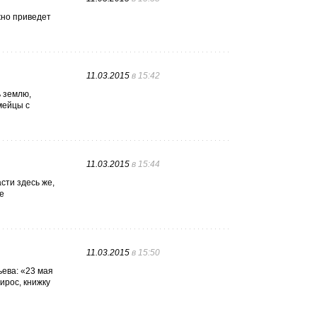
жно приведет
11.03.2015
в 15:42
ь землю,
мейцы с
11.03.2015
в 15:44
сти здесь же,
е
11.03.2015
в 15:50
ьева: «23 мая
ирос, книжку