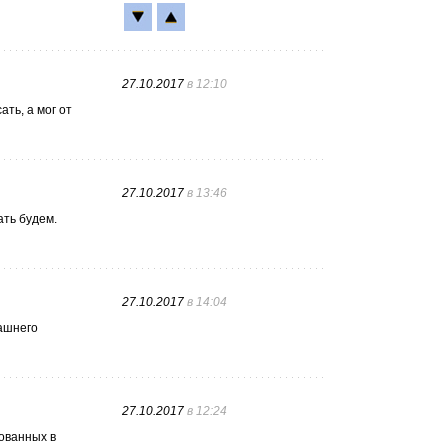
27.10.2017
в 12:10
ать, а мог от
27.10.2017
в 13:46
ать будем.
27.10.2017
в 14:04
машнего
27.10.2017
в 12:24
ованных в