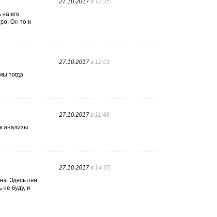
27.10.2017
в 12:35
 на его
ро. Он-то и
27.10.2017
в 12:01
 мы тогда
27.10.2017
в 11:48
ак анализы
27.10.2017
в 14:35
на. Здесь они
 не буду, и