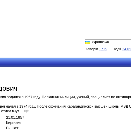
Українська
Авторів
1719
Події
2416
дович
ич родился в 1957 году. Полковник милиции, ученый, специалист по антинар
 дел начал в 1974 году. После окончания Карагандинской высшей школы МВ
отдел внут...
Ещё
21.01.1957
Киргизия
Бишкек