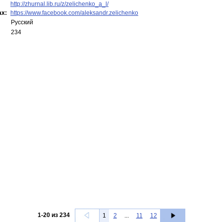
http://zhurnal.lib.ru/z/zelichenko_a_l/
ах:
https://www.facebook.com/aleksandr.zelichenko
Русский
234
1
-
20
из
234
1
2
...
11
12