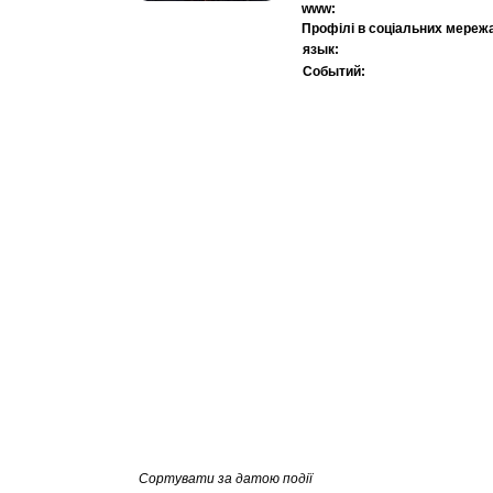
www:
Профілі в соціальних мереж
язык:
Событий:
Сортувати за датою події