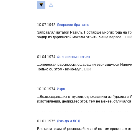
10.07.1942
Дворовое братство
Заправлял ватагой Равиль. Постарше многих года на три,
задир из даргинской махали отбить. Чаще первое...
Ещ
01.04.1974
Фальшивомонетчик
...опережая расспросы, ошарашил вернувшуюся Ниночку:
Только об этом - ни-ко-му!"..
Ещё
10.10.1974
Икра
...Возвращаясь из отпусков, однокашники из Гурьева и
изготовления, деликатес этот, тем не менее, отличался
01.01.1975
Дзю-до и ЛСД
Влетаем в самый респектабельный по тем временам от