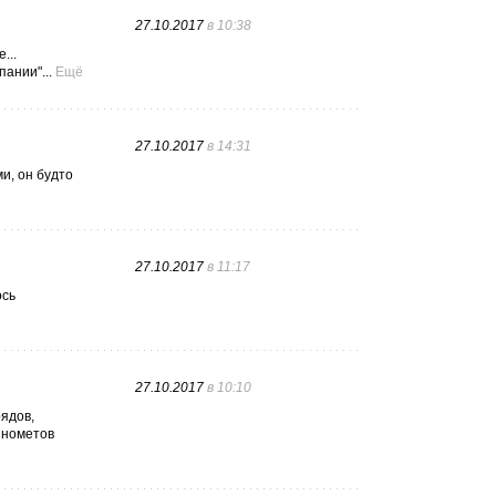
27.10.2017
в 10:38
...
ании"...
Ещё
27.10.2017
в 14:31
и, он будто
27.10.2017
в 11:17
ось
27.10.2017
в 10:10
рядов,
минометов