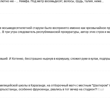
тно ню - ... Нимфа. Под метр восемьдесят, волосы, грудь, талия, ниже...
те восьмидесятилетней старухи было воспринято именно как чрезвычайное п
.. В три утра следователь республиканской прокуратуры, автор этих строк и 
евший. И Котенко, бесстрашно нырнув в кормушку, сложил руки в кулак, подпры
 милицейской школы в Караганде, на отборочный матч с местным "Шахтером" 
кыргызстанцы, особенно фрунзенцы, рвались в тот вечер на стадион?!
Ещё