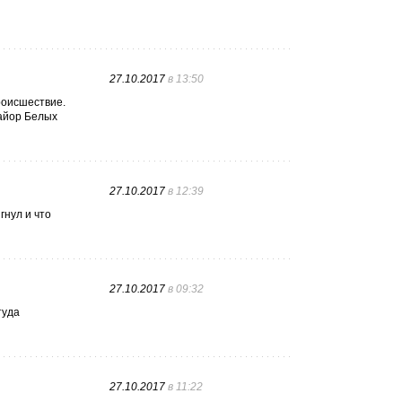
27.10.2017
в 13:50
роисшествие.
майор Белых
27.10.2017
в 12:39
гнул и что
27.10.2017
в 09:32
туда
27.10.2017
в 11:22