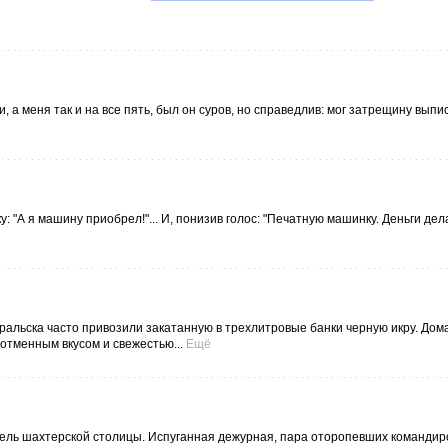
 а меня так и на все пять, был он суров, но справедлив: мог затрещину выпис
ё
 "А я машину приобрел!"... И, понизив голос: "Печатную машинку. Деньги дел
 Уральска часто привозили закатанную в трехлитровые банки черную икру. До
 отменным вкусом и свежестью...
Ещё
ель шахтерской столицы. Испуганная дежурная, пара оторопевших командир