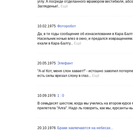
углу. А посреди отделанного мрамором вестибюля, абсолю
Загляденье!..
Ещё
10.02.1975
Фоторобот
Да, в те годы сообщение об изнасиловании в Кара-Бал
Насильник ночью влез в окно, и предался извращениям.
ехали в Кара-Балту...
Ещё
20.05.1975
Элефант
"А-а! Кот, меня слон хавает!" - истошно завопил потерп
есть силы врезал слону в глаз...
Ещё
10.09.1976
1 : 0
В семьдесят шестом, когда мы учились на втором курсе
прилетела "Алга". Надо ль говорить, как мы, курсанты-
20.10.1976
Браки заключаются на небесах...