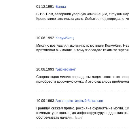
01.12.1991
Банда
В 1991-ом, завершив упорную комбинацию, с грузом нар
Кропотливо взялись за дело. Добытое подтверждало, чт
10.06.1992
Колумбиец
Миссию возглавлял экс-министр юстиции Колумбии. Нед
притягивал внимание. К тому ж обладал каким-то "нутря
20.08.1993
"Бизнесмен"
Сопровождая министра, надо выглядеть соответственно.
приобрести дорожную сумку. И это оказалось проблемой
10.09.1993
Антинаркотиковый батальон
Границу, скажем прямо, россияне охранять не могли. С
комендатур и застав, да инфраструктуру поддерживать. 
обстреливать начали...
Ещё