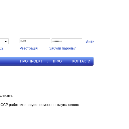
62
Реєстрація
Забули пароль?
ПРО ПРОЕКТ
IНФО
КОНТАКТИ
котизму.
Д СССР работал оперуполномоченным уголовного