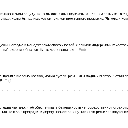
котиков взяли рецидивиста Лыкова. Опыт подсказывал: за ним есть что-то еще
о марихуана была лишь малой толикой пре­ступного промысла "Лыкова и Комп
южинного ума и менеджерских способностей, с явными лидерскими качествам
ным" голосом, общался, будто чревовещатель...
Ещё
 Купил с иголочки костюм, новые туфли, рубашки и модный галстук. Оставал
!..
Ещё
ил едва хватало, чтоб обеспечивать безопасность непосредственно погранот
"Как-то в бою преградили дорогу наркокаравану. Так из-за речки заставу из 