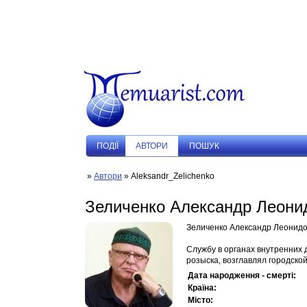
ПОДIЇ
АВТОРИ
ПОШУК
»
Автори
» Aleksandr_Zelichenko
Зеличенко Александр Леони
Зеличенко Александр Леонидов
Службу в органах внутренних
розыска, возглавлял городской 
Дата народження - смерті:
Країна:
Місто: