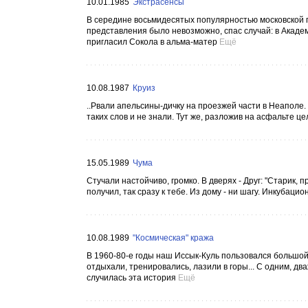
10.01.1985
Экстрасенсы
В середине восьмидесятых популярностью московской пу
представления было невозможно, спас случай: в Академ
пригласил Сокола в альма-матер
Ещё
10.08.1987
Круиз
..Рвали апельсины-дичку на проезжей части в Неаполе. 
таких слов и не знали. Тут же, разложив на асфальте ц
15.05.1989
Чума
Стучали настойчиво, громко. В дверях - Друг: "Старик, 
получил, так сразу к тебе. Из дому - ни шагу. Инкубацио
10.08.1989
"Космическая" кража
В 1960-80-е годы наш Иссык-Куль пользовался большой 
отдыхали, тренировались, лазили в горы... С одним, дв
случилась эта история
Ещё