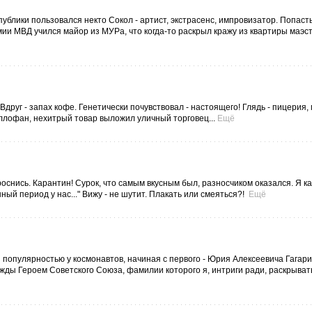
блики пользовался некто Сокол - артист, экстрасенс, импровизатор. Попасть
ии МВД учился майор из МУРа, что когда-то раскрыл кражу из квартиры маэст
Вдруг - запах кофе. Генетически почувствовал - настоящего! Глядь - пицерия,
еллофан, нехитрый товар выложил уличный торговец...
Ещё
проснись. Карантин! Сурок, что самым вкусным был, разносчиком оказался. Я к
нный период у нас..." Вижу - не шутит. Плакать или смеяться?!
Ещё
популярностью у космонавтов, начиная с первого - Юрия Алексеевича Гагари
ажды Героем Советского Союза, фамилии которого я, интриги ради, раскрывать