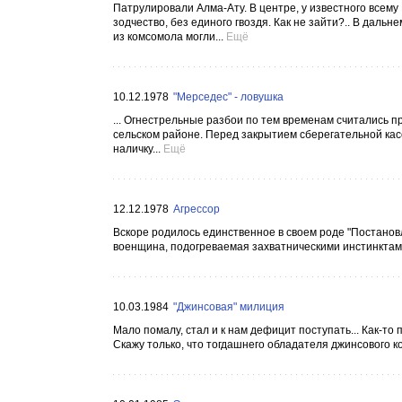
Патрулировали Алма-Ату. В центре, у известного всему
зодчество, без единого гвоздя. Как не зайти?.. В дальн
из комсомола могли...
Ещё
10.12.1978
"Мерседес" - ловушка
... Огнестрельные разбои по тем временам считались п
сельском районе. Перед закрытием сберегательной касс
наличку...
Ещё
12.12.1978
Агрессор
Вскоре родилось единственное в своем роде "Постанов
военщина, подогреваемая захватническими инстинктам
10.03.1984
"Джинсовая" милиция
Мало помалу, стал и к нам дефицит поступать... Как-то
Скажу только, что тогдашнего обладателя джинсового к