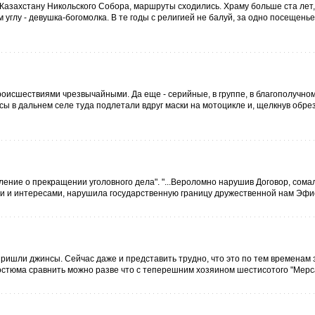
 Казахстану Никольского Собора, маршруты сходились. Храму больше ста лет
ем углу - девушка-богомолка. В те годы с религией не балуй, за одно посещен
роисшествиями чрезвычайными. Да еще - серийные, в группе, в благополучно
ы в дальнем селе туда подлетали вдруг маски на мотоцикле и, щелкнув обре
ление о прекращении уголовного дела". "...Вероломно нарушив Договор, сома
и и интересами, нарушила государственную границу дружественной нам Эфи
 пришли джинсы. Сейчас даже и представить трудно, что это по тем временам 
остюма сравнить можно разве что с теперешним хозяином шестисотого "Мерса