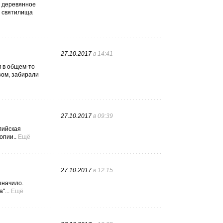
, деревянное
ье святилища
27.10.2017
в 14:41
м в общем-то
зом, забирали
27.10.2017
в 09:39
лийская
опии..
Ещё
27.10.2017
в 12:15
значило.
"...
Ещё