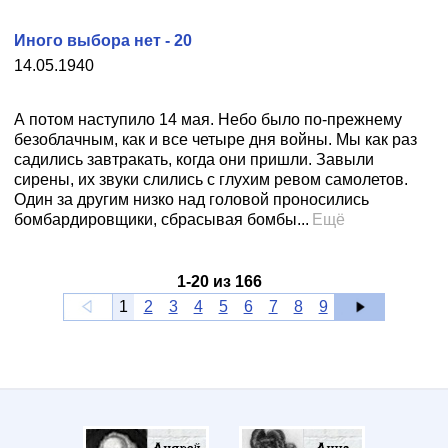
Иного выбора нет - 20
14.05.1940
А потом наступило 14 мая. Небо было по-прежнему
безоблачным, как и все четыре дня войны. Мы как раз
садились завтракать, когда они пришли. Завыли
сирены, их звуки слились с глухим ревом самолетов.
Один за другим низко над головой проносились
бомбардировщики, сбрасывая бомбы...
Ещё
1
-
20
из
166
1
2
3
4
5
6
7
8
9