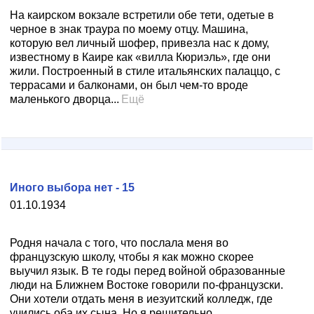
На каирском вокзале встретили обе тети, одетые в
черное в знак траура по моему отцу. Машина,
которую вел личный шофер, привезла нас к дому,
известному в Каире как «вилла Кюриэль», где они
жили. Построенный в стиле итальянских палаццо, с
террасами и балконами, он был чем-то вроде
маленького дворца...
Ещё
Иного выбора нет - 15
01.10.1934
Родня начала с того, что послала меня во
французскую школу, чтобы я как можно скорее
выучил язык. В те годы перед войной образованные
люди на Ближнем Востоке говорили по-французски.
Они хотели отдать меня в иезуитский колледж, где
учились оба их сына. Но я решительно