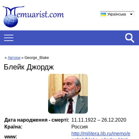
Українська
»
Автори
» George_Blake
Блейк Джордж
Дата народження - смерті:
11.11.1922 – 26.12.2020
Країна:
Россия
http://militera.lib.ru/memo/e
www: