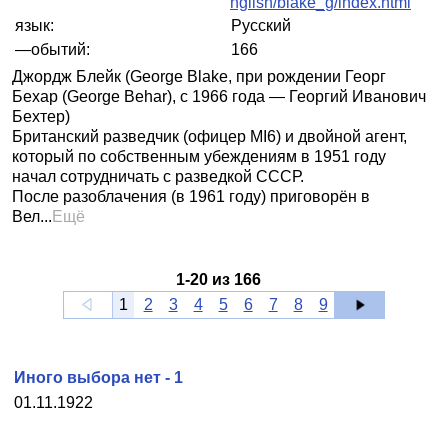
nglish/blake_g/index.html
язык:
Русский
—обытий:
166
Джордж Блейк (George Blake, при рождении Георг
Бехар (George Behar), с 1966 года — Георгий Иванович
Бехтер)
Британский разведчик (офицер MI6) и двойной агент,
который по собственным убеждениям в 1951 году
начал сотрудничать с разведкой СССР.
После разоблачения (в 1961 году) приговорён в
Вел...
Ещё
1
-
20
из
166
1
2
3
4
5
6
7
8
9
Иного выбора нет - 1
01.11.1922