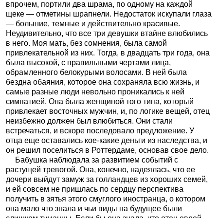
впрочем, портили два шрама, по одному на каждой
щеке — отметины шрапнели. Недостаток искупали глаза
— большие, темные и действительно красивые.
Неудивительно, что все три девушки втайне влюбились
в него. Моя мать, без сомнения, была самой
привлекательной из них. Тогда, в двадцать три года, она
была высокой, с правильными чертами лица,
обрамленного белокурыми волосами. В ней была
бездна обаяния, которое она сохраняла всю жизнь, и
самые разные люди невольно проникались к ней
симпатией. Она была женщиной того типа, который
привлекает восточных мужчин, и, по логике вещей, отец
неизбежно должен был влюбиться. Они стали
встречаться, и вскоре последовало предложение. У
отца еще оставались кое-какие деньги из наследства, и
он решил поселиться в Роттердаме, основав свое дело.
Бабушка наблюдала за развитием событий с
растущей тревогой. Она, конечно, надеялась, что ее
дочери выйдут замуж за голландцев из хороших семей,
и ей совсем не пришлась по сердцу перспектива
получить в зятья этого смуглого иностранца, о котором
она мало что знала и чьи виды на будущее были