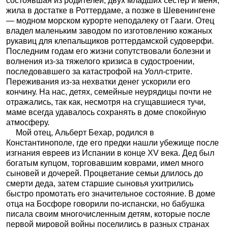
состоявшая из родителей, двух младших сестер и меня,
жила в достатке в Роттердаме, а позже в Шевенингене
— модном морском курорте неподалеку от Гааги. Отец
владел маленьким заводом по изготовлению кожаных
рукавиц для клепальщиков роттердамской судоверфи.
Последним годам его жизни сопутствовали болезни и
волнения из-за тяжелого кризиса в судостроении,
последовавшего за катастрофой на Уолл-стрите.
Переживания из-за нехватки денег ускорили его
кончину. На нас, детях, семейные неурядицы почти не
отражались, так как, несмотря на сгущавшиеся тучи,
маме всегда удавалось сохранять в доме спокойную
атмосферу.
Мой отец, Альберт Бехар, родился в
Константинополе, где его предки нашли убежище после
изгнания евреев из Испании в конце XV века. Дед был
богатым купцом, торговавшим коврами, имел много
сыновей и дочерей. Процветание семьи длилось до
смерти деда, затем старшие сыновья ухитрились
быстро промотать его значительное состояние. В доме
отца на Босфоре говорили по-испански, но бабушка
писала своим многочисленным детям, которые после
первой мировой войны поселились в разных странах