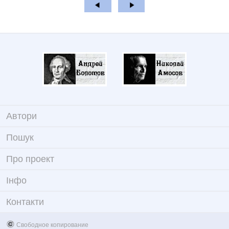
Автори
Пошук
Про проект
Iнфо
Контакти
Свободное копирование