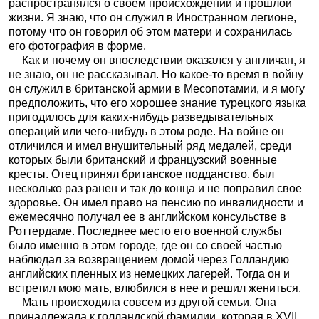
распространялся о своем происхождении и прошлой
жизни. Я знаю, что он служил в Иностранном легионе,
потому что он говорил об этом матери и сохранилась
его фотография в форме.
Как и почему он впоследствии оказался у англичан, я
не знаю, он не рассказывал. Но какое-то время в войну
он служил в британской армии в Месопотамии, и я могу
предположить, что его хорошее знание турецкого языка
пригодилось для каких-нибудь разведывательных
операций или чего-нибудь в этом роде. На войне он
отличился и имел внушительный ряд медалей, среди
которых были британский и французский военные
кресты. Отец принял британское подданство, был
несколько раз ранен и так до конца и не поправил свое
здоровье. Он имел право на пенсию по инвалидности и
ежемесячно получал ее в английском консульстве в
Роттердаме. Последнее место его военной службы
было именно в этом городе, где он со своей частью
наблюдал за возвращением домой через Голландию
английских пленных из немецких лагерей. Тогда он и
встретил мою мать, влюбился в нее и решил жениться.
Мать происходила совсем из другой семьи. Она
принадлежала к голландской фамилии, которая в XVII