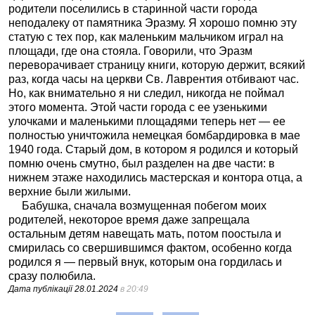
родители поселились в старинной части города
неподалеку от памятника Эразму. Я хорошо помню эту
статую с тех пор, как маленьким мальчиком играл на
площади, где она стояла. Говорили, что Эразм
переворачивает страницу книги, которую держит, всякий
раз, когда часы на церкви Св. Лаврентия отбивают час.
Но, как внимательно я ни следил, никогда не поймал
этого момента. Этой части города с ее узенькими
улочками и маленькими площадями теперь нет — ее
полностью уничтожила немецкая бомбардировка в мае
1940 года. Старый дом, в котором я родился и который
помню очень смутно, был разделен на две части: в
нижнем этаже находились мастерская и контора отца, а
верхние были жилыми.
Бабушка, сначала возмущенная побегом моих
родителей, некоторое время даже запрещала
остальным детям навещать мать, потом поостыла и
смирилась со свершившимся фактом, особенно когда
родился я — первый внук, которым она гордилась и
сразу полюбила.
Дата публікації
28.01.2024
в 20:49