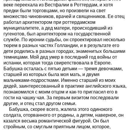
веке переехала из Вестфалии в Роттердам, и хотя
предки были торговцами, но произвели на свет
множество чиновников, врачей и священников. Ее отец
работал архитектором при роттердамском
муниципалитете, а дед матери, происходивший из
гугенотов, был архитектором на государственной
службе. По иронии судьбы, он спроектировал несколько
тюрем в разных частях Голландии, и в результате его
дети родились в разных городах, знаменитых большими
темницами. Мой дед умер в последний год войны от
испанки, которая тогда свирепствовала в Европе.
Бабушка осталась с пятью детьми — тремя девочками,
старшей из которых была моя мать, и двумя
мальчиками-подростками. Именно старший из моих
дядей, заинтересованный в практике английского языка,
познакомился с моим отцом и как-то пригласил его в
гости на чашку чая. За первым визитом последовали
другие, и отец стал другом семьи.
Бабушка, скорее всего, жалела этого одинокого
солдата, оторванного от родины, а детям, наверное, он
казался весьма романтической фигурой. Он был
стройным, со смуглым приятным лицом, которое,