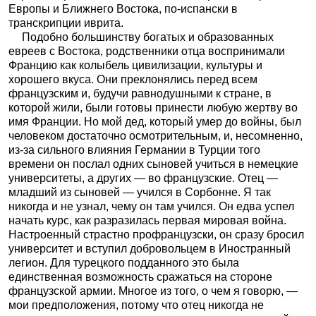
Европы и Ближнего Востока, по-испански в
транскрипции иврита.
Подобно большинству богатых и образованных
евреев с Востока, родственники отца воспринимали
Францию как колыбель цивилизации, культуры и
хорошего вкуса. Они преклонялись перед всем
французским и, будучи равнодушными к стране, в
которой жили, были готовы принести любую жертву во
имя Франции. Но мой дед, который умер до войны, был
человеком достаточно осмотрительным, и, несомненно,
из-за сильного влияния Германии в Турции того
времени он послал одних сыновей учиться в немецкие
университеты, а других — во французские. Отец —
младший из сыновей — учился в Сорбонне. Я так
никогда и не узнал, чему он там учился. Он едва успел
начать курс, как разразилась первая мировая война.
Настроенный страстно профранцузски, он сразу бросил
университет и вступил добровольцем в Иностранный
легион. Для турецкого подданного это была
единственная возможность сражаться на стороне
французской армии. Многое из того, о чем я говорю, —
мои предположения, потому что отец никогда не