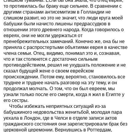
слишком туманны. Если бы она знала, что отец еврей,
то противилась бы браку еще сильнее. В сравнении с
другими странами антисемитизм в Голландии не
слишком развит, но это не значит, что люди круга моей
бабушки были начисто лишены предрассудков в
отношении этого древнего народа. Когда говорилось о
евреях, они не могли удержаться от
пренебрежительных замечаний. Конечно же, она бы не
приняла с распростертыми объятиями еврея в качестве
члена семьи. Отец, видимо, понимал это и, сознавая,
что и так столкнется с достаточно сильным
противодействием, решил не ухудшать положение и не
сказал будущей жене о своем еврейском
происхождении. Потом ему, вероятно, становилось все
труднее и труднее начать разговор на эту тему, и он
продолжал молчать. О том, что он был евреем, мы
узнали только после его смерти, когда я жил в Египте у
его сестры.
Чтобы избежать неприятных ситуаций из-за
бабушкиного недовольства женитьбой, молодая пара
уехала в Лондон, где в Челси в отделе записи актов
гражданского состояния они зарегистрировали брак без
церковной церемонии. Вернувшись в Роттердам,