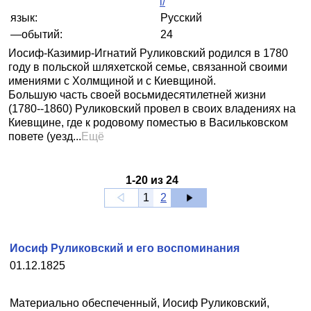
i/
язык:
Русский
—обытий:
24
Иосиф-Казимир-Игнатий Руликовский родился в 1780
году в польской шляхетской семье, связанной своими
имениями с Холмщиной и с Киевщиной.
Большую часть своей восьмидесятилетней жизни
(1780--1860) Руликовский провел в своих владениях на
Киевщине, где к родовому поместью в Васильковском
повете (уезд...
Ещё
1
-
20
из
24
1
2
Иосиф Руликовский и его воспоминания
01.12.1825
Материально обеспеченный, Иосиф Руликовский,