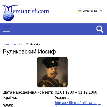
Українська
»
Автори
» Iosif_Rulikovsky
Руликовский Иосиф
Дата народження - смерті:
01.01.1780 – 31.12.1860
Країна:
Украина
http://az.lib.ru/r/rulikowskij_
www: