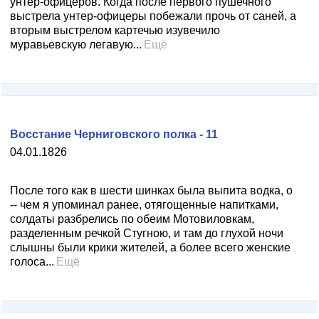
унтер-офицеров. Когда после первого пушечного
выстрела унтер-офицеры побежали прочь от саней, а
вторым выстрелом картечью изувечило
муравьевскую легавую...
Ещё
Восстание Черниговского полка - 11
04.01.1826
После того как в шести шинках была выпита водка, о
-- чем я упоминал ранее, отягощенные напитками,
солдаты разбрелись по обеим Мотовиловкам,
разделенным речкой Стугною, и там до глухой ночи
слышны были крики жителей, а более всего женские
голоса...
Ещё