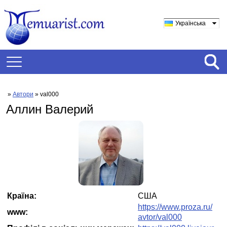
Українська
»
Автори
» val000
Аллин Валерий
Країна:
США
https://www.proza.ru/
www:
avtor/val000