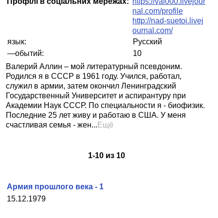
Профілі в соціальних мережах:
https://val000.livejour
nal.com/profile
http://nad-suetoi.livej
ournal.com/
язык:
Русский
—обытий:
10
Валерий Аллин – мой литературный псевдоним.
Родился я в СССР в 1961 году. Учился, работал,
служил в армии, затем окончил Ленинградский
Государственный Университет и аспирантуру при
Академии Наук СССР. По специальности я - биофизик.
Последние 25 лет живу и работаю в США. У меня
счастливая семья - жен...
Ещё
1
-
10
из
10
Армия прошлого века - 1
15.12.1979