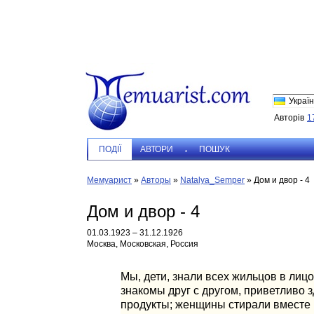
Україн
Авторів
1
ПОДIЇ
АВТОРИ
ПОШУК
Мемуарист
»
Авторы
»
Natalya_Semper
»
Дом и двор - 4
Дом и двор - 4
01.03.1923 – 31.12.1926
Москва, Московская, Россия
Мы, дети, знали всех жильцов в лицо
знакомы друг с другом, приветливо 
продукты; женщины стирали вместе п