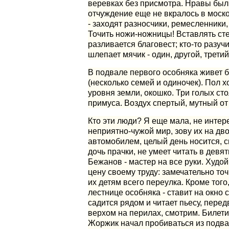
веревках без присмотра. Нравы был
отчуждение еще не вкралось в моско
- заходят разносчики, ремесленники,
Точить ножи-ножницы! Вставлять сте
разливается благовест; кто-то разуч
шлепает мячик - один, другой, третий
В подвале первого особняка живет б
(несколько семей и одиночек). Пол 
уровня земли, окошко. Три голых сто
примуса. Воздух спертый, мутный от
Кто эти люди? Я еще мала, не интер
неприятно-чужой мир, зову их на д
автомобилем, целый день носится, сил
дочь прачки, не умеет читать в девят
Бежанов - мастер на все руки. Худой
цену своему труду: замечательно то
их детям всего переулка. Кроме того
лестнице особняка - ставит на окно 
садится рядом и читает пьесу, пере
верхом на перилах, смотрим. Билетик
Жоржик начал пробиваться из подва