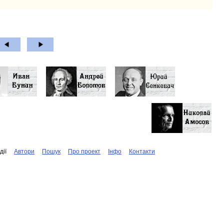
дiї
Автори
Пошук
Про проект
Iнфо
Контакти