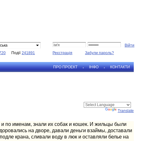
ська
720
Події
241891
Реєстрація
Забули пароль?
ПРО ПРОЕКТ
IНФО
КОНТАКТИ
Powered by
Translate
 и по именам, знали их собак и кошек. И жильцы были
здоровались на дворе, давали деньги взаймы, доставали
одле крана, сливали воду в люк и оставляли белье на