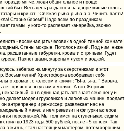
и гораздо мягче, люди общительнее и проще,
вский быт. Весь день раздаются на дворе живые голоса
 татары и кричат: "Свежая рыба-рыба-а-а! Чинить-паять!
кла! Старье берем!" Надо всем по праздникам
ивает гаммы, у кого-то распевает канарейка, звонко
.
еднота - восемнадцать человек в одной темной комнате
холодный. Стены мокрые. Потолок низкий. Под ним, ниже
ла, расшатанные табуретки, кровати с тряпьем. Гудят
 курева. Пахнет щами, жареным луком и водкой.
есуюсь, забегаю на минуту за сверстниками в этот
вор. Восьмилетний Христофорка воображает себя
ьно хромая, с колесом и кричит: "Ы-а, ы-а..." Варька,
ь лет, прячется по углам и молчит. А вот Жоржик
, некрасивый, он в одиннадцать лет знает себе цену и
чно делает модели грузовиков и легковых машин, продает
, он антрепренер и режиссер: развлекает нас на
самодельный макет, в нем реквизит и фигурки актеров;
двигая персонажей. Мы толпимся на ступеньках, сидим
 стоил до 1923 года 500 рублей, после - 5 копеек. Так
ла в жизнь, стал настоящим мастером, потом хорошим