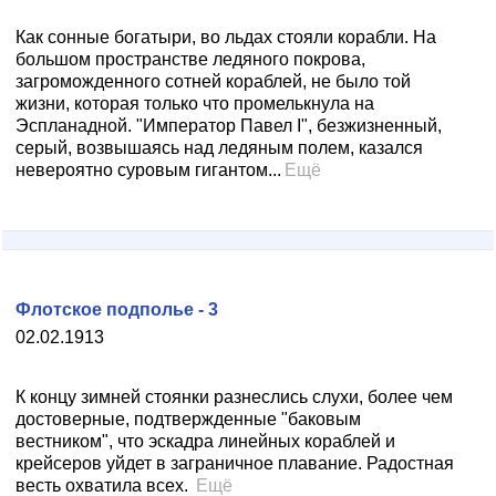
Как сонные богатыри, во льдах стояли корабли. На
большом пространстве ледяного покрова,
загроможденного сотней кораблей, не было той
жизни, которая только что промелькнула на
Эспланадной. "Император Павел I", безжизненный,
серый, возвышаясь над ледяным полем, казался
невероятно суровым гигантом...
Ещё
Флотское подполье - 3
02.02.1913
К концу зимней стоянки разнеслись слухи, более чем
достоверные, подтвержденные "баковым
вестником", что эскадра линейных кораблей и
крейсеров уйдет в заграничное плавание. Радостная
весть охватила всех.
Ещё