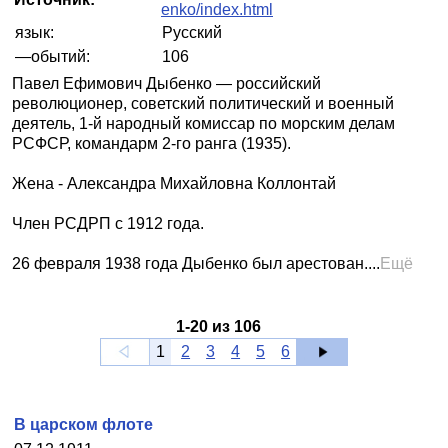
enko/index.html
язык:
Русский
—обытий:
106
Павел Ефимович Дыбенко — российский
революционер, советский политический и военный
деятель, 1-й народный комиссар по морским делам
РСФСР, командарм 2-го ранга (1935).
Жена - Александра Михайловна Коллонтай
Член РСДРП с 1912 года.
26 февраля 1938 года Дыбенко был арестован....
Ещё
1
-
20
из
106
1
2
3
4
5
6
В царском флоте