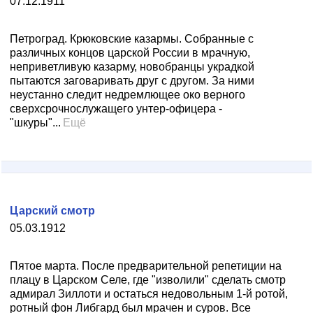
07.12.1911
Петроград. Крюковские казармы. Собранные с
различных концов царской России в мрачную,
неприветливую казарму, новобранцы украдкой
пытаются заговаривать друг с другом. За ними
неустанно следит недремлющее око верного
сверхсрочнослужащего унтер-офицера -
"шкуры"...
Ещё
Царский смотр
05.03.1912
Пятое марта. После предварительной репетиции на
плацу в Царском Селе, где "изволили" сделать смотр
адмирал Зиллоти и остаться недовольным 1-й ротой,
ротный фон Либгард был мрачен и суров. Все